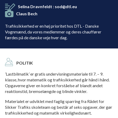
Selina Dravnfeldt
:
sod@dtl.eu
Claus Bech
Trafiksikkerhed er en høj prioritet hos DTL - Danske
Vognmænd, da vores medlemmer og deres chauffører
færdes på de danske veje hver dag.
POLITIK
’Lastbilmatik’ er gratis undervisningsmateriale til 7. – 9.
klasse, hvor matematik og trafiksikkerhed går hånd i hånd.
Opgaverne giver en konkret forståelse af blandt andet
reaktionstid, bremselængde og blinde vinkler.
Materialet er udviklet med faglig sparring fra Rådet for
Sikker Trafiks skoleteam og består af seks opgaver, der gør
trafiksikkerhed og matematik virkelighedsnært.