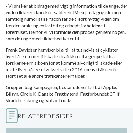
- Vi ønsker at bidrage med vigtig information til de unge, der
endnu ikke er i kørekortsalderen. På en pædagogisk, men
samtidig humoristisk facon får de tilført nyttig viden om
færden omkring en lastbil og arbejdsforholdene i
førerhuset. Derfor vil vi formidle den proces gennem nogen,
som de unge med sikkerhed lytter til.
Frank Davidsen henviser bl.a. til, at tusindvis af cyklister
hvert år kommer til skade i trafikken. Ifølge nye tal fra
forskerne er risikoen for at komme alvorligt til skade eller
miste livet på cykel vokset siden 2016, mens risikoen for
stort set alle andre trafikanter er faldet.
Gruppen bag kampagnen, består udover DTL af Applus
Bilsyn, Circle K, Danske Fragtmænd, Fagforbundet 3F, If
Skadeforsikring og Volvo Trucks.
RELATEREDE SIDER