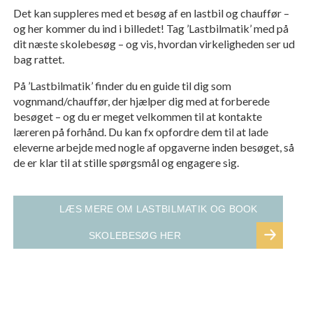
Det kan suppleres med et besøg af en lastbil og chauffør –
og her kommer du ind i billedet! Tag ’Lastbilmatik’ med på
dit næste skolebesøg – og vis, hvordan virkeligheden ser ud
bag rattet.
På ’Lastbilmatik’ finder du en guide til dig som
vognmand/chauffør, der hjælper dig med at forberede
besøget – og du er meget velkommen til at kontakte
læreren på forhånd. Du kan fx opfordre dem til at lade
eleverne arbejde med nogle af opgaverne inden besøget, så
de er klar til at stille spørgsmål og engagere sig.
LÆS MERE OM LASTBILMATIK OG BOOK
SKOLEBESØG HER