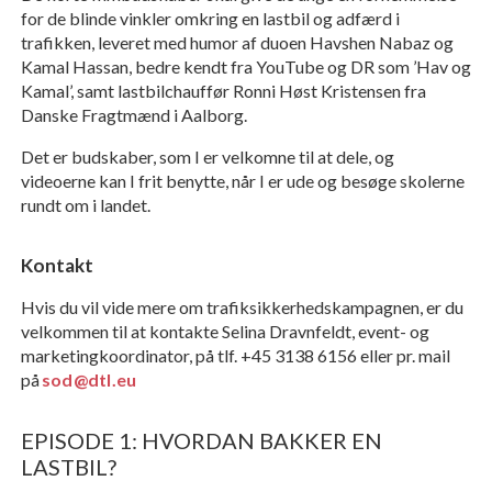
for de blinde vinkler omkring en lastbil og adfærd i
trafikken, leveret med humor af duoen Havshen Nabaz og
Kamal Hassan, bedre kendt fra YouTube og DR som ’Hav og
Kamal’, samt lastbilchauffør Ronni Høst Kristensen fra
Danske Fragtmænd i Aalborg.
Det er budskaber, som I er velkomne til at dele, og
videoerne kan I frit benytte, når I er ude og besøge skolerne
rundt om i landet.
Kontakt
Hvis du vil vide mere om trafiksikkerhedskampagnen, er du
velkommen til at kontakte Selina Dravnfeldt, event- og
marketingkoordinator, på tlf. +45 3138 6156 eller pr. mail
på
sod@dtl.eu
EPISODE 1: HVORDAN BAKKER EN
LASTBIL?