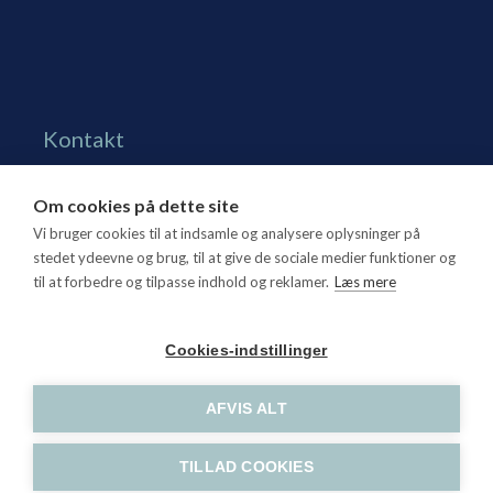
Kontakt
Grønningen 17, st.
Om cookies på dette site
1270 Kbh. K
Vi bruger cookies til at indsamle og analysere oplysninger på
Tlf. 70 15 95 00
stedet ydeevne og brug, til at give de sociale medier funktioner og
til at forbedre og tilpasse indhold og reklamer.
Læs mere
dtl@dtl.eu
Åbningstid: Mandag-torsdag kl. 8.30-15.30, fredag kl.
Cookies-indstillinger
8.30-14
CVR-nr. 21 25 16 07
AFVIS ALT
TILLAD COOKIES