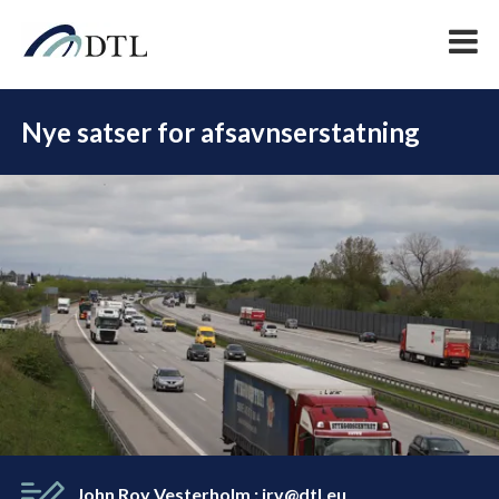
Nye satser for afsavnserstatning
DEL
John Roy Vesterholm
:
jrv@dtl.eu