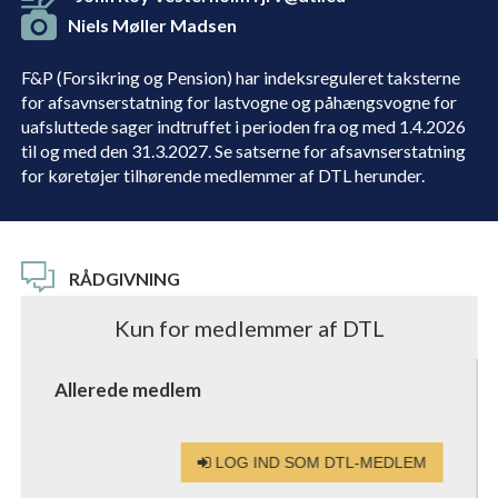
Niels Møller Madsen
F&P (Forsikring og Pension) har indeksreguleret taksterne
for afsavnserstatning for lastvogne og påhængsvogne for
uafsluttede sager indtruffet i perioden fra og med 1.4.2026
til og med den 31.3.2027. Se satserne for afsavnserstatning
for køretøjer tilhørende medlemmer af DTL herunder.
RÅDGIVNING
Kun for medlemmer af DTL
Allerede medlem
LOG IND SOM DTL-MEDLEM