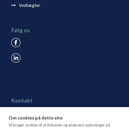
Vedtægter
Følg os
Kontakt
Grønningen 17, st.
Om cookies på dette site
1270 Kbh. K
Vi bruger cookies til at indsamle og analysere oplysninger på
Tlf. 70 15 95 00