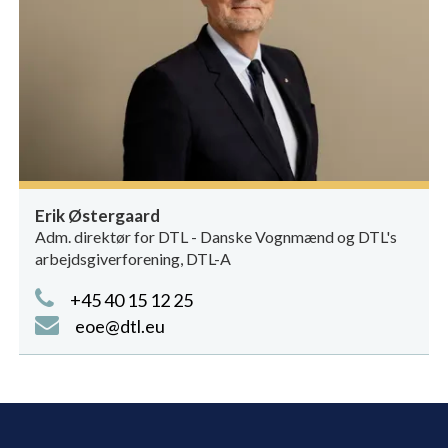
Erik Østergaard
Adm. direktør for DTL - Danske Vognmænd og DTL's
arbejdsgiverforening, DTL-A
+45 40 15 12 25
eoe@dtl.eu