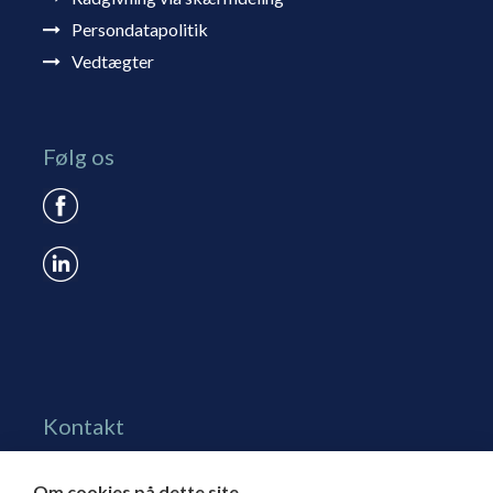
Persondatapolitik
Vedtægter
Følg os
Kontakt
Grønningen 17, st.
Om cookies på dette site
1270 Kbh. K