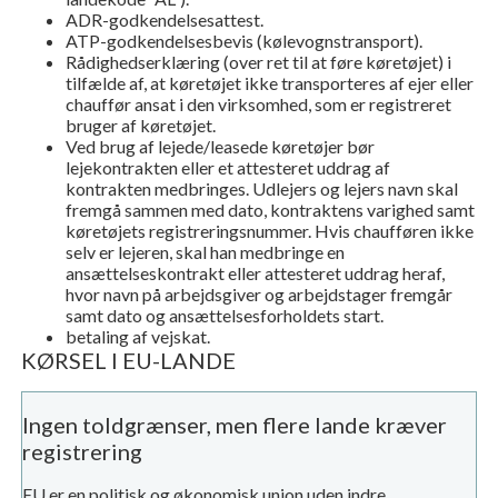
ADR-godkendelsesattest.
ATP-godkendelsesbevis (kølevognstransport).
Rådighedserklæring (over ret til at føre køretøjet) i
tilfælde af, at køretøjet ikke transporteres af ejer eller
chauffør ansat i den virksomhed, som er registreret
bruger af køretøjet.
Ved brug af lejede/leasede køretøjer bør
lejekontrakten eller et attesteret uddrag af
kontrakten medbringes. Udlejers og lejers navn skal
fremgå sammen med dato, kontraktens varighed samt
køretøjets registreringsnummer. Hvis chaufføren ikke
selv er lejeren, skal han medbringe en
ansættelseskontrakt eller attesteret uddrag heraf,
hvor navn på arbejdsgiver og arbejdstager fremgår
samt dato og ansættelsesforholdets start.
betaling af vejskat.
KØRSEL I EU-LANDE
Ingen toldgrænser, men flere lande kræver
registrering
EU er en politisk og økonomisk union uden indre