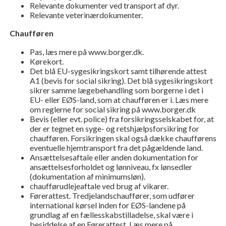
Relevante dokumenter ved transport af dyr.
Relevante veterinærdokumenter.
Chaufføren
Pas, læs mere på www.borger.dk.
Kørekort.
Det blå EU-sygesikringskort samt tilhørende attest
A1 (bevis for social sikring). Det blå sygesikringskort
sikrer samme lægebehandling som borgerne i det i
EU- eller EØS-land, som at chaufføren er i. Læs mere
om reglerne for social sikring på www.borger.dk
Bevis (eller evt. police) fra forsikringsselskabet for, at
der er tegnet en syge- og retshjælpsforsikring for
chaufføren. Forsikringen skal også dække chaufførens
eventuelle hjemtransport fra det pågældende land.
Ansættelsesaftale eller anden dokumentation for
ansættelsesforholdet og lønniveau, fx lønsedler
(dokumentation af minimumsløn).
chaufførudlejeaftale ved brug af vikarer.
Førerattest. Tredjelandschauffører, som udfører
international kørsel inden for EØS-landene på
grundlag af en fællesskabstilladelse, skal være i
besiddelse af en Førerattest. Læs mere på