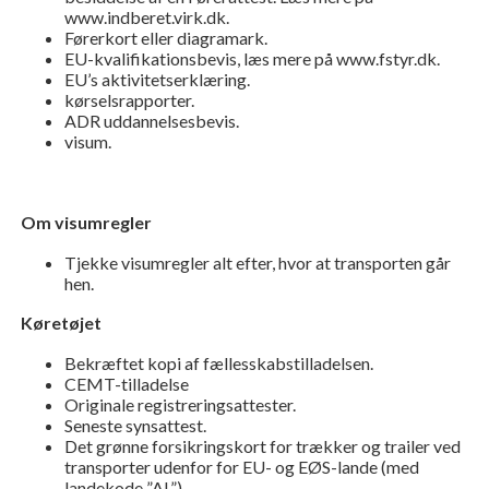
www.indberet.virk.dk.
Førerkort eller diagramark.
EU-kvalifikationsbevis, læs mere på www.fstyr.dk.
EU’s aktivitetserklæring.
kørselsrapporter.
ADR uddannelsesbevis.
visum.
Om visumregler
Tjekke visumregler alt efter, hvor at transporten går
hen.
Køretøjet
Bekræftet kopi af fællesskabstilladelsen.
CEMT-tilladelse
Originale registreringsattester.
Seneste synsattest.
Det grønne forsikringskort for trækker og trailer ved
transporter udenfor for EU- og EØS-lande (med
landekode ”AL”).