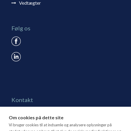
Vedtægter
Følg os
Kontakt
Grønningen 17, st.
Om cookies på dette site
1270 Kbh. K
Vi bruger cookies til at indsamle og analysere oplysninger på
Tlf. 70 15 95 00