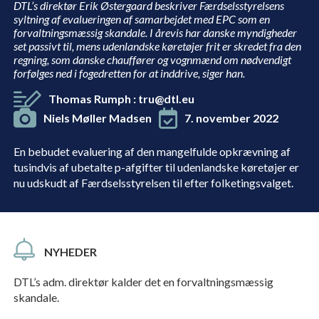
DTL’s direktør Erik Østergaard beskriver Færdselsstyrelsens
syltning af evalueringen af samarbejdet med EPC som en
forvaltningsmæssig skandale. I årevis har danske myndigheder
set passivt til, mens udenlandske køretøjer frit er skredet fra den
regning, som danske chauffører og vognmænd om nødvendigt
forfølges ned i fogedretten for at inddrive, siger han.
Thomas Rumph
:
tru@dtl.eu
Niels Møller Madsen
7. november 2022
En bebudet evaluering af den mangelfulde opkrævning af
tusindvis af ubetalte p-afgifter til udenlandske køretøjer er
nu udskudt af Færdselsstyrelsen til efter folketingsvalget.
NYHEDER
DTL’s adm. direktør kalder det en forvaltningsmæssig
skandale.