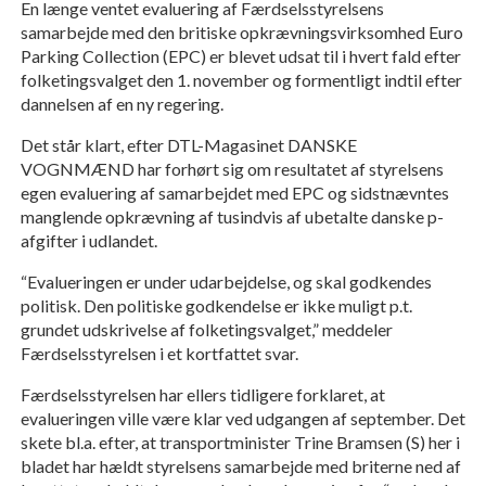
En længe ventet evaluering af Færdselsstyrelsens
samarbejde med den britiske opkrævningsvirksomhed Euro
Parking Collection (EPC) er blevet udsat til i hvert fald efter
folketingsvalget den 1. november og formentligt indtil efter
dannelsen af en ny regering.
Det står klart, efter DTL-Magasinet DANSKE
VOGNMÆND har forhørt sig om resultatet af styrelsens
egen evaluering af samarbejdet med EPC og sidstnævntes
manglende opkrævning af tusindvis af ubetalte danske p-
afgifter i udlandet.
“Evalueringen er under udarbejdelse, og skal godkendes
politisk. Den politiske godkendelse er ikke muligt p.t.
grundet udskrivelse af folketingsvalget,” meddeler
Færdselsstyrelsen i et kortfattet svar.
Færdselsstyrelsen har ellers tidligere forklaret, at
evalueringen ville være klar ved udgangen af september. Det
skete bl.a. efter, at transportminister Trine Bramsen (S) her i
bladet har hældt styrelsens samarbejde med briterne ned af