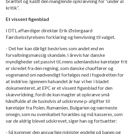
brættet og kaldt den manglende opkrævning for “under al
kritik”.
Et vissent figenblad
I DTL affærdiger direktør Erik Østergaard
Færdselsstyrelsens forklaring og henvisning til valget.
- Det her kan dårligt beskrives som andet end en
forvaltningsmæssig skandale. I årevis har danske
myndigheder set passivt til, mens udenlandske køretøjer frit
er skredet fra den regning, som danske chauffører og
vognmænd om nødvendigt forfølges ned i fogedretten for
at inddrive. Igennem halvandet år har vi her i bladet
dokumenteret, at EPC er et vissent figenblad for den
skævvridning, fordi de kun magter at opkræve små
håndfulde af de tusindvis af udskrevne p-afgifter til
køretøjer fra Polen, Rumænien, Bulgarien og nærmeste
omegn, som nu ovenikøbet forældes og må kasseres, som
var de aldrig blevet udskrevet, siger han og fortsætter:
- Så kommer den ansvarlige minister endelig på banen og