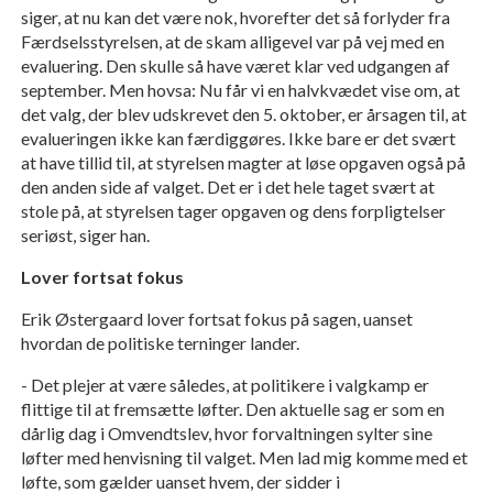
siger, at nu kan det være nok, hvorefter det så forlyder fra
Færdselsstyrelsen, at de skam alligevel var på vej med en
evaluering. Den skulle så have været klar ved udgangen af
september. Men hovsa: Nu får vi en halvkvædet vise om, at
det valg, der blev udskrevet den 5. oktober, er årsagen til, at
evalueringen ikke kan færdiggøres. Ikke bare er det svært
at have tillid til, at styrelsen magter at løse opgaven også på
den anden side af valget. Det er i det hele taget svært at
stole på, at styrelsen tager opgaven og dens forpligtelser
seriøst, siger han.
Lover fortsat fokus
Erik Østergaard lover fortsat fokus på sagen, uanset
hvordan de politiske terninger lander.
- Det plejer at være således, at politikere i valgkamp er
flittige til at fremsætte løfter. Den aktuelle sag er som en
dårlig dag i Omvendtslev, hvor forvaltningen sylter sine
løfter med henvisning til valget. Men lad mig komme med et
løfte, som gælder uanset hvem, der sidder i