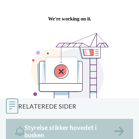
RELATEREDE SIDER
Styrelse stikker hovedet i
busken