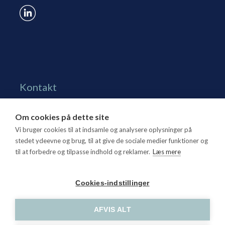
Kontakt
Grønningen 17, st.
Om cookies på dette site
1270 Kbh. K
Vi bruger cookies til at indsamle og analysere oplysninger på
Tlf. 70 15 95 00
stedet ydeevne og brug, til at give de sociale medier funktioner og
til at forbedre og tilpasse indhold og reklamer.
Læs mere
dtl@dtl.eu
Åbningstid: Mandag-torsdag kl. 8.30-15.30, fredag kl.
Cookies-indstillinger
8.30-14
CVR-nr. 21 25 16 07
AFVIS ALT