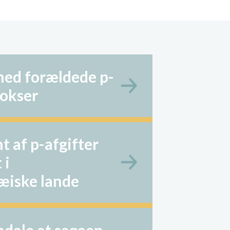
ed forældede p-
vokser
t af p-afgifter
 i
æiske lande