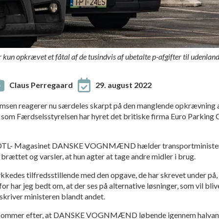
n opkrævet et fåtal af de tusindvis af ubetalte p-afgifter til udenlands
Claus Perregaard
29. august 2022
msen reagerer nu særdeles skarpt på den manglende opkrævning af
, som Færdselsstyrelsen har hyret det britiske firma Euro Parking C
til DTL- Magasinet DANSKE VOGNMÆND hælder transportminister
ættet og varsler, at hun agter at tage andre midler i brug.
ykkedes tilfredsstillende med den opgave, de har skrevet under på, a
rfor har jeg bedt om, at der ses på alternative løsninger, som vil bl
, skriver ministeren blandt andet.
 kommer efter, at DANSKE VOGNMÆND løbende igennem halvande