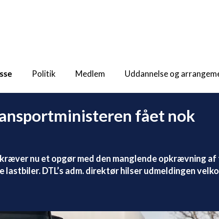
sse
Politik
Medlem
Uddannelse og arrangem
ransportministeren fået nok
) kræver nu et opgør med den manglende opkrævning af 
ke lastbiler. DTL’s adm. direktør hilser udmeldingen vel