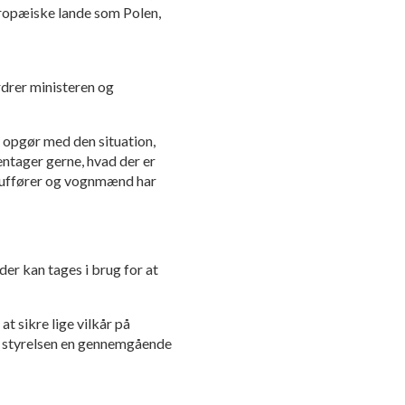
europæiske lande som Polen,
drer ministeren og
et opgør med den situation,
entager gerne, hvad der er
chauffører og vognmænd har
 der kan tages i brug for at
t sikre lige vilkår på
s- styrelsen en gennemgående