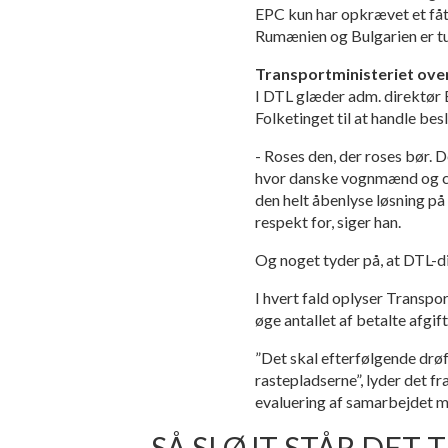
EPC kun har opkrævet et fåta
Rumænien og Bulgarien er tus
Transportministeriet ove
I DTL glæder adm. direktør 
Folketinget til at handle bes
- Roses den, der roses bør. De
hvor danske vognmænd og cha
den helt åbenlyse løsning på
respekt for, siger han.
Og noget tyder på, at DTL-d
I hvert fald oplyser Transpor
øge antallet af betalte afgi
”Det skal efterfølgende drøf
rastepladserne”, lyder det 
evaluering af samarbejdet 
SÅ SLØJT STÅR DET