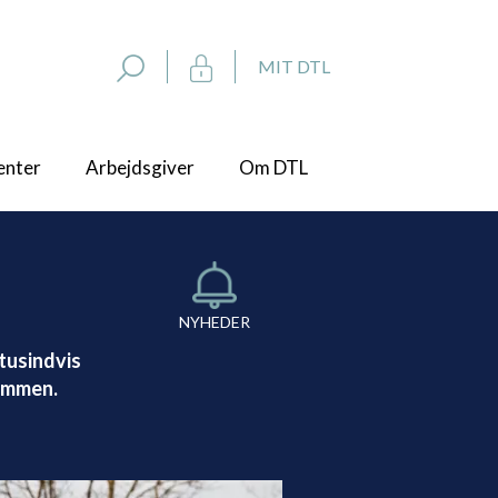
MIT DTL
enter
Arbejdsgiver
Om DTL
NYHEDER
tusindvis
kommen.