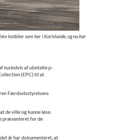
ke lastbiler som her i Karlslunde, og nu har
 tusindvis af ubetalte p-
ollection (EPC) til at
en Færdselsstyrelsens
t de ville og kunne løse.
ive præsenteret for de
t år har dokumenteret, at