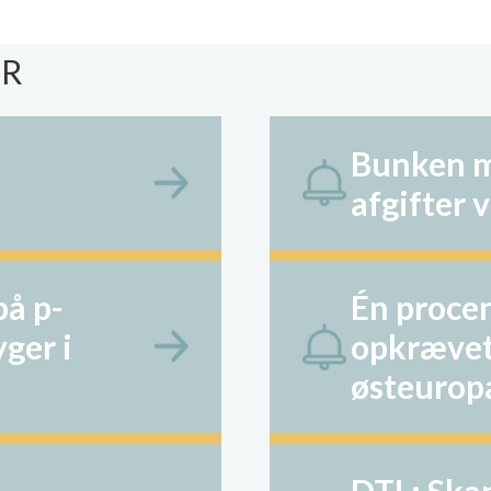
ER
Bunken m
afgifter 
på p-
Én procen
yger i
opkrævet
østeurop