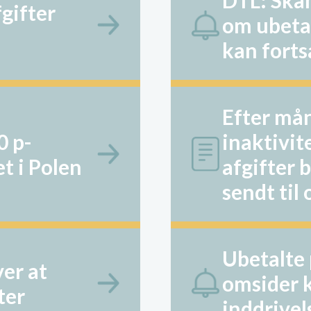
DTL: Ska
fgifter
om ubetal
kan fort
Efter må
0 p-
inaktivit
t i Polen
afgifter 
sendt til
Ubetalte 
er at
omsider kl
ter
inddrivel