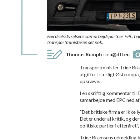
Færdselsstyrelsens samarbejdspartner EPC har ku
transportministeren set nok.
Thomas Rumph
:
tru@dtl.eu
Transportminister Trine Bra
afgifter i særligt Østeuropa
opkræve.
I en skriftlig kommentar 
samarbejde med EPC ned af br
”Det britiske firma er ikke l
Det er under al kritik, og de
politiske partier i efteråret”
Trine Bramsens udmelding