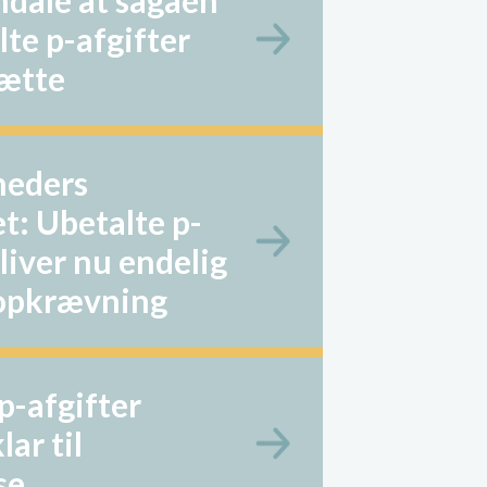
ndale at sagaen
te p-afgifter
sætte
neders
et: Ubetalte p-
bliver nu endelig
 opkrævning
p-afgifter
ar til
se