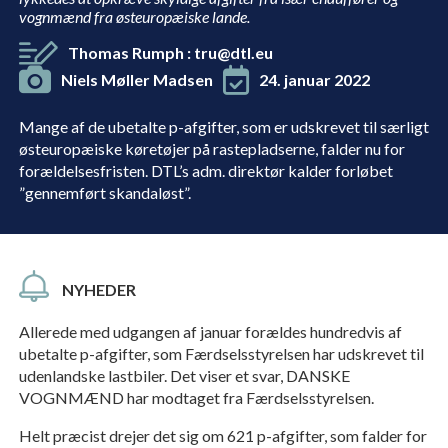
vognmænd fra østeuropæiske lande.
Thomas Rumph
:
tru@dtl.eu
Niels Møller Madsen
24. januar 2022
Mange af de ubetalte p-­afgifter, som er udskrevet til særligt
østeuropæiske køretøjer på rastepladserne, falder nu for
forældelsesfristen. DTL’s adm. direktør kalder forløbet
”gennemført skandaløst”.
NYHEDER
Allerede med udgangen af januar forældes hundredvis af
ubetalte p-afgifter, som Færdselsstyrelsen har udskrevet til
udenlandske lastbiler. Det viser et svar, DANSKE
VOGNMÆND har modtaget fra Færdselsstyrelsen.
Helt præcist drejer det sig om 621 p-afgifter, som falder for