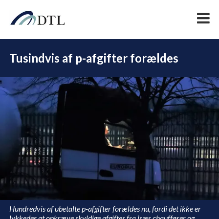
Tusindvis af p-afgifter forældes
DEL
Hundredvis af ubetalte p-afgifter forældes nu, fordi det ikke er
lykkedes at opkræve skyldige afgifter fra især chauffører og