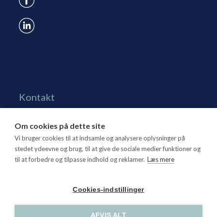
Kontakt
Grønningen 17, st.
Om cookies på dette site
1270 Kbh. K
Vi bruger cookies til at indsamle og analysere oplysninger på
Tlf. 70 15 95 00
stedet ydeevne og brug, til at give de sociale medier funktioner og
til at forbedre og tilpasse indhold og reklamer.
Læs mere
dtl@dtl.eu
Åbningstid: Mandag-torsdag kl. 8.30-15.30, fredag kl.
Cookies-indstillinger
8.30-14
CVR-nr. 21 25 16 07
AFVIS ALT