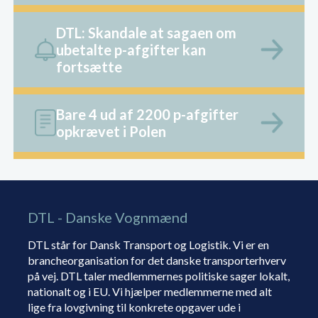
DTL: Skandale at sagaen om
ubetalte p-afgifter kan
fortsætte
Bare 4 ud af 2200 p-afgifter
opkrævet i Polen
DTL - Danske Vognmænd
DTL står for Dansk Transport og Logistik. Vi er en
brancheorganisation for det danske transporterhverv
på vej. DTL taler medlemmernes politiske sager lokalt,
nationalt og i EU. Vi hjælper medlemmerne med alt
lige fra lovgivning til konkrete opgaver ude i