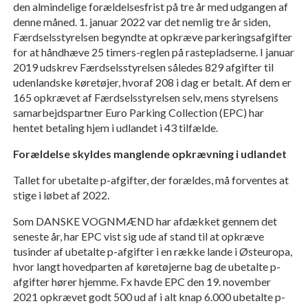
den almindelige forældelsesfrist på tre år med udgangen af
denne måned. 1. januar 2022 var det nemlig tre år siden,
Færdselsstyrelsen begyndte at opkræve parkeringsafgifter
for at håndhæve 25 timers-reglen på rastepladserne. I januar
2019 udskrev Færdselsstyrelsen således 829 afgifter til
udenlandske køretøjer, hvoraf 208 i dag er betalt. Af dem er
165 opkrævet af Færdselsstyrelsen selv, mens styrelsens
samarbejdspartner Euro Parking Collection (EPC) har
hentet betaling hjem i udlandet i 43 tilfælde.
Forældelse skyldes manglende opkrævning i udlandet
Tallet for ubetalte p-afgifter, der forældes, må forventes at
stige i løbet af 2022.
Som DANSKE VOGNMÆND har afdækket gennem det
seneste år, har EPC vist sig ude af stand til at opkræve
tusinder af ubetalte p-afgifter i en række lande i Østeuropa,
hvor langt hovedparten af køretøjerne bag de ubetalte p-
afgifter hører hjemme. Fx havde EPC den 19. november
2021 opkrævet godt 500 ud af i alt knap 6.000 ubetalte p-