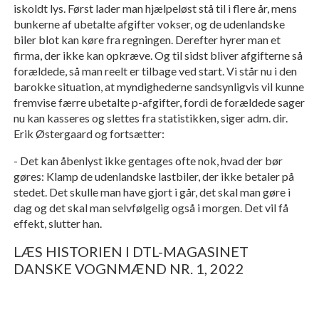
iskoldt lys. Først lader man hjælpeløst stå til i flere år, mens
bunkerne af ubetalte afgifter vokser, og de udenlandske
biler blot kan køre fra regningen. Derefter hyrer man et
firma, der ikke kan opkræve. Og til sidst bliver afgifterne så
forældede, så man reelt er tilbage ved start. Vi står nu i den
barokke situation, at myndighederne sandsynligvis vil kunne
fremvise færre ubetalte p-afgifter, fordi de forældede sager
nu kan kasseres og slettes fra statistikken, siger adm. dir.
Erik Østergaard og fortsætter:
- Det kan åbenlyst ikke gentages ofte nok, hvad der bør
gøres: Klamp de udenlandske lastbiler, der ikke betaler på
stedet. Det skulle man have gjort i går, det skal man gøre i
dag og det skal man selvfølgelig også i morgen. Det vil få
effekt, slutter han.
LÆS HISTORIEN I DTL-MAGASINET
DANSKE VOGNMÆND NR. 1, 2022