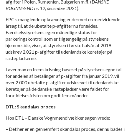
afgifter i Polen, Rumænien, Bulgarien m.fl. (
DANSKE
VOGNMÆND nr. 12, december 2021
).
EPC’s manglende opkrævning er dermed en medvirkende
årsag til, at de ubetalte p-afgifter nu forældes.
Færdselsstyrelsens egen månedlige status for
parkeringskontrol, som er tilgængelig på styrelsens
hjemmeside, viser, at styrelsen i første halvår af 2019
udskrev 2.821 p-afgifter til udenlandske køretøjer på
rastepladserne.
Laver man en fremskrivning baseret på styrelsens egne tal
for andelen af betalinger af p-afgifter fra januar 2019, vil
over 2.000 ubetalte p-afgifter udskrevet til udenlandske
køretøjer på de danske rastepladser være faldet for
forældelsesfristen om godt fem måneder.
DTL: Skandaløs proces
Hos DTL – Danske Vognmænd vækker sagen vrede:
– Det her er en gennemført skandaløs proces, der nu bades i