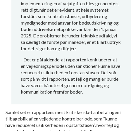
implementeringen af vejafgiften blev gennemført
rettidigt, når det er evident, at hele systemet
forstået som kontrolinstanser, udbydere og
myndigheder med ansvar for bødeudskrivning og
bødeinddrivelse netop ikke var klar den 1. januar
2025. De problemer herunder tekniske udfald, vi
så særligt de første par måneder, er et klart udtryk
for det, siger han og tilføjer:
- Det er påfaldende, at rapporten konkluderer, at
en vejledningsperiode uden sanktioner kunne have
reduceret usikkerheden i opstartsfasen. Det står
sort på hvidt i rapporten, at fejl og mangler burde
have været håndteret gennem opfølgning og
kommunikation fremfor bøder.
Samlet set er rapportens mest kritiske islæt anbefalingen i
tilbageblik af en vejledende kontrolperiode, som “kunne
have reduceret usikkerheden i opstartsfasen”, hvor fejl og