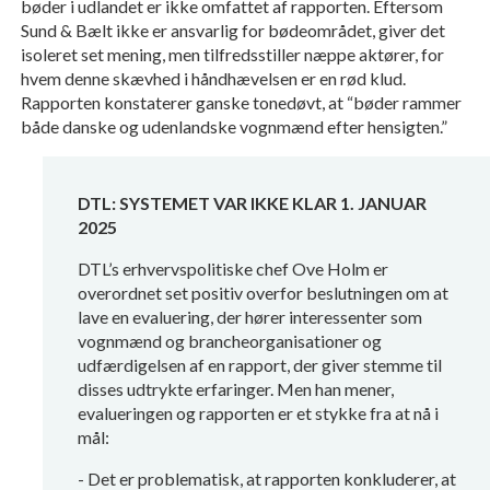
bøder i udlandet er ikke omfattet af rapporten. Eftersom
Sund & Bælt ikke er ansvarlig for bødeområdet, giver det
isoleret set mening, men tilfredsstiller næppe aktører, for
hvem denne skævhed i håndhævelsen er en rød klud.
Rapporten konstaterer ganske tonedøvt, at “bøder rammer
både danske og udenlandske vognmænd efter hensigten.”
DTL: SYSTEMET VAR IKKE KLAR 1. JANUAR
2025
DTL’s erhvervspolitiske chef Ove Holm er
overordnet set positiv overfor beslutningen om at
lave en evaluering, der hører interessenter som
vognmænd og brancheorganisationer og
udfærdigelsen af en rapport, der giver stemme til
disses udtrykte erfaringer. Men han mener,
evalueringen og rapporten er et stykke fra at nå i
mål:
- Det er problematisk, at rapporten konkluderer, at