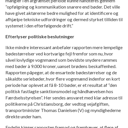
mangler i en afgrænset periode kunne håndteres gennem
“opfølgning og kommunikation snarere end bøder. Det ville
have givet aktørerne bedre mulighed for at identificere og
afhjælpe tekniske udfordringer og dermed styrket tilliden til
systemet i den efterfølgende drift.”
Efterlyser politiske beslutninger
Ikke mindre interessant anbefaler rapporten mere lempelige
bødestørrelser ved kortvarige fejl fremfor som nu, hvor
såvel lovlydige vognmænd som bevidste snydere rammes
med bøder à 9.000 kroner, uanset brødens beskaffenhed.
Rapporten påpeger, at de ensartede bødestørrelser og de
såkaldte seriebøder, hvor flere vognmænd indenfor en kort
periode har oplevet at få 8-10 bøder, er et resultat af “den
politisk fastlagte sanktionsmodel og håndhævelsen hos
Færdselsstyrelsen”. Her sendes ansvaret med klar adresse til
politikerne på Christiansborg, der vedtog vejafgiften,
transportminister Thomas Danielsen (V) og myndighederne
direkte under ham.
Endelig kigger rapporten fremad og fremhæver, at flere af