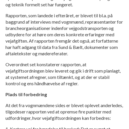
og teknik formelt set har fungeret.
Rapporten, som landede i efteråret, er blevet til bl.a. på
baggrund af interviews med vognmænd, repræsentanter for
brancheorganisationer indenfor vejgodstransporten og
udbydere for at høre om deres konkrete erfaringer med
vejafgiften. Af rapporten fremgår det også, at forfatterne
har haft adgang til data fra Sund & Bælt, dokumenter som
aftaletekster og mødereferater.
Overordnet set konstaterer rapporten, at
vejafgiftsordningen blev leveret og gik i drift som planlagt,
at systemet afregner, som tiltænkt, og at der er stabil
kontrol og ens håndhævelse af regler.
Plads til forbedring
At det fra vognmændene sides er blevet oplevet anderledes,
tilgodeser rapporten ved at opremse fire punkter med
udfordringer, hvor vejafgiftsordningen kan forbedres:
1. Kortere vej fra hændelse til besked: Det er svært at