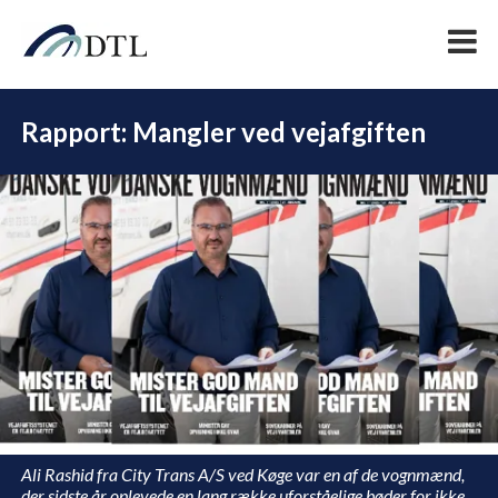
Rapport: Mangler ved vejafgiften
DEL
Ali Rashid fra City Trans A/S ved Køge var en af de vognmænd,
der sidste år oplevede en lang række uforståelige bøder for ikke