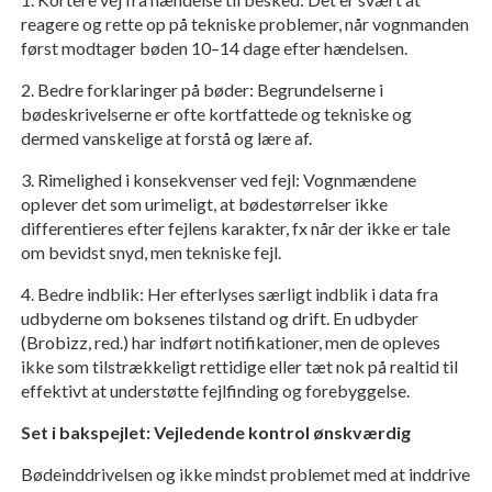
reagere og rette op på tekniske problemer, når vognmanden
først modtager bøden 10–14 dage efter hændelsen.
2. Bedre forklaringer på bøder: Begrundelserne i
bødeskrivelserne er ofte kortfattede og tekniske og
dermed vanskelige at forstå og lære af.
3. Rimelighed i konsekvenser ved fejl: Vognmændene
oplever det som urimeligt, at bødestørrelser ikke
differentieres efter fejlens karakter, fx når der ikke er tale
om bevidst snyd, men tekniske fejl.
4. Bedre indblik: Her efterlyses særligt indblik i data fra
udbyderne om boksenes tilstand og drift. En udbyder
(Brobizz, red.) har indført notifikationer, men de opleves
ikke som tilstrækkeligt rettidige eller tæt nok på realtid til
effektivt at understøtte fejlfinding og forebyggelse.
Set i bakspejlet: Vejledende kontrol ønskværdig
Bødeinddrivelsen og ikke mindst problemet med at inddrive