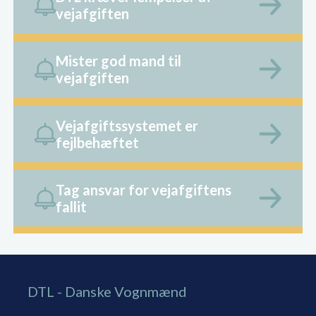
vejafgiften
Mister god mand til
vejafgiften
Vejafgiftssystemet er
fejlbehæftet
Tag ansvar for vejafgiftens
fallit
DTL - Danske Vognmænd