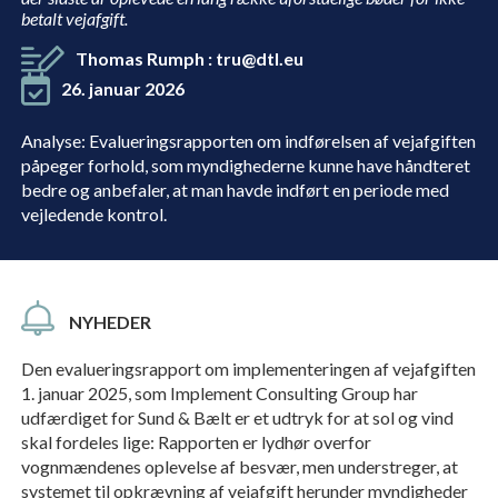
betalt vejafgift.
Thomas Rumph
:
tru@dtl.eu
26. januar 2026
Analyse: Evalueringsrapporten om indførelsen af vejafgiften
påpeger forhold, som myndighederne kunne have håndteret
bedre og anbefaler, at man havde indført en periode med
vejledende kontrol.
NYHEDER
Den evalueringsrapport om implementeringen af vejafgiften
1. januar 2025, som Implement Consulting Group har
udfærdiget for Sund & Bælt er et udtryk for at sol og vind
skal fordeles lige: Rapporten er lydhør overfor
vognmændenes oplevelse af besvær, men understreger, at
systemet til opkrævning af vejafgift herunder myndigheder