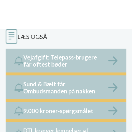
LÆS OGSÅ
Vejafgift: Telepass-brugere
får oftest bøder
Sund & Bælt får
Ombudsmanden på nakken
9.000 kroner-spørgsmålet
DTL kræver lempelser af