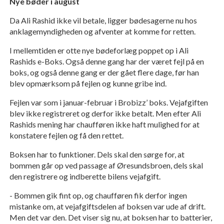
Nye bøder i august
Da Ali Rashid ikke vil betale, ligger bødesagerne nu hos
anklagemyndigheden og afventer at komme for retten.
I mellemtiden er otte nye bødeforlæg poppet op i Ali
Rashids e-Boks. Også denne gang har der været fejl på en
boks, og også denne gang er der gået flere dage, før han
blev opmærksom på fejlen og kunne gribe ind.
Fejlen var som i januar-februar i Brobizz’ boks. Vejafgiften
blev ikke registreret og derfor ikke betalt. Men efter Ali
Rashids mening har chaufføren ikke haft mulighed for at
konstatere fejlen og få den rettet.
Boksen har to funktioner. Dels skal den sørge for, at
bommen går op ved passage af Øresundsbroen, dels skal
den registrere og indberette bilens vejafgift.
- Bommen gik fint op, og chaufføren fik derfor ingen
mistanke om, at vejafgiftsdelen af boksen var ude af drift.
Men det var den. Det viser sig nu, at boksen har to batterier,