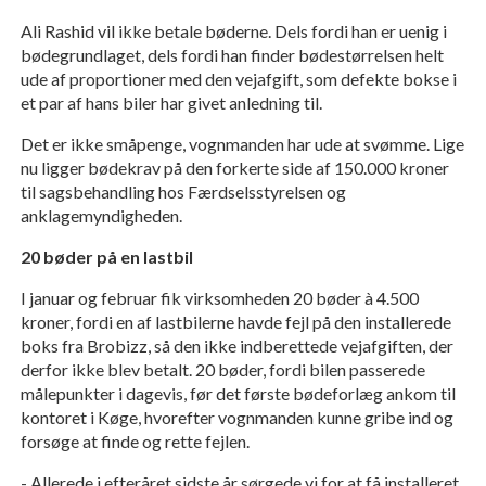
Ali Rashid vil ikke betale bøderne. Dels fordi han er uenig i
bødegrundlaget, dels fordi han finder bødestørrelsen helt
ude af proportioner med den vejafgift, som defekte bokse i
et par af hans biler har givet anledning til.
Det er ikke småpenge, vognmanden har ude at svømme. Lige
nu ligger bødekrav på den forkerte side af 150.000 kroner
til sagsbehandling hos Færdselsstyrelsen og
anklagemyndigheden.
20 bøder på en lastbil
I januar og februar fik virksomheden 20 bøder à 4.500
kroner, fordi en af lastbilerne havde fejl på den installerede
boks fra Brobizz, så den ikke indberettede vejafgiften, der
derfor ikke blev betalt. 20 bøder, fordi bilen passerede
målepunkter i dagevis, før det første bødeforlæg ankom til
kontoret i Køge, hvorefter vognmanden kunne gribe ind og
forsøge at finde og rette fejlen.
- Allerede i efteråret sidste år sørgede vi for at få installeret