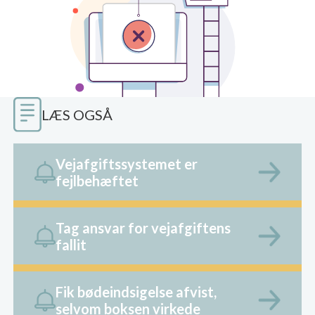
LÆS OGSÅ
Vejafgiftssystemet er
fejlbehæftet
Tag ansvar for vejafgiftens
fallit
Fik bødeindsigelse afvist,
selvom boksen virkede