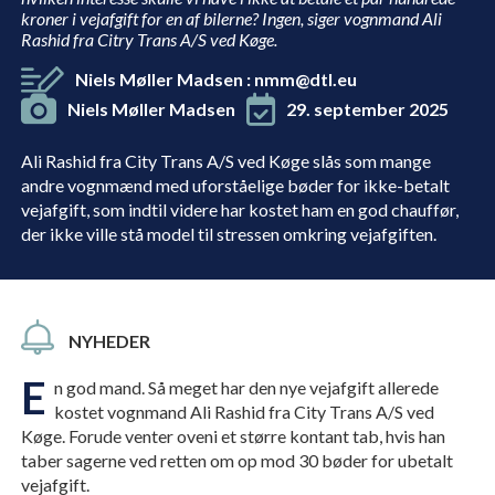
kroner i vejafgift for en af bilerne? Ingen, siger vognmand Ali
Rashid fra Citry Trans A/S ved Køge.
Niels Møller Madsen
:
nmm@dtl.eu
Niels Møller Madsen
29. september 2025
Ali Rashid fra City Trans A/S ved Køge slås som mange
andre vognmænd med uforståelige bøder for ikke-betalt
vejafgift, som indtil videre har kostet ham en god chauffør,
der ikke ville stå model til stressen omkring vejafgiften.
NYHEDER
E
n god mand. Så meget har den nye vejafgift allerede
kostet vognmand Ali Rashid fra City Trans A/S ved
Køge. Forude venter oveni et større kontant tab, hvis han
taber sagerne ved retten om op mod 30 bøder for ubetalt
vejafgift.