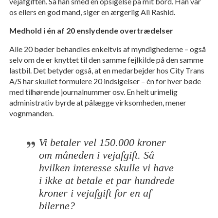
vejafgiften. Så han smed en opsigelse på mit bord. Han var
os ellers en god mand, siger en ærgerlig Ali Rashid.
Medhold i én af 20 enslydende overtrædelser
Alle 20 bøder behandles enkeltvis af myndighederne – også
selv om de er knyttet til den samme fejlkilde på den samme
lastbil. Det betyder også, at en medarbejder hos City Trans
A/S har skullet formulere 20 indsigelser – én for hver bøde
med tilhørende journalnummer osv. En helt urimelig
administrativ byrde at pålægge virksomheden, mener
vognmanden.
Vi betaler vel 150.000 kroner 
om måneden i vejafgift. Så 
hvilken interesse skulle vi have 
i ikke at betale et par hundrede 
kroner i vejafgift for en af 
bilerne?