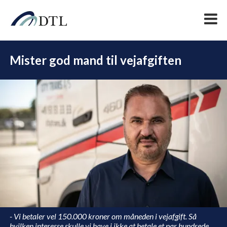
Mister god mand til vejafgiften
DEL
- Vi betaler vel 150.000 kroner om måneden i vejafgift. Så
hvilken interesse skulle vi have i ikke at betale et par hundrede