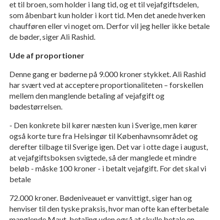
et til broen, som holder i lang tid, og et til vejafgiftsdelen,
som åbenbart kun holder i kort tid. Men det anede hverken
chaufføren eller vi noget om. Derfor vil jeg heller ikke betale
de bøder, siger Ali Rashid.
Ude af proportioner
Denne gang er bøderne på 9.000 kroner stykket. Ali Rashid
har svært ved at acceptere proportionaliteten – forskellen
mellem den manglende betaling af vejafgift og
bødestørrelsen.
- Den konkrete bil kører næsten kun i Sverige, men kører
også korte ture fra Helsingør til Københavnsområdet og
derefter tilbage til Sverige igen. Det var i otte dage i august,
at vejafgiftsboksen svigtede, så der manglede et mindre
beløb - måske 100 kroner - i betalt vejafgift. For det skal vi
betale
72.000 kroner. Bødeniveauet er vanvittigt, siger han og
henviser til den tyske praksis, hvor man ofte kan efterbetale
manglende Maut-betaling uden også at skulle betale en