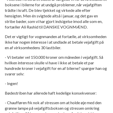
boksene i bilerne for at undgå problemer, når vejafgiften
trådte i kraft. De blev tjekket og virkede alle efter
hensigten. Men én svigtede altså i januar, og det gav en
stribe bøder, som vi har gjort indsigelse imod alle som en,
fortæller Ali Rashid til DANSKE VOGNMÆND.
Det er vigtigt for vognmanden at fortælle, at virksomheden
ikke har nogen interesse i at undlade at betale vejafgift på
en af virksomhedens 30 lastbiler.
- Vi betaler vel 150.000 kroner om måneden i vejafgift. Så
hvilken interesse skulle vi have i ikke at betale et par
hundrede kroner i vejafgift for en af bilerne? spørger han og
svarer selv:
- Ingen!
Bødestriben har allerede haft kedelige konsekvenser:
- Chaufføren fik nok af stressen om at holde øje med den
grønne lampe på vejafgiftsboksen og stressen omkring