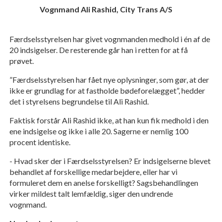
Vognmand Ali Rashid, City Trans A/S
Færdselsstyrelsen har givet vognmanden medhold i én af de
20 indsigelser. De resterende går han i retten for at få
prøvet.
”Færdselsstyrelsen har fået nye oplysninger, som gør, at der
ikke er grundlag for at fastholde bødeforelægget”, hedder
det i styrelsens begrundelse til Ali Rashid.
Faktisk forstår Ali Rashid ikke, at han kun fik medhold i den
ene indsigelse og ikke i alle 20. Sagerne er nemlig 100
procent identiske.
- Hvad sker der i Færdselsstyrelsen? Er indsigelserne blevet
behandlet af forskellige medarbejdere, eller har vi
formuleret dem en anelse forskelligt? Sagsbehandlingen
virker mildest talt lemfældig, siger den undrende
vognmand.