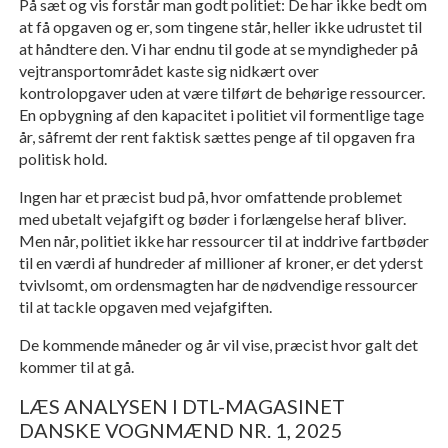
På sæt og vis forstår man godt politiet: De har ikke bedt om
at få opgaven og er, som tingene står, heller ikke udrustet til
at håndtere den. Vi har endnu til gode at se myndigheder på
vejtransportområdet kaste sig nidkært over
kontrolopgaver uden at være tilført de behørige ressourcer.
En opbygning af den kapacitet i politiet vil formentlige tage
år, såfremt der rent faktisk sættes penge af til opgaven fra
politisk hold.
Ingen har et præcist bud på, hvor omfattende problemet
med ubetalt vejafgift og bøder i forlængelse heraf bliver.
Men når, politiet ikke har ressourcer til at inddrive fartbøder
til en værdi af hundreder af millioner af kroner, er det yderst
tvivlsomt, om ordensmagten har de nødvendige ressourcer
til at tackle opgaven med vejafgiften.
De kommende måneder og år vil vise, præcist hvor galt det
kommer til at gå.
LÆS ANALYSEN I DTL-MAGASINET
DANSKE VOGNMÆND NR. 1, 2025