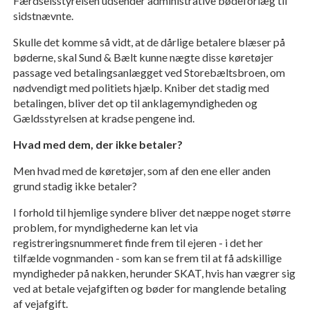
Færdselsstyrelsen udsender administrative bødeforlæg til
sidstnævnte.
Skulle det komme så vidt, at de dårlige betalere blæser på
bøderne, skal Sund & Bælt kunne nægte disse køretøjer
passage ved betalingsanlægget ved Storebæltsbroen, om
nødvendigt med politiets hjælp. Kniber det stadig med
betalingen, bliver det op til anklagemyndigheden og
Gældsstyrelsen at kradse pengene ind.
Hvad med dem, der ikke betaler?
Men hvad med de køretøjer, som af den ene eller anden
grund stadig ikke betaler?
I forhold til hjemlige syndere bliver det næppe noget større
problem, for myndighederne kan let via
registreringsnummeret finde frem til ejeren - i det her
tilfælde vognmanden - som kan se frem til at få adskillige
myndigheder på nakken, herunder SKAT, hvis han vægrer sig
ved at betale vejafgiften og bøder for manglende betaling
af vejafgift.