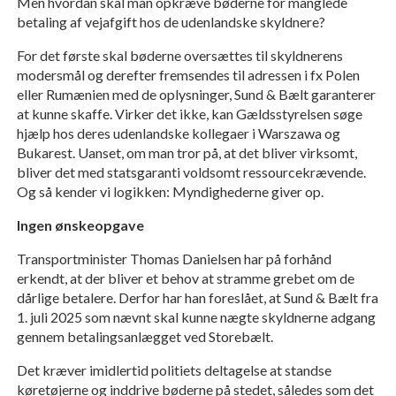
Men hvordan skal man opkræve bøderne for manglede
betaling af vejafgift hos de udenlandske skyldnere?
For det første skal bøderne oversættes til skyldnerens
modersmål og derefter fremsendes til adressen i fx Polen
eller Rumænien med de oplysninger, Sund & Bælt garanterer
at kunne skaffe. Virker det ikke, kan Gældsstyrelsen søge
hjælp hos deres udenlandske kollegaer i Warszawa og
Bukarest. Uanset, om man tror på, at det bliver virksomt,
bliver det med statsgaranti voldsomt ressourcekrævende.
Og så kender vi logikken: Myndighederne giver op.
Ingen ønskeopgave
Transportminister Thomas Danielsen har på forhånd
erkendt, at der bliver et behov at stramme grebet om de
dårlige betalere. Derfor har han foreslået, at Sund & Bælt fra
1. juli 2025 som nævnt skal kunne nægte skyldnerne adgang
gennem betalingsanlægget ved Storebælt.
Det kræver imidlertid politiets deltagelse at standse
køretøjerne og inddrive bøderne på stedet, således som det