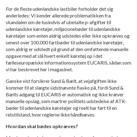
For de fleste udenlandske lastbiler forholder det sig
anderledes: Vi kender allerede problematikken fra
skandalen om de tusindvis af ubetalte p-afgifter til
udenlandske køretøjer, miljøzonebøder til udenlandske
køretøjer som enten aldrig udstedes eller ikke opkræves og
senest over 100.000 fartbøder til udenlandske køretøjer,
som aldrig er udstedt på grund af den omfattende manuelle
opgave med at slå hvert enkelt køretøj op i det
fælleseuropæiske informationssystem EUCARIS, sådan som
vi har beskrevet her i magasinet.
Ganske vist forsikrer Sund & Bælt, at vejafgiften ikke
kommer til at slægte sidstnævnte fiasko på, fordi Sund &
Bælts adgang til EUCARIS er automatisk og ikke kræver
manuelle opslag, som martrer politiets udstedelse af ATK-
bøder til udenlandske køretøjer og reelt har ført til en
retstilstand, hvor reglerne ikke håndhæves.
Hvordan skal bødes opkræves?