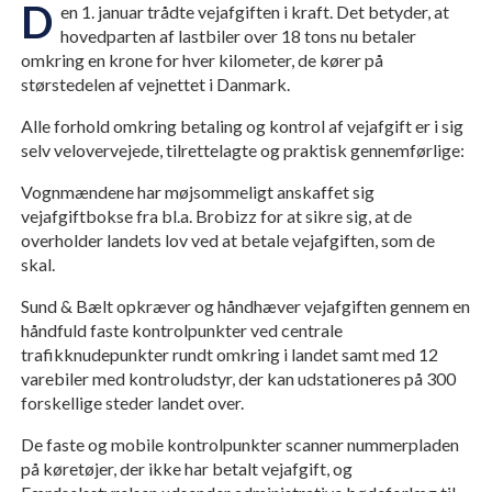
D
en 1. januar trådte vejafgiften i kraft. Det betyder, at
hovedparten af lastbiler over 18 tons nu betaler
omkring en krone for hver kilometer, de kører på
størstedelen af vejnettet i Danmark.
Alle forhold omkring betaling og kontrol af vejafgift er i sig
selv velovervejede, tilrettelagte og praktisk gennemførlige:
Vognmændene har møjsommeligt anskaffet sig
vejafgiftbokse fra bl.a. Brobizz for at sikre sig, at de
overholder landets lov ved at betale vejafgiften, som de
skal.
Sund & Bælt opkræver og håndhæver vejafgiften gennem en
håndfuld faste kontrolpunkter ved centrale
trafikknudepunkter rundt omkring i landet samt med 12
varebiler med kontroludstyr, der kan udstationeres på 300
forskellige steder landet over.
De faste og mobile kontrolpunkter scanner nummerpladen
på køretøjer, der ikke har betalt vejafgift, og