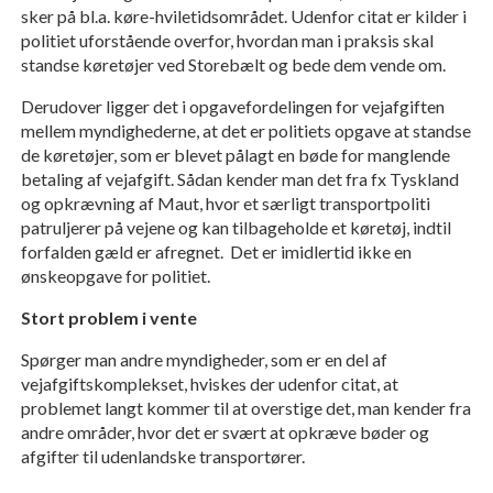
sker på bl.a. køre-hviletidsområdet. Udenfor citat er kilder i
politiet uforstående overfor, hvordan man i praksis skal
standse køretøjer ved Storebælt og bede dem vende om.
Derudover ligger det i opgavefordelingen for vejafgiften
mellem myndighederne, at det er politiets opgave at standse
de køretøjer, som er blevet pålagt en bøde for manglende
betaling af vejafgift. Sådan kender man det fra fx Tyskland
og opkrævning af Maut, hvor et særligt transportpoliti
patruljerer på vejene og kan tilbageholde et køretøj, indtil
forfalden gæld er afregnet.
Det er imidlertid ikke en
ønskeopgave for politiet.
Stort problem i vente
Spørger man andre myndigheder, som er en del af
vejafgiftskomplekset, hviskes der udenfor citat, at
problemet langt kommer til at overstige det, man kender fra
andre områder, hvor det er svært at opkræve bøder og
afgifter til udenlandske transportører.