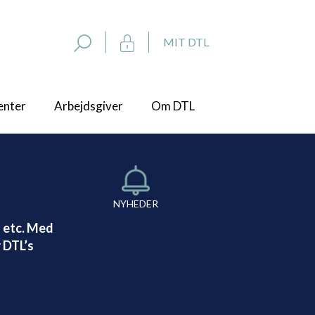
MIT DTL
enter
Arbejdsgiver
Om DTL
NYHEDER
 etc. Med
 DTL’s