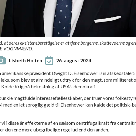
at deres eksistensberettigelse er at tjene borgerne, skatteyderne og erhv
ANSKE VOGNMÆND.
Lisbeth Holten
26. august 2024
 amerikanske præsident Dwight D. Eisenhower i sin afskedstale ti
leks, som blev et almindeligt udtryk for den magt, som militæret 
 Kolde Krig på bekostning af USA’s demokrati.
 dunkle magtfulde interessefællesskaber, der truer vores folkestyre
vi med en let sproglig gæld til Eisenhower kan kalde det politisk
i i disse år effekterne af en sælsom centrifugalkraft fra central
r den ene mere ubegribelige regel ud end den anden.