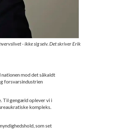
ervslivet - ikke sig selv. Det skriver Erik
l nationen mod det såkaldt
og forsvarsindustrien
. Til gengæld oplever vi i
-bureaukratiske kompleks.
t myndighedshold, som set