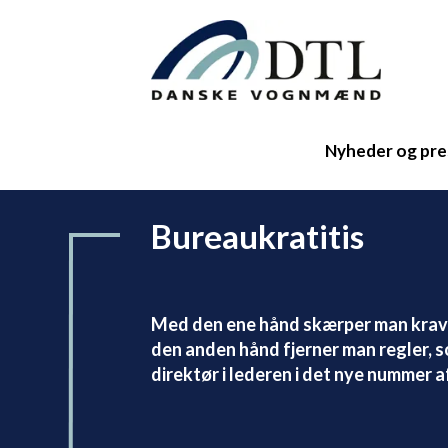
Nyheder og pre
Bureaukratitis
Med den ene hånd skærper man krave
den anden hånd fjerner man regler, 
direktør i lederen i det nye num