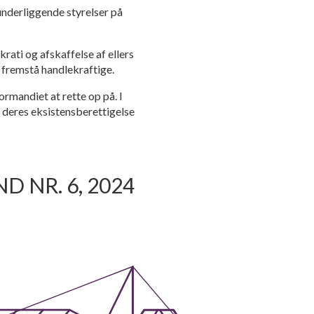
underliggende styrelser på
rati og afskaffelse af ellers
t fremstå handlekraftige.
ormandiet at rette op på. I
 deres eksistensberettigelse
 NR. 6, 2024