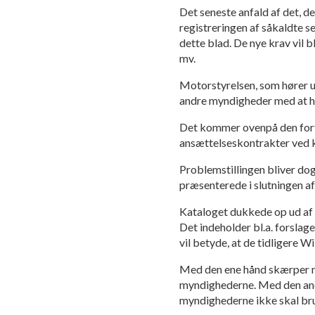
Det seneste anfald af det, d
registreringen af såkaldte s
dette blad. De nye krav vil b
mv.
Motorstyrelsen, som hører u
andre myndigheder med at hol
Det kommer ovenpå den for
ansættelseskontrakter ved kø
Problemstillingen bliver do
præsenterede i slutningen af
Kataloget dukkede op ud af 
Det indeholder bl.a. forslag
vil betyde, at de tidligere W
Med den ene hånd skærper ma
myndighederne. Med den ande
myndighederne ikke skal bru