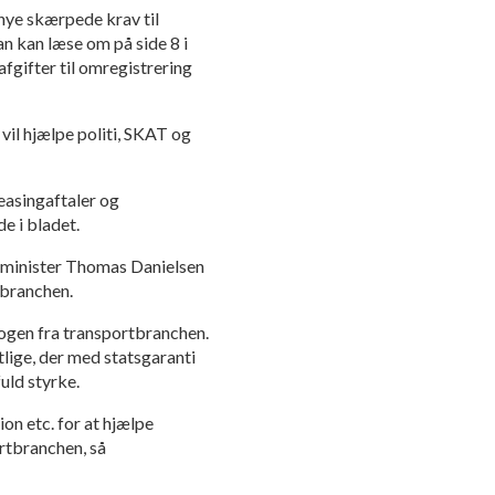
 nye skærpede krav til
n kan læse om på side 8 i
afgifter til omregistrering
vil hjælpe politi, SKAT og
leasingaftaler og
e i bladet.
rtminister Thomas Danielsen
tbranchen.
nogen fra transportbranchen.
tlige, der med statsgaranti
uld styrke.
n etc. for at hjælpe
rtbranchen, så