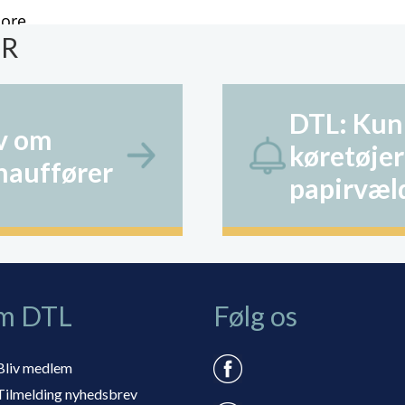
ER
DTL: Kun
v om
køretøjer
chauffører
papirvæl
m DTL
Følg os
Bliv medlem
Tilmelding nyhedsbrev