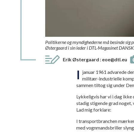
Politikerne og myndighederne må besinde sig på, 
Østergaard i sin leder i DTL-Magasinet D
Erik Østergaard
:
eoe@dtl.eu
I
januar 1961 advarede den
militær-industrielle komp
sammen tiltog sig under Den
Lykkeligvis har vi i dag ikke
stadig stigende grad noget, 
Lad mig forklare:
I transportbranchen mærker v
med vognmandsbriller slynge