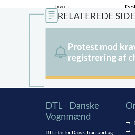
RELATEREDE SID
Protest mod kra
registrering af 
DTL - Danske
O
Vognmænd
DTL står for Dansk Transport og