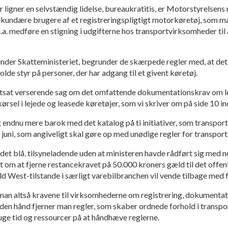
er ligner en selvstændig lidelse, bureaukratitis, er Motorstyrelsens
ekundære brugere af et registreringspligtigt motorkøretøj, som ma
l.a. medføre en stigning i udgifterne hos transportvirksomheder til 
nder Skatteministeriet, begrunder de skærpede regler med, at det 
de styr på personer, der har adgang til et givent køretøj.
tsat verserende sag om det omfattende dokumentationskrav om
rsel i lejede og leasede køretøjer, som vi skriver om på side 10 ind
g endnu mere barok med det katalog på ti initiativer, som transpo
 juni, som angiveligt skal gøre op med unødige regler for transpor
det blå, tilsyneladende uden at ministeren havde rådført sig med 
et om at fjerne restancekravet på 50.000 kroners gæld til det offen
ild West-tilstande i særligt varebilbranchen vil vende tilbage med f
n altså kravene til virksomhederne om registrering, dokumentatio
n hånd fjerner man regler, som skaber ordnede forhold i transpo
ge tid og ressourcer på at håndhæve reglerne.