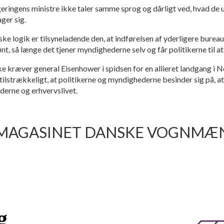
eringens ministre ikke taler samme sprog og dårligt ved, hvad de 
ger sig.
 logik er tilsyneladende den, at indførelsen af yderligere bureauk
nt, så længe det tjener myndighederne selv og får politikerne til a
ke kræver general Eisenhower i spidsen for en allieret landgang i N
ilstrækkeligt, at politikerne og myndighederne besinder sig på, at
yderne og erhvervslivet.
-MAGASINET DANSKE VOGNMÆND