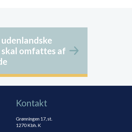
 udenlandske
 skal omfattes af
de
Kontakt
Grønningen 17, st.
1270 Kbh. K