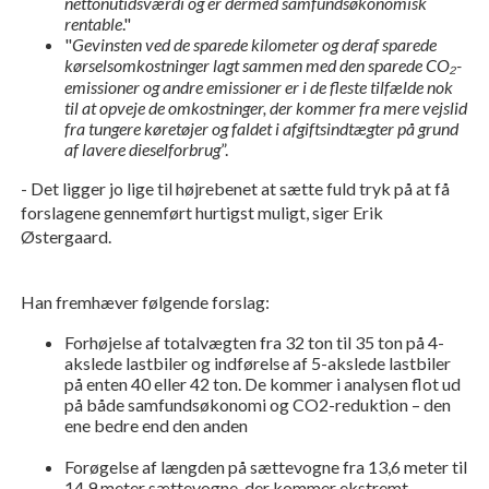
nettonutidsværdi og er dermed samfundsøkonomisk
rentable
."
"
Gevinsten ved de sparede kilometer og deraf sparede
kørselsomkostninger lagt sammen med den sparede CO₂-
emissioner og andre emissioner er i de fleste tilfælde nok
til at opveje de omkostninger, der kommer fra mere vejslid
fra tungere køretøjer og faldet i afgiftsindtægter på grund
af lavere dieselforbrug
”.
- Det ligger jo lige til højrebenet at sætte fuld tryk på at få
forslagene gennemført hurtigst muligt, siger Erik
Østergaard.
Han fremhæver følgende forslag:
Forhøjelse af totalvægten fra 32 ton til 35 ton på 4-
akslede lastbiler og indførelse af 5-akslede lastbiler
på enten 40 eller 42 ton. De kommer i analysen flot ud
på både samfundsøkonomi og CO2-reduktion – den
ene bedre end den anden
Forøgelse af længden på sættevogne fra 13,6 meter til
14,9 meter sættevogne, der kommer ekstremt