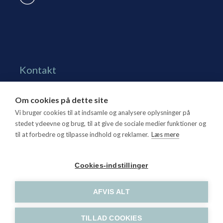
Kontakt
Grønningen 17, st.
Om cookies på dette site
1270 Kbh. K
Vi bruger cookies til at indsamle og analysere oplysninger på
Tlf. 70 15 95 00
stedet ydeevne og brug, til at give de sociale medier funktioner og
til at forbedre og tilpasse indhold og reklamer.
Læs mere
dtl@dtl.eu
Åbningstid: Mandag-torsdag kl. 8.30-15.30, fredag kl.
Cookies-indstillinger
8.30-14
CVR-nr. 21 25 16 07
AFVIS ALT
TILLAD COOKIES