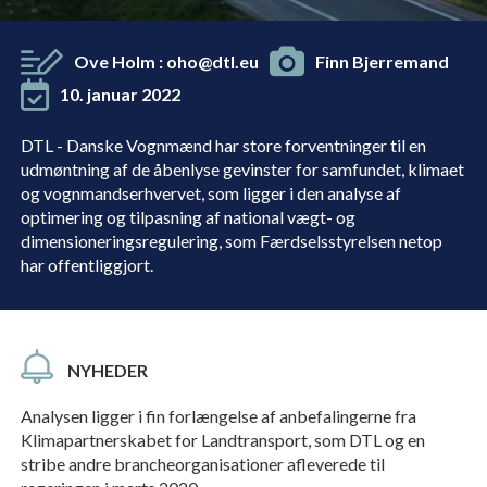
Ove Holm
:
oho@dtl.eu
Finn Bjerremand
10. januar 2022
DTL - Danske Vognmænd har store forventninger til en
udmøntning af de åbenlyse gevinster for samfundet, klimaet
og vognmandserhvervet, som ligger i den analyse af
optimering og tilpasning af national vægt- og
dimensioneringsregulering, som Færdselsstyrelsen netop
har offentliggjort.
NYHEDER
Analysen ligger i fin forlængelse af anbefalingerne fra
Klimapartnerskabet for Landtransport, som DTL og en
stribe andre brancheorganisationer afleverede til