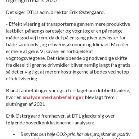
regeringen i marts 2020.
Det siger DTL's adm. direktør Erik Østergaard.
- Effektivisering af transporterne gennem mere produktive
lastbiler, påhængskøretøjer og vogntog er en på mange
måder god vej frem, da det på én gang giver gevinster for
både samfunds-, og erhvervsøkonomi og klimaet. Men der
er mere at gøre. Vi savner en forhøjelse af
vogntogsvægtene. Det sideløbende og nødvendige skifte
fra diesel til grønne drivmidler bliver nemlig langt fra gratis,
så det er vigtigt at meromkostningerne afbødes ved netop
effektivisering.
Blandt anbefalinger var også forslaget om dobbelttrailere,
hvor en
analyse med anbefalinger
blev lagt frem i
slutningen af 2021
Erik Østergaard fremhæver, at DTL glæder sig over
følgende hovedkonklusionerne i analysen:
"
Benyttes den høje CO2-pris, har alle projekter en positiv