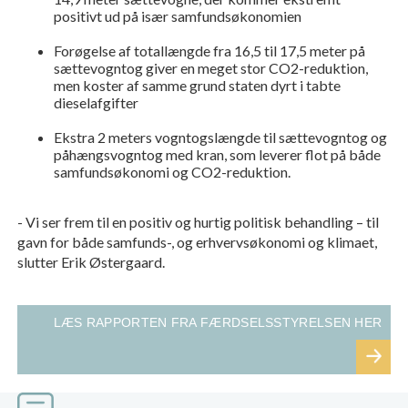
positivt ud på især samfundsøkonomien
Forøgelse af totallængde fra 16,5 til 17,5 meter på
sættevogntog giver en meget stor CO2-reduktion,
men koster af samme grund staten dyrt i tabte
dieselafgifter
Ekstra 2 meters vogntogslængde til sættevogntog og
påhængsvogntog med kran, som leverer flot på både
samfundsøkonomi og CO2-reduktion.
- Vi ser frem til en positiv og hurtig politisk behandling – til
gavn for både samfunds-, og erhvervsøkonomi og klimaet,
slutter Erik Østergaard.
LÆS RAPPORTEN FRA FÆRDSELSSTYRELSEN HER