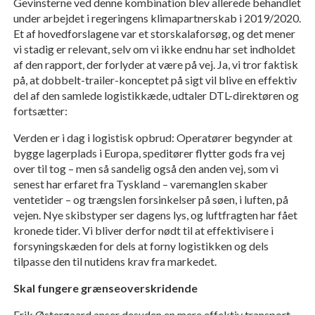
Gevinsterne ved denne kombination blev allerede behandlet
under arbejdet i regeringens klimapartnerskab i 2019/2020.
Et af hovedforslagene var et storskalaforsøg, og det mener
vi stadig er relevant, selv om vi ikke endnu har set indholdet
af den rapport, der forlyder at være på vej. Ja, vi tror faktisk
på, at dobbelt-trailer-konceptet på sigt vil blive en effektiv
del af den samlede logistikkæde, udtaler DTL-direktøren og
fortsætter:
Verden er i dag i logistisk opbrud: Operatører begynder at
bygge lagerplads i Europa, speditører flytter gods fra vej
over til tog – men så sandelig også den anden vej, som vi
senest har erfaret fra Tyskland – varemanglen skaber
ventetider – og trængslen forsinkelser på søen, i luften, på
vejen. Nye skibstyper ser dagens lys, og luftfragten har fået
kronede tider. Vi bliver derfor nødt til at effektivisere i
forsyningskæden for dels at forny logistikken og dels
tilpasse den til nutidens krav fra markedet.
Skal fungere grænseoverskridende
Erik Østergaard anser desuden en mere effektiv transport