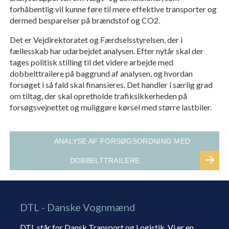
forhåbentlig vil kunne føre til mere effektive transporter og
dermed besparelser på brændstof og CO2.
Det er Vejdirektoratet og Færdselsstyrelsen, der i
fællesskab har udarbejdet analysen. Efter nytår skal der
tages politisk stilling til det videre arbejde med
dobbelttrailere på baggrund af analysen, og hvordan
forsøget i så fald skal finansieres. Det handler i særlig grad
om tiltag, der skal opretholde trafiksikkerheden på
forsøgsvejnettet og muliggøre kørsel med større lastbiler.
ANALYSE AF FORSØGSORDNING MED
DOBBELTTRAILERE
DTL - Danske Vognmænd
DTL står for Dansk Transport og Logistik. Vi er en