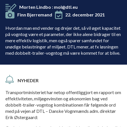
Morten Lindbo
:
mol@dtl.eu
Finn Bjerremand
22. december 2021
Hvordan man end vender og drejer det, så vil øget kapacitet
på vogntog være et parameter, der ikke alene bidrager til en
mere effektiv logistik, men også sparer samfundet for
unødige belastninger af miljøet. DTL mener, at fx løsningen
med dobbelt-trailer-vogntog må være kommet for at blive.
NYHEDER
Transportministeriet har netop offentliggjort en rapport om
effektiviteten, miljøgevinsten og økonomien bag ved
dobbelt-trailer-vogntog kombinationen får følgende ord
med på vejen af DTL – Danske Vognmænds adm. direktør
Erik Østergaard: