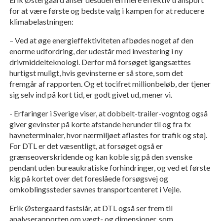
for at være første og bedste valg i kampen for at reducere
klimabelastningen:
– Ved at øge energieffektiviteten afbødes noget af den
enorme udfordring, der udestår med investering i ny
drivmiddelteknologi. Derfor må forsøget igangsættes
hurtigst muligt, hvis gevinsterne er så store, som det
fremgår af rapporten. Og et tocifret millionbeløb, der tjener
sig selv ind på kort tid, er godt givet ud, mener vi.
- Erfaringer i Sverige viser, at dobbelt-trailer-vogntog også
giver gevinster på korte afstande herunder til og fra fx
havneterminaler, hvor nærmiljøet aflastes for trafik og støj.
For DTL er det væsentligt, at forsøget også er
grænseoverskridende og kan koble sig på den svenske
pendant uden bureaukratiske forhindringer, og ved et første
kig på kortet over det foreslåede forsøgsvej og
omkoblingssteder savnes transportcenteret i Vejle.
Erik Østergaard fastslår, at DTL også ser frem til
analyserapporten om vægt- og dimensioner, som