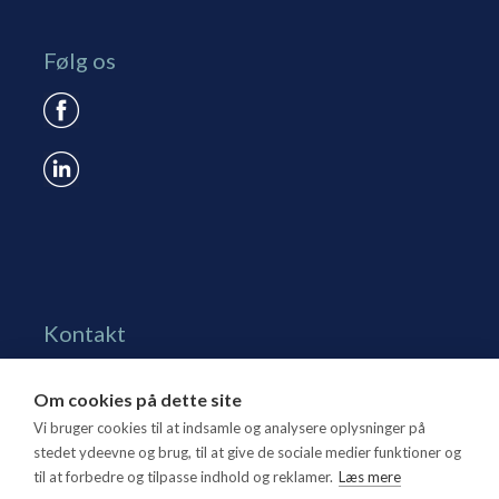
Følg os
Kontakt
Grønningen 17, st.
Om cookies på dette site
1270 Kbh. K
Vi bruger cookies til at indsamle og analysere oplysninger på
Tlf. 70 15 95 00
stedet ydeevne og brug, til at give de sociale medier funktioner og
til at forbedre og tilpasse indhold og reklamer.
Læs mere
dtl@dtl.eu