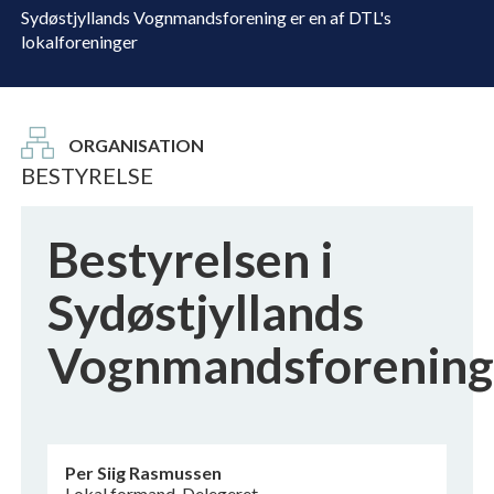
Sydøstjyllands Vognmandsforening er en af DTL's
lokalforeninger
ORGANISATION
BESTYRELSE
Bestyrelsen i
Sydøstjyllands
Vognmandsforening
Per Siig Rasmussen
Lokal formand, Delegeret