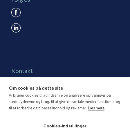
Kontakt
Grønningen 17, st.
Om cookies på dette site
1270 Kbh. K
Vi bruger cookies til at indsamle og analysere oplysninger på
Tlf. 70 15 95 00
stedet ydeevne og brug, til at give de sociale medier funktioner og
til at forbedre og tilpasse indhold og reklamer.
Læs mere
dtl@dtl.eu
Åbningstid: Mandag-torsdag kl. 8.30-15.30, fredag kl.
Cookies-indstillinger
8.30-14