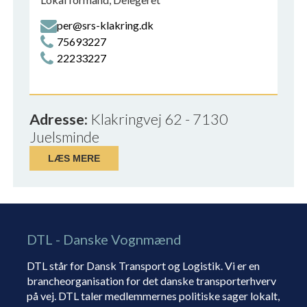
per@srs-klakring.dk
75693227
22233227
Adresse:
Klakringvej 62 - 7130
Juelsminde
LÆS MERE
DTL - Danske Vognmænd
DTL står for Dansk Transport og Logistik. Vi er en
brancheorganisation for det danske transporterhverv
på vej. DTL taler medlemmernes politiske sager lokalt,