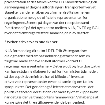
præsentation af det fælles kontor i EU-hovedstaden og en
gennemgang af dagens udfordringer i transporterhvervet.
Bagefter var der en åben og uformel drøftelse mellem
organisationerne og de officielle repræsentanter for
regeringerne. Senere på dagen var der reception samt
”sættemøde” på det nye kontor mellem NLA, FNTR og BGL,
hvor det fremtidige tættere samarbejde blev drøftet.
Styrker erhvervets budskaber
NLA formand og direktør i DTL Erik Østergaard ser
dialogmødet med ambassadører og attachéer som en
frugtbar måde at have en helt uformel kontakt til
regeringsrepræsentanterne. – Det er godt og frugtbart, at vi
kan have sådanne dialoger forud for fx ministerrådsmøder,
så de respektive ministre har et billede af, hvordan
erhvervets repræsentanter evner at samle sig om fælles
synspunkter. Det gør det også lettere at manøvrere i det
politiske farvand, der til tider kan være fyldt af klippeskær,
når det gælder vejtransportens rammevilkår. Vi håber på at
kunne gøre det til en tilbagevendende begivenhed.