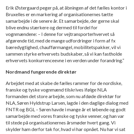
Erik Østergaard peger på, at åbningen af det fælles kontor i
Bruxelles er en markering af organisationernes tætte
samarbejde i de senere år. Et samarbejde, der gerne skal
blive endnu stærkere og dermed til fordel for
vognmændene: – I denne for vejtransporterhvervet så
afgørende tid, med de mange udfordringer i form af fx
bæredygtighed, chaufførmangel, mobilitetspakker, vil vi
sammen styrke erhvervets budskaber, så vi kan fastholde
erhvervets konkurrenceevne i en verden under forandring.”
Nordmand fungerende direktør
Arbejdet med at skabe de fælles rammer for de nordiske,
franske og tyske vognmænd tilskrives ifølge NLA
formanden det store arbejde, som nu afdøde direktør for
NLA, Søren Hyldstrup Larsen, lagde i den daglige dialog med
FNTR og BGL – Søren havde i mange år et løbende og godt
samarbejde med vores franske og tyske venner, og han var
til stede på organisationernes årsmøder hvert gang. Vi
skylder ham derfor tak for, hvad vi har opnået. Nu har vi sat