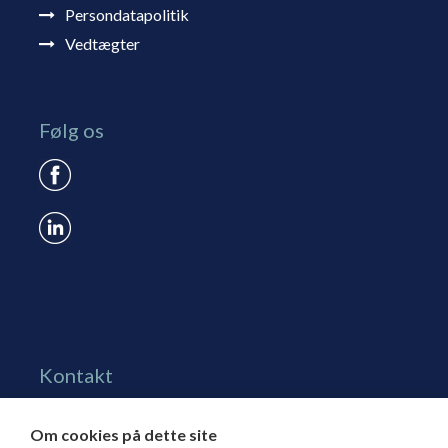
Persondatapolitik
Vedtægter
Følg os
Kontakt
Grønningen 17, st.
Om cookies på dette site
1270 Kbh. K