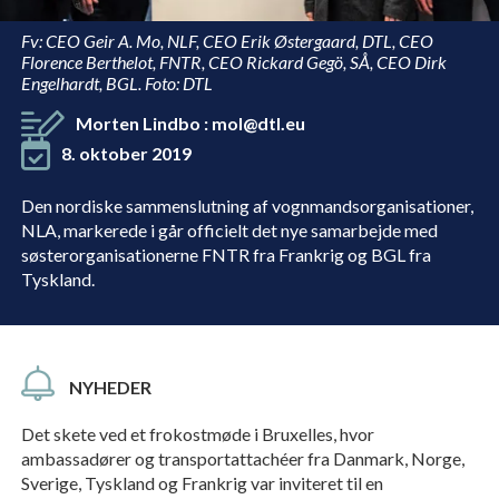
Fv: CEO Geir A. Mo, NLF, CEO Erik Østergaard, DTL, CEO
Florence Berthelot, FNTR, CEO Rickard Gegö, SÅ, CEO Dirk
Engelhardt, BGL. Foto: DTL
Morten Lindbo
:
mol@dtl.eu
8. oktober 2019
Den nordiske sammenslutning af vognmandsorganisationer,
NLA, markerede i går officielt det nye samarbejde med
søsterorganisationerne FNTR fra Frankrig og BGL fra
Tyskland.
NYHEDER
Det skete ved et frokostmøde i Bruxelles, hvor
ambassadører og transportattachéer fra Danmark, Norge,
Sverige, Tyskland og Frankrig var inviteret til en