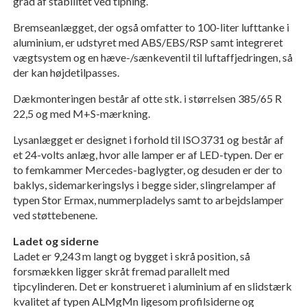
grad af stabilitet ved tipning.
Bremseanlægget, der også omfatter to 100-liter lufttanke i
aluminium, er udstyret med ABS/EBS/RSP samt integreret
vægtsystem og en hæve-/sænkeventil til luftaffjedringen, så
der kan højdetilpasses.
Dækmonteringen består af otte stk. i størrelsen 385/65 R
22,5 og med M+S-mærkning.
Lysanlægget er designet i forhold til ISO3731 og består af
et 24-volts anlæg, hvor alle lamper er af LED-typen. Der er
to femkammer Mercedes-baglygter, og desuden er der to
baklys, sidemarkeringslys i begge sider, slingrelamper af
typen Stor Ermax, nummerpladelys samt to arbejdslamper
ved støttebenene.
Ladet og siderne
Ladet er 9,243 m langt og bygget i skrå position, så
forsmækken ligger skråt fremad parallelt med
tipcylinderen. Det er konstrueret i aluminium af en slidstærk
kvalitet af typen ALMgMn ligesom profilsiderne og