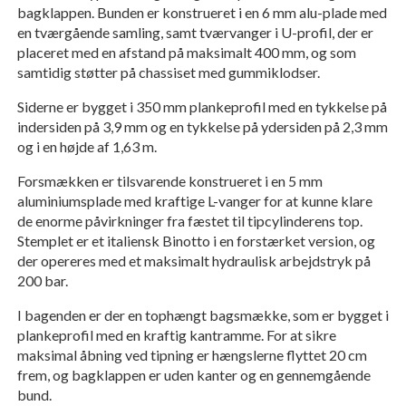
bagklappen. Bunden er konstrueret i en 6 mm alu-plade med
en tværgående samling, samt tværvanger i U-profil, der er
placeret med en afstand på maksimalt 400 mm, og som
samtidig støtter på chassiset med gummiklodser.
Siderne er bygget i 350 mm plankeprofil med en tykkelse på
indersiden på 3,9 mm og en tykkelse på ydersiden på 2,3 mm
og i en højde af 1,63 m.
Forsmækken er tilsvarende konstrueret i en 5 mm
aluminiumsplade med kraftige L-vanger for at kunne klare
de enorme påvirkninger fra fæstet til tipcylinderens top.
Stemplet er et italiensk Binotto i en forstærket version, og
der opereres med et maksimalt hydraulisk arbejdstryk på
200 bar.
I bagenden er der en tophængt bagsmække, som er bygget i
plankeprofil med en kraftig kantramme. For at sikre
maksimal åbning ved tipning er hængslerne flyttet 20 cm
frem, og bagklappen er uden kanter og en gennemgående
bund.