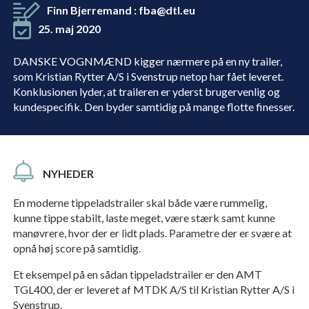
Finn Bjerremand
:
fba@dtl.eu
25. maj 2020
DANSKE VOGNMÆND kigger nærmere på en ny trailer,
som Kristian Rytter A/S i Svenstrup netop har fået leveret.
Konklusionen lyder, at traileren er yderst brugervenlig og
kundespecifik. Den byder samtidig på mange flotte finesser.
NYHEDER
En moderne tippeladstrailer skal både være rummelig,
kunne tippe stabilt, laste meget, være stærk samt kunne
manøvrere, hvor der er lidt plads. Parametre der er svære at
opnå høj score på samtidig.
Et eksempel på en sådan tippeladstrailer er den AMT
TGL400, der er leveret af MTDK A/S til Kristian Rytter A/S i
Svenstrup.