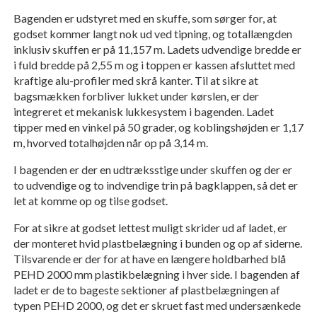
Bagenden er udstyret med en skuffe, som sørger for, at
godset kommer langt nok ud ved tipning, og totallængden
inklusiv skuffen er på 11,157 m. Ladets udvendige bredde er
i fuld bredde på 2,55 m og i toppen er kassen afsluttet med
kraftige alu-profiler med skrå kanter. Til at sikre at
bagsmækken forbliver lukket under kørslen, er der
integreret et mekanisk lukkesystem i bagenden. Ladet
tipper med en vinkel på 50 grader, og koblingshøjden er 1,17
m, hvorved totalhøjden når op på 3,14 m.
I bagenden er der en udtræksstige under skuffen og der er
to udvendige og to indvendige trin på bagklappen, så det er
let at komme op og tilse godset.
For at sikre at godset lettest muligt skrider ud af ladet, er
der monteret hvid plastbelægning i bunden og op af siderne.
Tilsvarende er der for at have en længere holdbarhed blå
PEHD 2000 mm plastikbelægning i hver side. I bagenden af
ladet er de to bageste sektioner af plastbelægningen af
typen PEHD 2000, og det er skruet fast med undersænkede