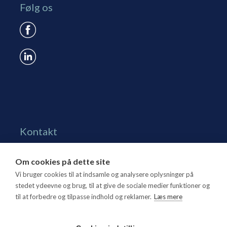
Følg os
Kontakt
Grønningen 17, st.
Om cookies på dette site
1270 Kbh. K
Vi bruger cookies til at indsamle og analysere oplysninger på
Tlf. 70 15 95 00
stedet ydeevne og brug, til at give de sociale medier funktioner og
til at forbedre og tilpasse indhold og reklamer.
Læs mere
dtl@dtl.eu
Åbningstid: Mandag-torsdag kl. 8.30-15.30, fredag kl.