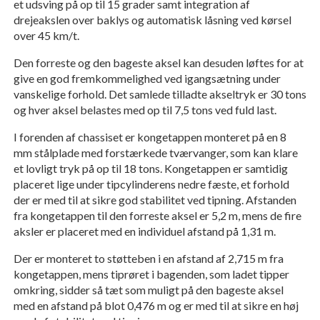
et udsving på op til 15 grader samt integration af
drejeakslen over baklys og automatisk låsning ved kørsel
over 45 km/t.
Den forreste og den bageste aksel kan desuden løftes for at
give en god fremkommelighed ved igangsætning under
vanskelige forhold. Det samlede tilladte akseltryk er 30 tons
og hver aksel belastes med op til 7,5 tons ved fuld last.
I forenden af chassiset er kongetappen monteret på en 8
mm stålplade med forstærkede tværvanger, som kan klare
et lovligt tryk på op til 18 tons. Kongetappen er samtidig
placeret lige under tipcylinderens nedre fæste, et forhold
der er med til at sikre god stabilitet ved tipning. Afstanden
fra kongetappen til den forreste aksel er 5,2 m, mens de fire
aksler er placeret med en individuel afstand på 1,31 m.
Der er monteret to støtteben i en afstand af 2,715 m fra
kongetappen, mens tiprøret i bagenden, som ladet tipper
omkring, sidder så tæt som muligt på den bageste aksel
med en afstand på blot 0,476 m og er med til at sikre en høj