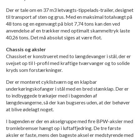
Der er tale om en 37 m3 letvægts-tippelads-trailer, designet
til transport af sten og grus. Med en maksimal totalvægt på
48 tons og en egenvægt på blot 7,74 tons kan den ved
anvendelse af en trækker med optimalt skammeltryk laste
40,26 tons. Det må absolut siges at være flot.
Chassis og aksler
Chassiset er konstrueret med to længdevanger i stål, der er
svejset op til I-profil med kraftige tværvanger og to solide
kryds som forstærkninger.
Der er monteret cyklistværn og en klapbar
underkøringskofanger i stål med en bred stænklap. Der er
to indbyggede trækøjer med i bagenden af
længdevangerne, så der kan bugseres uden, at der behøver
at blive ødelagt noget.
I bagenden er der en akselgruppe med fire BPW-aksler med
tromlebremser hængt op i luftaffjedring. De tre første
aksler er faste, mens den bageste aksel er medstyrende med