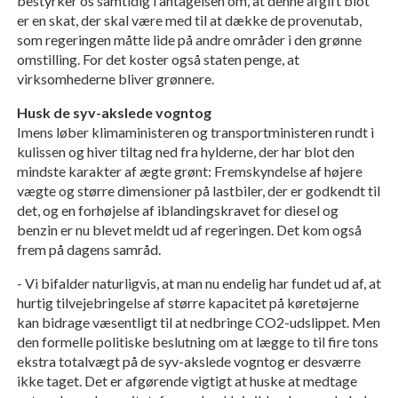
bestyrker os samtidig i antagelsen om, at denne afgift blot
er en skat, der skal være med til at dække de provenutab,
som regeringen måtte lide på andre områder i den grønne
omstilling. For det koster også staten penge, at
virksomhederne bliver grønnere.
Husk de syv-akslede vogntog
Imens løber klimaministeren og transportministeren rundt i
kulissen og hiver tiltag ned fra hylderne, der har blot den
mindste karakter af ægte grønt: Fremskyndelse af højere
vægte og større dimensioner på lastbiler, der er godkendt til
det, og en forhøjelse af iblandingskravet for diesel og
benzin er nu blevet meldt ud af regeringen. Det kom også
frem på dagens samråd.
- Vi bifalder naturligvis, at man nu endelig har fundet ud af, at
hurtig tilvejebringelse af større kapacitet på køretøjerne
kan bidrage væsentligt til at nedbringe CO2-udslippet. Men
den formelle politiske beslutning om at lægge to til fire tons
ekstra totalvægt på de syv-akslede vogntog er desværre
ikke taget. Det er afgørende vigtigt at huske at medtage