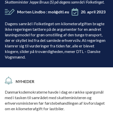
Skatteminister Jeppe Bruus (S) på dagens samråd i Folketinget.
Morten Lindbo
:
mol@dtl.eu
20. april 2023
Dagens samråd i Folketinget om kilometerafgiften bragte
ikke regeringen tættere på de argumenter for en ændret
løsningsmodel for grøn omstilling af den tunge transport,
der er skyllet ind fra det samlede erhvervsliv. At regeringen
klamrer sig til vurderinger fra tiden før, alle er blevet
klogere, slider på troværdigheden, mener DTL – Danske
Vognmænd.
NYHEDER
Danmarksdemokraterne havde i dag en række spørgsmål
med i tasken til samrådet med skatteministeren og
erhvervsministeren før førstebehandlingen af lovforslaget
om en kilometerafgift for lastbiler.