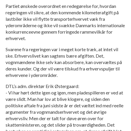
Partiet ønskede overordnet en redegørelse for, hvordan
regeringen vil sikre, at den kommende kilometerafgift på
lastbiler ikke vil flytte transporterhvervet væk fra
yderområderne og ikke vil svække Danmarks internationale
konkurrenceevne gennem forringede rammevilkår for
erhvervet.
Svarene fra regeringen var i meget korte træk, at intet vil
ske. Erhvervslivet kan sagtens bære afgiften. Det,
vognmændene ikke selv kan absorbere, kan overvæltes på
deres kunder. Og der vil være tilskud fra erhvervspuljer til
erhvervene i yderområder.
DTL’s adm. direktør Erik Østergaard:
- Vi har hørt dette igen og igen, men pladespilleren er ved at
være slidt. Man har lov at blive klogere, og siden den
politiske aftale fra juni sidste år er det væltet ind med reelle
argumenter fra vognmandserhvervet og det øvrige
erhvervsliv. Men der er talt for døve øren over for
skatteministeren, og det slider på troværdigheden. Det