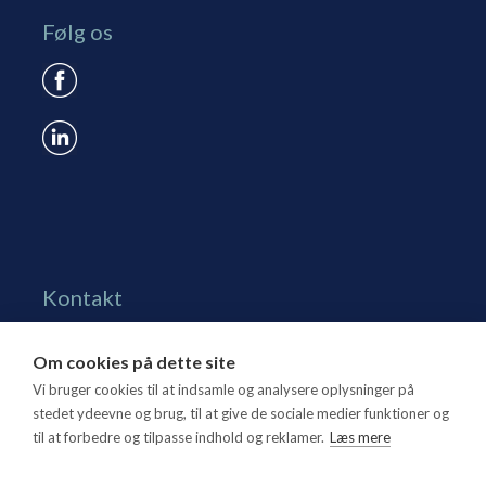
Følg os
Kontakt
Grønningen 17, st.
Om cookies på dette site
1270 Kbh. K
Vi bruger cookies til at indsamle og analysere oplysninger på
Tlf. 70 15 95 00
stedet ydeevne og brug, til at give de sociale medier funktioner og
til at forbedre og tilpasse indhold og reklamer.
Læs mere
dtl@dtl.eu