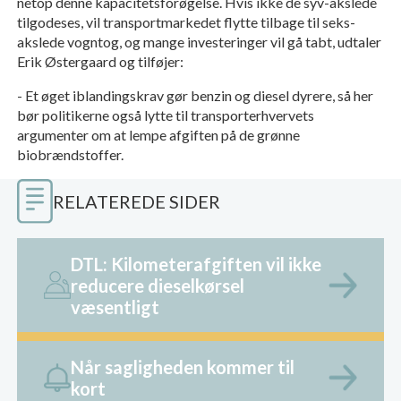
netop denne kapacitetsforøgelse. Hvis ikke de syv-akslede
tilgodeses, vil transportmarkedet flytte tilbage til seks-
akslede vogntog, og mange investeringer vil gå tabt, udtaler
Erik Østergaard og tilføjer:
- Et øget iblandingskrav gør benzin og diesel dyrere, så her
bør politikerne også lytte til transporterhvervets
argumenter om at lempe afgiften på de grønne
biobrændstoffer.
RELATEREDE SIDER
DTL: Kilometerafgiften vil ikke
reducere dieselkørsel
væsentligt
Når sagligheden kommer til
kort