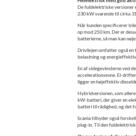
Helelektrisk med god akt
De fuldelektriske versioner 
230 kW svarende til cirka 3
Når kunden specificerer bile
op mod 250 km. Der er desud
batterierne, så man kan nøje
Drivlinjen omfatter også en
belastning og energieffektivi
En af sidegevinsterne ved de
accelerationsevne. El-drift
ligger en højeffektiv dieseld
Hybridversionen, som allered
kW-batteri, der giver en ele
batteri til rådighed, og det
Scania tilbyder også forske
plug-in. Til den fuldelektris