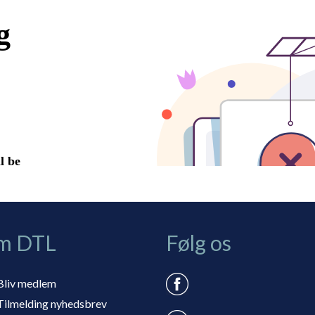
m DTL
Følg os
Bliv medlem
Tilmelding nyhedsbrev