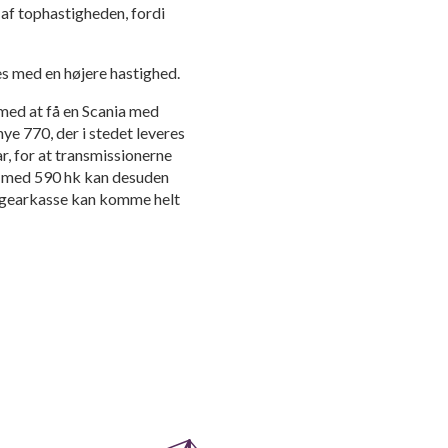
af tophastigheden, fordi
es med en højere hastighed.
med at få en Scania med
e 770, der i stedet leveres
, for at transmissionerne
n med 590 hk kan desuden
gearkasse kan komme helt