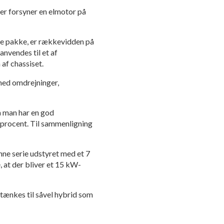
der forsyner en elmotor på
ore pakke, er rækkevidden på
nvendes til et af
 af chassiset.
med omdrejninger,
å man har en god
 procent. Til sammenligning
enne serie udstyret med et 7
, at der bliver et 15 kW-
 tænkes til såvel hybrid som