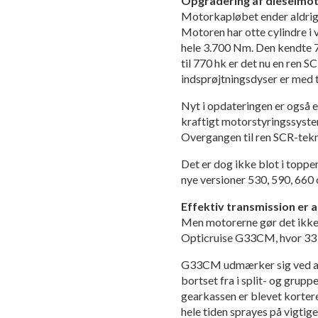
Opgradering
af dieselmo
Motorkapløbet ender aldrig,
Motoren har otte cylindre i
hele 3.700 Nm. Den kendte 
til 770 hk er det nu en ren 
indsprøjtningsdyser er med t
Nyt i opdateringen er også 
kraftigt motorstyringssystem
Overgangen til ren SCR-tekn
Det er dog ikke blot i toppe
nye versioner 530, 590, 660
Effektiv transmission er 
Men motorerne gør det ikke a
Opticruise G33CM, hvor 33 
G33CM udmærker sig ved at 
bortset fra i split- og grup
gearkassen er blevet kortere
hele tiden sprayes på vigtige