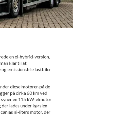
erede en el-hybrid-version,
an klar til at
og emissionsfrie lastbiler
vender dieselmotoren på de
igger på cirka 60 km ved
forsyner en 115 kW-elmotor
g der lades under kørslen
anias ni-liters motor, der