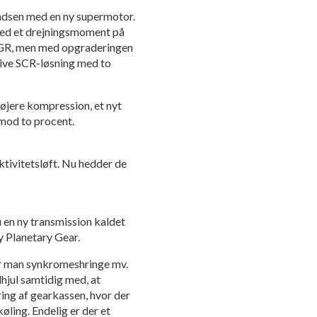
ladsen med en ny supermotor.
 med et drejningsmoment på
EGR, men med opgraderingen
ktive SCR-løsning med to
øjere kompression, et nyt
 mod to procent.
ktivitetsløft. Nu hedder de
u en ny transmission kaldet
 Planetary Gear.
r man synkromeshringe mv.
dhjul samtidig med, at
ing af gearkassen, hvor der
øling. Endelig er der et