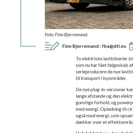
Foto: Finn Bjerremand.
Finn Bjerremand
:
fba@dtl.eu
To elektriske lastbilserier b
som nu har fået følgeskab af 
serieproducere de nye lastb
til transport i byområder.
De nye plug-in-versioner ka
lange afstande og den elektr
gunstige forhold, og powerp
med energi. Opladning til ci
også med energi, som opsaml
dækker over et effektområde