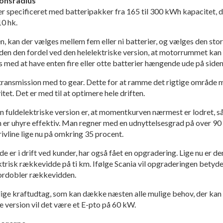
ionsradius
er specificeret med batteripakker fra 165 til 300 kWh kapacitet, 
10 hk.
n, kan der vælges mellem fem eller ni batterier, og vælges den st
en den fordel ved den helelektriske version, at motorrummet kan a
s med at have enten fire eller otte batterier hængende ude på siden
 transmission med to gear. Dette for at ramme det rigtige område 
tet. Det er med til at optimere hele driften.
n fuldelektriske version er, at momentkurven nærmest er lodret, s
en er uhyre effektiv. Man regner med en udnyttelsesgrad på over 90
rivline lige nu på omkring 35 procent.
e er i drift ved kunder, har også fået en opgradering. Lige nu er d
ktrisk rækkevidde på ti km. Ifølge Scania vil opgraderingen betyde
 fordobler rækkevidden.
llige kraftudtag, som kan dække næsten alle mulige behov, der kan
ke version vil det være et E-pto på 60 kW.