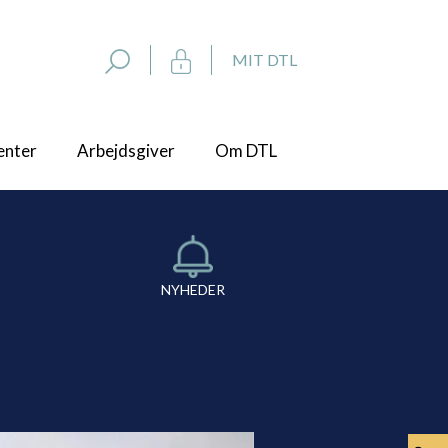
MIT DTL
enter
Arbejdsgiver
Om DTL
NYHEDER