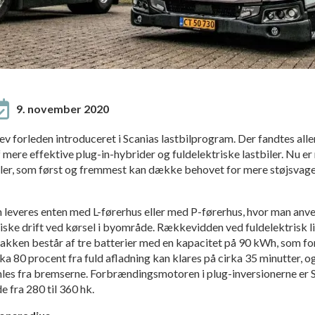
9. november 2020
lev forleden introduceret i Scanias lastbilprogram. Der fandtes all
mere effektive plug-in-hybrider og fuldelektriske lastbiler. Nu er m
iler, som først og fremmest kan dække behovet for mere støjsvage 
n leveres enten med L-førerhus eller med P-førerhus, hvor man an
iske drift ved kørsel i byområde. Rækkevidden ved fuldelektrisk l
akken består af tre batterier med en kapacitet på 90 kWh, som 
rka 80 procent fra fuld afladning kan klares på cirka 35 minutter, o
es fra bremserne. Forbrændingsmotoren i plug-inversionerne er Sc
 fra 280 til 360 hk.