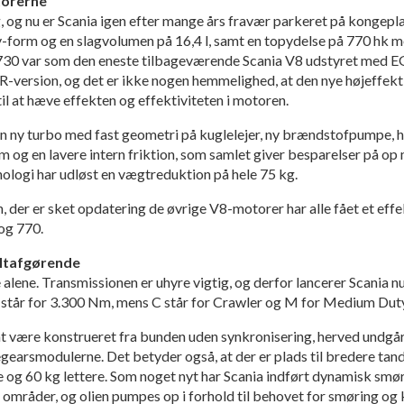
torerne
 og nu er Scania igen efter mange års fravær parkeret på kongep
 v-form og en slagvolumen på 16,4 l, samt en topydelse på 770 hk
730 var som den eneste tilbageværende Scania V8 udstyret med 
SCR-version, og det er ikke nogen hemmelighed, at den nye højeffe
il at hæve effekten og effektiviteten i motoren.
en ny turbo med fast geometri på kuglelejer, ny brændstofpumpe, h
 og en lavere intern friktion, som samlet giver besparelser på op
ologi har udløst en vægtreduktion på hele 75 kg.
n, der er sket opdatering de øvrige V8-motorer har alle fået et effe
 og 770.
altafgørende
lene. Transmissionen er uhyre vigtig, og derfor lancerer Scania n
står for 3.300 Nm, mens C står for Crawler og M for Medium Duty
være konstrueret fra bunden uden synkronisering, herved undgå
pegearsmodulerne. Det betyder også, at der er plads til bredere tan
 og 60 kg lettere. Som noget nyt har Scania indført dynamisk smør
 områder, og olien pumpes op i forhold til behovet for smøring og k