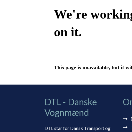
DTL - Danske
O
Vognmænd
DTL står for Dansk Transport og