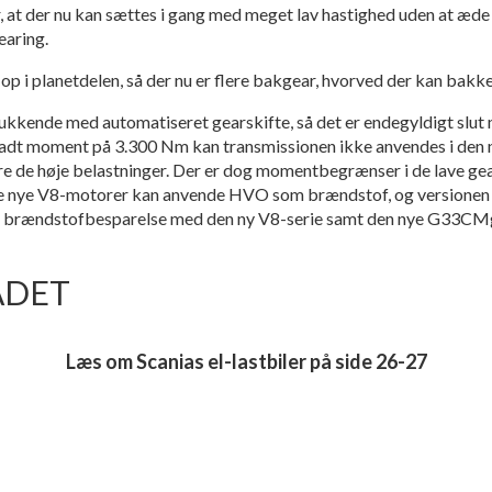
 at der nu kan sættes i gang med meget lav hastighed uden at æde 
earing.
 op i planetdelen, så der nu er flere bakgear, hvorved der kan bakk
ukkende med automatiseret gearskifte, så det er endegyldigt slut 
lladt moment på 3.300 Nm kan transmissionen ikke anvendes i den ny
de høje belastninger. Der er dog momentbegrænser i de lave gear
 de nye V8-motorer kan anvende HVO som brændstof, og versione
 brændstofbesparelse med den ny V8-serie samt den nye G33CM
ADET
Læs om Scanias el-lastbiler på side 26-27