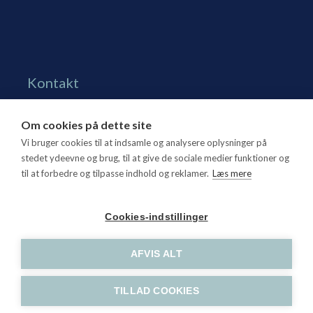
Kontakt
Grønningen 17, st.
Om cookies på dette site
1270 Kbh. K
Vi bruger cookies til at indsamle og analysere oplysninger på
Tlf. 70 15 95 00
stedet ydeevne og brug, til at give de sociale medier funktioner og
til at forbedre og tilpasse indhold og reklamer.
Læs mere
dtl@dtl.eu
Åbningstid: Mandag-torsdag kl. 8.30-15.30, fredag kl.
Cookies-indstillinger
8.30-14
CVR-nr. 21 25 16 07
AFVIS ALT
TILLAD COOKIES