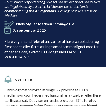
- Man bliver respekteret og ikke set ned på, det er det bedste ved
lærlingejobbet, siger Steffen Kristensen, der er den første
chaufførlærling hos Æ' Vognmand i Lemvig. Foto Niels Møller
Madsen.
Niels Møller Madsen
:
nmm@dtl.eu
7. september 2020
Flere vognmænd føler et ansvar for at have lærepladser, og
flere har en eller flere lærlinge ansat sammenlignet med for
et par år siden, skriver DTL-Magasinet DANSKE
VOGNMÆND.
NYHEDER
Flere vognmænd hyrer lærlinge. 27 procent af DTL’s
medlemsvirksomheder med lønsum har aktuelt en eller flere
lærlinge ansat. Det viser en rundspørge, som DTL foretog
lige op til sommerferien. Dermed er vognmændene blevet