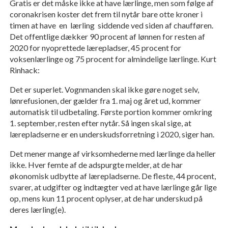
Gratis er det måske ikke at have lærlinge, men som følge af
coronakrisen koster det frem til nytår bare otte kroner i
timen at have en lærling siddende ved siden af chaufføren.
Det offentlige dækker 90 procent af lønnen for resten af
2020 for nyoprettede lærepladser, 45 procent for
voksenlærlinge og 75 procent for almindelige lærlinge. Kurt
Rinhack:
Det er superlet. Vognmanden skal ikke gøre noget selv,
lønrefusionen, der gælder fra 1. maj og året ud, kommer
automatisk til udbetaling. Første portion kommer omkring
1. september, resten efter nytår. Så ingen skal sige, at
lærepladserne er en underskudsforretning i 2020, siger han.
Det mener mange af virksomhederne med lærlinge da heller
ikke. Hver femte af de adspurgte melder, at de har
økonomisk udbytte af lærepladserne. De fleste, 44 procent,
svarer, at udgifter og indtægter ved at have lærlinge går lige
op, mens kun 11 procent oplyser, at de har underskud på
deres lærling(e).