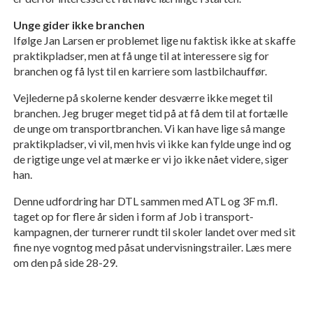
Unge gider ikke branchen
Ifølge Jan Larsen er problemet lige nu faktisk ikke at skaffe
praktikpladser, men at få unge til at interessere sig for
branchen og få lyst til en karriere som lastbilchauffør.
Vejlederne på skolerne kender desværre ikke meget til
branchen. Jeg bruger meget tid på at få dem til at fortælle
de unge om transportbranchen. Vi kan have lige så mange
praktikpladser, vi vil, men hvis vi ikke kan fylde unge ind og
de rigtige unge vel at mærke er vi jo ikke nået videre, siger
han.
Denne udfordring har DTL sammen med ATL og 3F m.fl.
taget op for flere år siden i form af Job i transport-
kampagnen, der turnerer rundt til skoler landet over med sit
fine nye vogntog med påsat undervisningstrailer. Læs mere
om den på side 28-29.