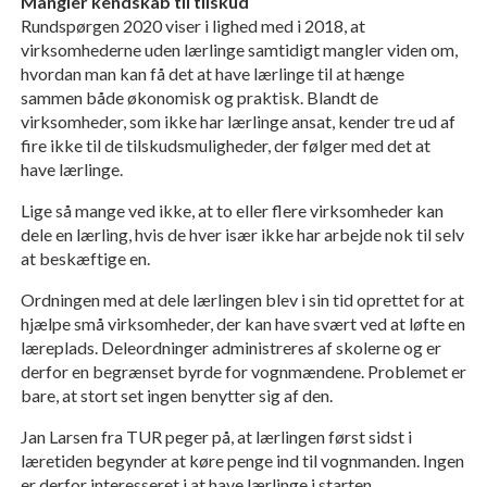
Mangler kendskab til tilskud
Rundspørgen 2020 viser i lighed med i 2018, at
virksomhederne uden lærlinge samtidigt mangler viden om,
hvordan man kan få det at have lærlinge til at hænge
sammen både økonomisk og praktisk. Blandt de
virksomheder, som ikke har lærlinge ansat, kender tre ud af
fire ikke til de tilskudsmuligheder, der følger med det at
have lærlinge.
Lige så mange ved ikke, at to eller flere virksomheder kan
dele en lærling, hvis de hver især ikke har arbejde nok til selv
at beskæftige en.
Ordningen med at dele lærlingen blev i sin tid oprettet for at
hjælpe små virksomheder, der kan have svært ved at løfte en
læreplads. Deleordninger administreres af skolerne og er
derfor en begrænset byrde for vognmændene. Problemet er
bare, at stort set ingen benytter sig af den.
Jan Larsen fra TUR peger på, at lærlingen først sidst i
læretiden begynder at køre penge ind til vognmanden. Ingen
er derfor interesseret i at have lærlinge i starten.