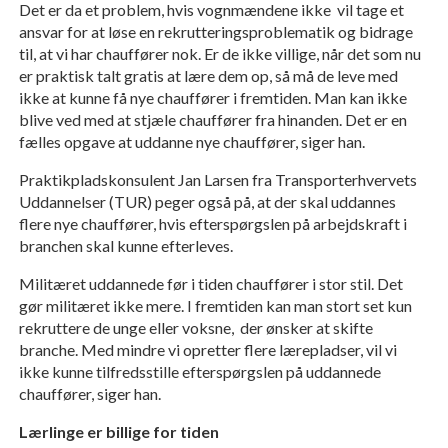
Det er da et problem, hvis vognmændene ikke vil tage et
ansvar for at løse en rekrutteringsproblematik og bidrage
til, at vi har chauffører nok. Er de ikke villige, når det som nu
er praktisk talt gratis at lære dem op, så må de leve med
ikke at kunne få nye chauffører i fremtiden. Man kan ikke
blive ved med at stjæle chauffører fra hinanden. Det er en
fælles opgave at uddanne nye chauffører, siger han.
Praktikpladskonsulent Jan Larsen fra Transporterhvervets
Uddannelser (TUR) peger også på, at der skal uddannes
flere nye chauffører, hvis efterspørgslen på arbejdskraft i
branchen skal kunne efterleves.
Militæret uddannede før i tiden chauffører i stor stil. Det
gør militæret ikke mere. I fremtiden kan man stort set kun
rekruttere de unge eller voksne, der ønsker at skifte
branche. Med mindre vi opretter flere lærepladser, vil vi
ikke kunne tilfredsstille efterspørgslen på uddannede
chauffører, siger han.
Lærlinge er billige for tiden