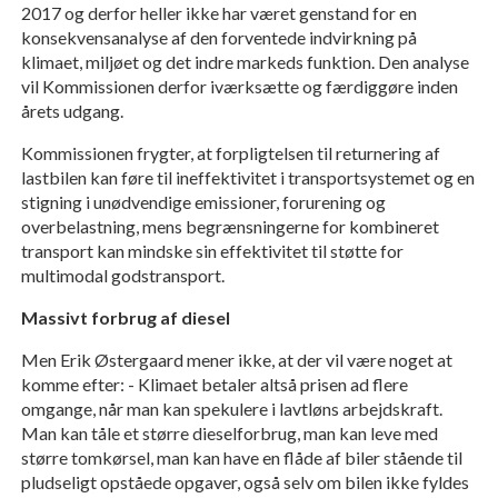
2017 og derfor heller ikke har været genstand for en
konsekvensanalyse af den forventede indvirkning på
klimaet, miljøet og det indre markeds funktion. Den analyse
vil Kommissionen derfor iværksætte og færdiggøre inden
årets udgang.
Kommissionen frygter, at forpligtelsen til returnering af
lastbilen kan føre til ineffektivitet i transportsystemet og en
stigning i unødvendige emissioner, forurening og
overbelastning, mens begrænsningerne for kombineret
transport kan mindske sin effektivitet til støtte for
multimodal godstransport.
Massivt forbrug af diesel
Men Erik Østergaard mener ikke, at der vil være noget at
komme efter: - Klimaet betaler altså prisen ad flere
omgange, når man kan spekulere i lavtløns arbejdskraft.
Man kan tåle et større dieselforbrug, man kan leve med
større tomkørsel, man kan have en flåde af biler stående til
pludseligt opståede opgaver, også selv om bilen ikke fyldes