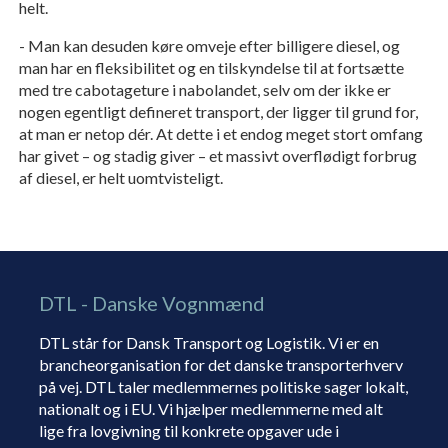
helt.
- Man kan desuden køre omveje efter billigere diesel, og
man har en fleksibilitet og en tilskyndelse til at fortsætte
med tre cabotageture i nabolandet, selv om der ikke er
nogen egentligt defineret transport, der ligger til grund for,
at man er netop dér. At dette i et endog meget stort omfang
har givet – og stadig giver – et massivt overflødigt forbrug
af diesel, er helt uomtvisteligt.
DTL - Danske Vognmænd
DTL står for Dansk Transport og Logistik. Vi er en
brancheorganisation for det danske transporterhverv
på vej. DTL taler medlemmernes politiske sager lokalt,
nationalt og i EU. Vi hjælper medlemmerne med alt
lige fra lovgivning til konkrete opgaver ude i