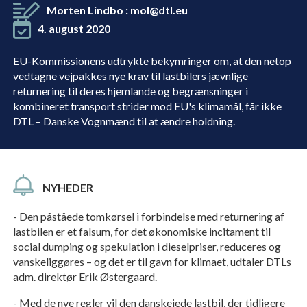
Morten Lindbo
:
mol@dtl.eu
4. august 2020
EU-Kommissionens udtrykte bekymringer om, at den netop
vedtagne vejpakkes nye krav til lastbilers jævnlige
returnering til deres hjemlande og begrænsninger i
kombineret transport strider mod EU's klimamål, får ikke
DTL – Danske Vognmænd til at ændre holdning.
NYHEDER
- Den påståede tomkørsel i forbindelse med returnering af
lastbilen er et falsum, for det økonomiske incitament til
social dumping og spekulation i dieselpriser, reduceres og
vanskeliggøres – og det er til gavn for klimaet, udtaler DTLs
adm. direktør Erik Østergaard.
- Med de nye regler vil den danskejede lastbil, der tidligere