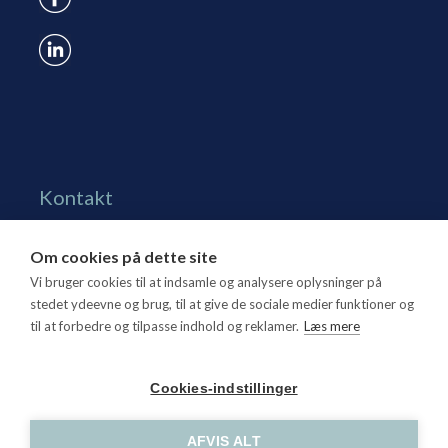
Kontakt
Grønningen 17, st.
Om cookies på dette site
1270 Kbh. K
Vi bruger cookies til at indsamle og analysere oplysninger på
Tlf. 70 15 95 00
stedet ydeevne og brug, til at give de sociale medier funktioner og
til at forbedre og tilpasse indhold og reklamer.
Læs mere
dtl@dtl.eu
Åbningstid: Mandag-torsdag kl. 8.30-15.30, fredag kl.
Cookies-indstillinger
8.30-14
CVR-nr. 21 25 16 07
AFVIS ALT