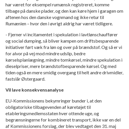
har været for eksempel rumænsk registreret, komme
tilbage på danske plader, og den kan køre hjem i garagen om
aftenen hos den danske vognmand og ikke retur til
Rumænien – hvor den i øvrigt aldrig har været tidligere.
- Fjerner vi incitamentet i spekulation i lavtlønschauffører
og social dumping, så bliver kampen om driftsbesparende
initiativer ført væk fra løn og over på brændstof. Og så er vi
for alvor på vej mod mindre udslip, bedre
kørselsplanlægning, mindre tomkørsel, mindre spekulation i
dieselpriser, mere brændstofbesparende kørsel. Og med
tiden også en mere smidig overgang til helt andre drivmidler,
fastslår Østergaard.
Vil lave konsekvensanalyse
EU-Kommissionens bekymringer bunder i, at den
obligatoriske tilbagevenden af køretøjet til
etableringsmedlemsstaten hver ottende uge, og
begrænsningerne for kombineret transport, ikke var en del
af Kommissionens forslag, der blev vedtaget den 31. maj