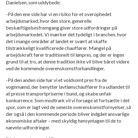
Danielsen, som uddybede:
-På den ene side har vi en risiko for et overophedet
arbejdsmarked, hvor den store, generelle
beskæftigelsesfremgang giver store udfordringer på
arbejdsmarkedet. Vi mærker det tydeligt i branchen, hvor
det i mange områder af landet er svært at skaffe
tilstrækkeligt kvalificerede chauffører. Mangel på
arbejdskraft fører traditionelt til lønpres, og der er ingen
grund til at tro, at denne tradition ikke vil blive båret videre
ved de kommende overenskomstforhandlinger.
-På den anden side har vi et voldsomt pres fra de
vognmænd, der benytter lavtlønschauffører fra udlandet til
at presse transportpriserne i bund, og skabe unfair
konkurrence. Som modtræk vil vi forsøge at fortsætte i det
spor, som er lagt ved de seneste overenskomstfornyelser, så
der også i den kommende periode bliver indgået ansvarlige
økonomiske aftaler – med skyldig hensyntagen til de to
nævnte udfordringer.