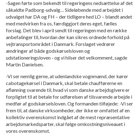
-Sagen førte som bekendt til regeringens nedsættelse af det
såkaldte Padborg-udvalg… Sideløbende med arbejdet i
udvalget har DA og FH – der tidligere hed LO – blandt andet
med medvirken fra os, færdiggjort deres eget, fælles
forslag. Det blev i april sendt til regeringen med en række
anbefalinger til, hvordan der kan sikres ordnede forhold på
vejtransportområdet i Danmark. Forslaget vedrører
ændringer af både godskørselsloven og
udstationeringsloven - og vi hilser det velkomment, sagde
Martin Danielsen.
-Vi ser nemlig gerne, at udenlandske vognmænd, der kører
cabotagekørsel i Danmark, skal betale chaufførerne en
aflønning svarende til, hvad vi som danske arbejdsgivere er
forpligtet til at betale for udførelsen af tilsvarende arbejde i
medfør af godskørselsloven. Og formanden tilføjede: -Vi ser
frem til, at danske virksomheder, der ikke er omfattet af en
kollektiv overenskomst indgået af de mest repræsentative
arbejdsmarkedsparter, skal følge omkostningsniveauet i
vores overenskomst.