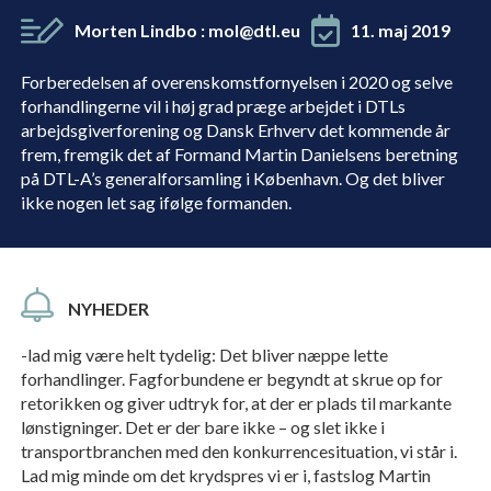
Morten Lindbo
:
mol@dtl.eu
11. maj 2019
Forberedelsen af overenskomstfornyelsen i 2020 og selve
forhandlingerne vil i høj grad præge arbejdet i DTLs
arbejdsgiverforening og Dansk Erhverv det kommende år
frem, fremgik det af Formand Martin Danielsens beretning
på DTL-A’s generalforsamling i København. Og det bliver
ikke nogen let sag ifølge formanden.
NYHEDER
-lad mig være helt tydelig: Det bliver næppe lette
forhandlinger. Fagforbundene er begyndt at skrue op for
retorikken og giver udtryk for, at der er plads til markante
lønstigninger. Det er der bare ikke – og slet ikke i
transportbranchen med den konkurrencesituation, vi står i.
Lad mig minde om det krydspres vi er i, fastslog Martin