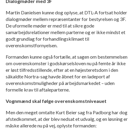
Dialogmøder med 3F
Martin Danielsen kunne dog oplyse, at DTL-A fortsat holder
dialogmøder mellem repræsentanter for bestyrelsen og 3F.
De uformelle møder er med til at sikre gode
samarbejdsrelationer mellem parterne og er ikke mindst et
godt grundlag for forhandlingsklimaet til
overenskomstfornyelsen.
Formanden kunne også fortælle, at sagen om bestemmelsen
om overenskomster i godskørselsloven nu på femte år ikke
er løst tilfredsstillende, efter at en højesteretsdom i den
såkaldte Nortra-sag havde åbnet for en ladeport af
overenskomstmuligheder på arbejdsmarkedet – uden
formelle krav til aftaleparterne.
Vognmænd skal følge overenskomstniveauet
Men den meget omtalte Kurt Beier sag fra Padborg har dog
afstedkommet, at der blev nedsat et udvalg, og en løsning er
måske allerede nu på vej, oplyste formanden: