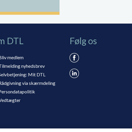
m DTL
Følg os
Bliv medlem
Tilmelding nyhedsbrev
Selvbetjening: Mit DTL
Rådgivning via skærmdeling
Persondatapolitik
Vedtægter