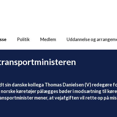
sse
Politik
Medlem
Uddannelse og arrangem
ransportministeren
dt sin danske kollega Thomas Danielsen (V) redegøre f
norske køretøjer pålægges bøder i modsætning til køre
nsportminister mener, at vejafgiften vil rette op på mi