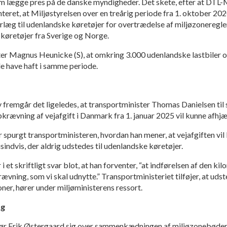
dem lægge pres på de danske myndigheder. Det skete, efter at D
 at Miljøstyrelsen over en treårig periode fra 1. oktober 2020
læg til udenlandske køretøjer for overtrædelse af miljøzoneregle
l køretøjer fra Sverige og Norge.
ter Magnus Heunicke (S), at omkring 3.000 udenlandske lastbiler o
e have haft i samme periode.
s
 fremgår det ligeledes, at transportminister Thomas Danielsen til 
krævning af vejafgift i Danmark fra 1. januar 2025 vil kunne afhj
 transportministeren, hvordan han mener, at vejafgiften vil k
indvis, der aldrig udstedes til udenlandske køretøjer.
 et skriftligt svar blot, at han forventer, “at indførelsen af den ki
vning, som vi skal udnytte.” Transportministeriet tilføjer, at udsted
zoner, hører under miljøministerens ressort.
ng
ør Erik Østergaard sig over sammenkædningen af miljøzonebøder 