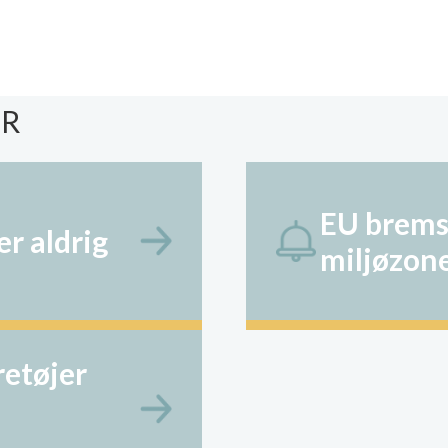
ER
EU brems
r aldrig
miljøzon
etøjer