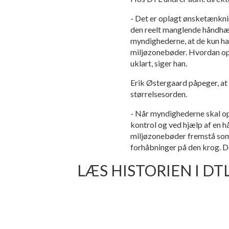
- Det er oplagt ønsketænknin
den reelt manglende håndhæve
myndighederne, at de kun har
miljøzonebøder. Hvordan opk
uklart, siger han.
Erik Østergaard påpeger, at
størrelsesorden.
- Når myndighederne skal opk
kontrol og ved hjælp af en 
miljøzonebøder fremstå som 
forhåbninger på den krog. 
LÆS HISTORIEN I D