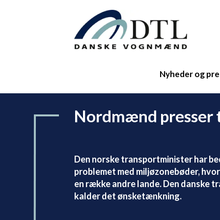
Nyheder og pre
Nordmænd presser t
Den norske transportminister har be
problemet med miljøzonebøder, hvor 
en række andre lande. Den danske tra
kalder det ønsketænkning.