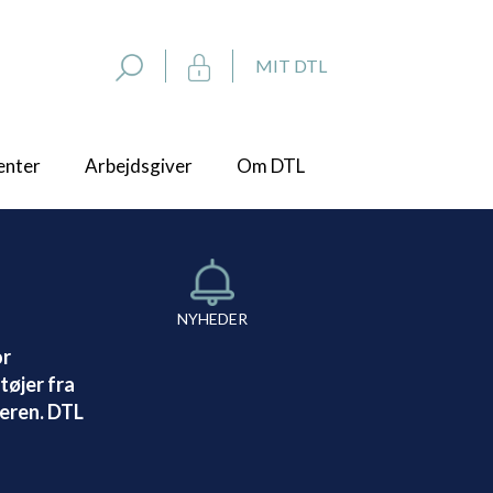
MIT DTL
enter
Arbejdsgiver
Om DTL
NYHEDER
or
tøjer fra
seren. DTL