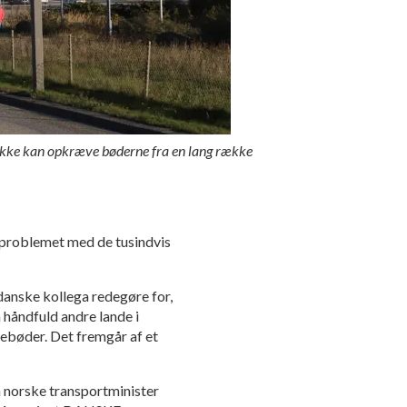
 ikke kan opkræve bøderne fra en lang række
e problemet med de tusindvis
 danske kollega redegøre for,
håndfuld andre lande i
nebøder. Det fremgår af et
n norske transportminister