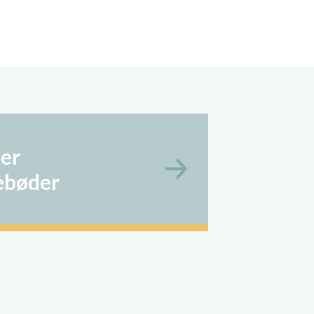
er
ebøder