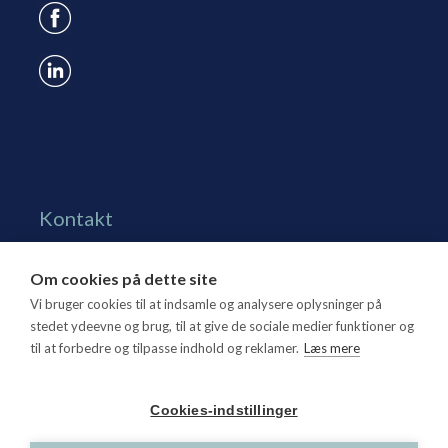
Kontakt
Grønningen 17, st.
Om cookies på dette site
1270 Kbh. K
Vi bruger cookies til at indsamle og analysere oplysninger på
Tlf. 70 15 95 00
stedet ydeevne og brug, til at give de sociale medier funktioner og
til at forbedre og tilpasse indhold og reklamer.
Læs mere
dtl@dtl.eu
Åbningstid: Mandag-torsdag kl. 8.30-15.30, fredag kl.
Cookies-indstillinger
8.30-14