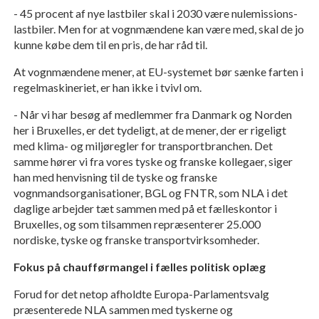
- 45 procent af nye lastbiler skal i 2030 være nulemissions-
lastbiler. Men for at vognmændene kan være med, skal de jo
kunne købe dem til en pris, de har råd til.
At vognmændene mener, at EU-systemet bør sænke farten i
regelmaskineriet, er han ikke i tvivl om.
- Når vi har besøg af medlemmer fra Danmark og Norden
her i Bruxelles, er det tydeligt, at de mener, der er rigeligt
med klima- og miljøregler for transportbranchen. Det
samme hører vi fra vores tyske og franske kollegaer, siger
han med henvisning til de tyske og franske
vognmandsorganisationer, BGL og FNTR, som NLA i det
daglige arbejder tæt sammen med på et fælleskontor i
Bruxelles, og som tilsammen repræsenterer 25.000
nordiske, tyske og franske transportvirksomheder.
Fokus på chaufførmangel i fælles politisk oplæg
Forud for det netop afholdte Europa-Parlamentsvalg
præsenterede NLA sammen med tyskerne og