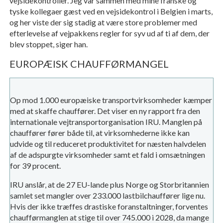
vejsidekontroller. Jeg var sammen med mine franske og
tyske kollegaer gæst ved en vejsidekontrol i Belgien i marts,
og her viste der sig stadig at være store problemer med
efterlevelse af vejpakkens regler for syv ud af ti af dem, der
blev stoppet, siger han.
EUROPÆISK CHAUFFØRMANGEL
Op mod 1.000 europæiske transportvirksomheder kæmper
med at skaffe chauffører. Det viser en ny rapport fra den
internationale vejtransportorganisation IRU. Manglen på
chauffører fører både til, at virksomhederne ikke kan
udvide og til reduceret produktivitet for næsten halvdelen
af de adspurgte virksomheder samt et fald i omsætningen
for 39 procent.
IRU anslår, at de 27 EU-lande plus Norge og Storbritannien
samlet set mangler over 233.000 lastbilchauffører lige nu.
Hvis der ikke træffes drastiske foranstaltninger, forventes
chaufførmanglen at stige til over 745.000 i 2028, da mange