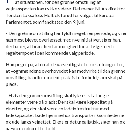
af situationen, før den grønne omstilling af
vejtransporten kan rykke videre. Det mener NLA’s direktør
Torsten Laksafoss Holbek forud for valget til Europa-
Parlamentet, som fandt sted den 9. juni.
- Den grønne omstilling har fyldt meget i en periode, og vi er
nærmest blevet overlæsset med nye initiativer, siger han,
der håber, at branchen får mulighed for at følge med i
regeltempoet i den kommende valgperiode.
Han peger på, at én af de væsentligste forudsætninger for,
at vognmændene overhovedet kan medvirke til den grønne
omstilling, handler om rent praktiske forhold, som skal på
plads.
- Hvis den grønne omstilling skal lykkes, skal nogle
elementer være på plads: Der skal være kapacitet på
elnettet, og der skal være en ladeinfrastruktur med
ladekapacitet både hjemme hos transportvirksomhederne
og ude langs vejnettet. Ellers er det urealistisk, siger han og
nævner endnu et forhold.