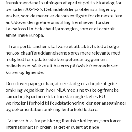
franskmændene i slutningen af april et politisk katalog for
perioden 2024-29. Det indeholder problemstillinger og
ønsker, som de mener, er de væsentligste for de næste fem
år. Udover den grønne omstilling fremhæver Torsten
Laksafoss Holbek chaufførmanglen, som er et centralt
emne i hele Europa.
- Transportbranchen skal være et attraktivt sted at søge
hen, og chaufføruddannelserne gøres mere relevante med
mulighed for opdaterede kompetencer og gennem
onlinekurser, så ikke alt baseres på fysisk fremmøde ved
kurser og lignende.
Derudover påpeger han, at der stadig er arbejde at gøre
omkring vejpakken, hvor NLA med sine tyske og franske
samarbejdspartnere bl.a. foreslår nogle fælles EU-
værktøjer i forhold til fx udstationering, der gør ansøgninger
og dokumentation omkring lønforhold lettere.
- Vi hører bl.a. fra polske og litauiske kollegaer, som kører
internationalt i Norden, at det er svært at finde