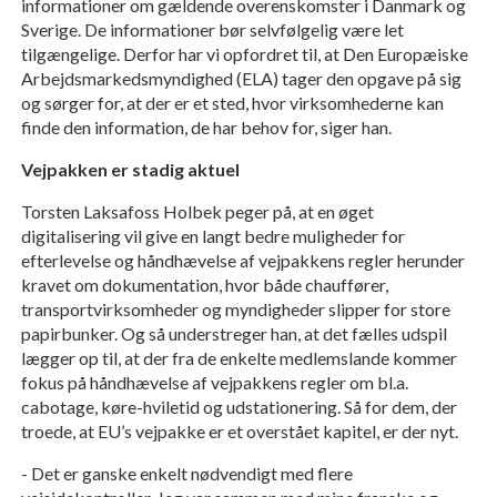
informationer om gældende overenskomster i Danmark og
Sverige. De informationer bør selvfølgelig være let
tilgængelige. Derfor har vi opfordret til, at Den Europæiske
Arbejdsmarkedsmyndighed (ELA) tager den opgave på sig
og sørger for, at der er et sted, hvor virksomhederne kan
finde den information, de har behov for, siger han.
Vejpakken er stadig aktuel
Torsten Laksafoss Holbek peger på, at en øget
digitalisering vil give en langt bedre muligheder for
efterlevelse og håndhævelse af vejpakkens regler herunder
kravet om dokumentation, hvor både chauffører,
transportvirksomheder og myndigheder slipper for store
papirbunker. Og så understreger han, at det fælles udspil
lægger op til, at der fra de enkelte medlemslande kommer
fokus på håndhævelse af vejpakkens regler om bl.a.
cabotage, køre-hviletid og udstationering. Så for dem, der
troede, at EU’s vejpakke er et overstået kapitel, er der nyt.
- Det er ganske enkelt nødvendigt med flere