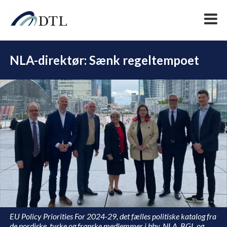
NLA-direktør: Sænk regeltempoet
DEL
EU Policy Priorities For 2024-29, det fælles politiske katalog fra
de nordiske, tyske og franske medlemmer i hhv. NLA, BGL og