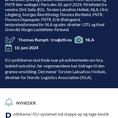
FNTR blev vedtaget i Paris den 30. april 2024. På billedet fra
venstre: Dirk Saile, BGL, Torsten Laksafoss Holbek, NLA, Ulric
Långberg, Sveriges Åkeriföretag, Florence Berthelot, FNTR,
Florence Dupasquier, FNTR, Erik Østergaard,
bestyrelsesformand for NLA og adm. direktør i DTL og Knut
Gravråd, Norges Lastebileier-Forbund.
Thomas Rumph
:
tru@dtl.eu
NLA
10. juni 2024
EU-politikerne skal finde svar på usikkerheden om bl.a.
ladeinfrastruktur, før vognmændene kan bidrage til den
grønne omstilling. Det mener Torsten Laksafoss Holbek,
direktør for Nordic Logistics Association (NLA).
NYHEDER
P
olitikerne i EU-systemet må stoppe op og tage bestik