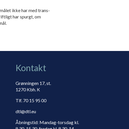
smålet ikke har med trans­
iftligt har spurgt, om
mål.
Kontakt
Grønningen 17, st.
1270 Kbh. K
Tlf. 70 15 95 00
dtl@dtl.eu
Åbningstid: Mandag-torsdag kl.
8.30-15.30, fredag kl. 8.30-14