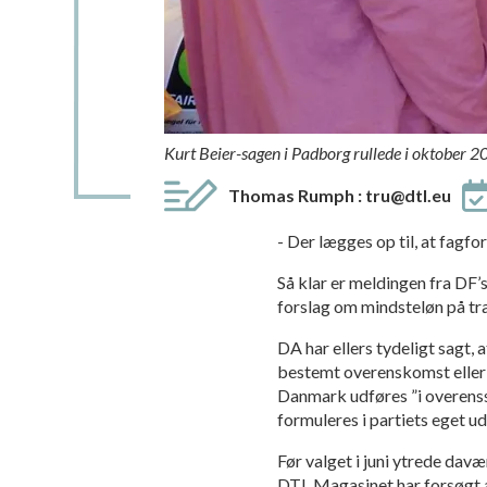
Kurt Beier-sagen i Padborg rullede i oktober 2
Thomas Rumph
:
tru@dtl.eu
- Der lægges op til, at fagfo
Så klar er meldingen fra DF’
for­slag om mindsteløn på tr
DA har ellers tydeligt sagt,
bestemt overenskomst eller 
Danmark udføres ”i overens
formuleres i partiets eget ud
Før valget i juni ytrede da
DTL Magasinet har forsøgt a