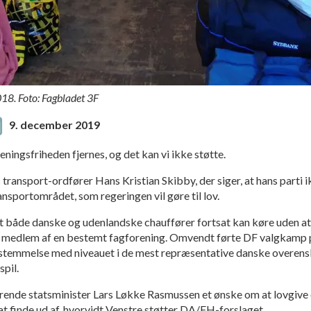
018. Foto: Fagbladet 3F
9. december 2019
reningsfriheden fjernes, og det kan vi ikke støtte.
s transport-ordfører Hans Kristian Skibby, der siger, at hans parti
ansportområdet, som regeringen vil gøre til lov.
 at både danske og udenlandske chauffører fortsat kan køre uden a
medlem af en bestemt fagforening. Omvendt førte DF valgkamp på,
stemmelse med niveauet i de mest repræsentative danske overensk
spil.
værende stats­minister Lars Løkke Rasmussen et ønske om at lovgiv
t finde ud af, hvorvidt Venstre støtter DA/FH-forslaget.