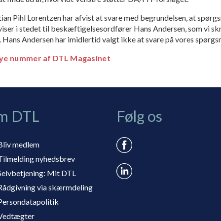
an Pihl Lorentzen har afvist at svare med begrun­delsen, at spørg
viser i stedet til beskæftigelsesordfører Hans Andersen, som vi skr
t. Hans Andersen har imidlertid valgt ikke at svare på vores spørgs
 nye nummer af DTL Magasinet
m DTL
Følg os
Bliv medlem
Tilmelding nyhedsbrev
Selvbetjening: Mit DTL
Rådgivning via skærmdeling
Persondatapolitik
Vedtægter