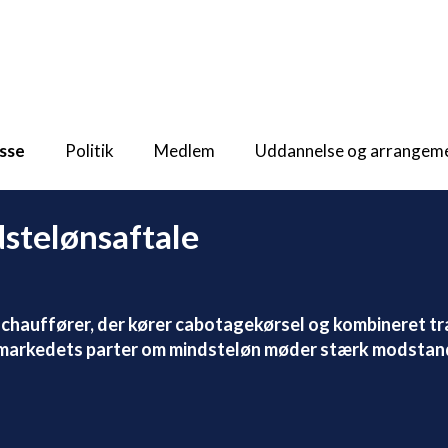
sse
Politik
Medlem
Uddannelse og arrangem
stelønsaftale
l chauffører, der kører cabotagekørsel og kombineret tr
smarkedets parter om mindsteløn møder stærk modstand