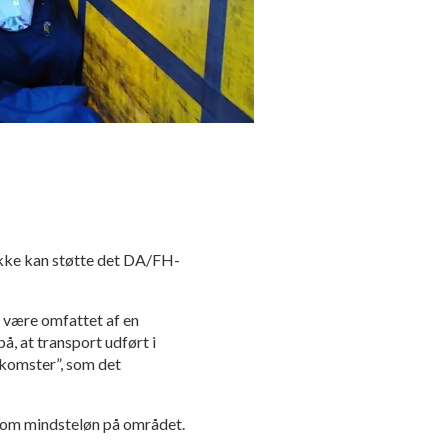
 ikke kan støtte det DA/FH-
t være omfattet af en
 at transport udført i
om­ster”, som det
e om mindsteløn på området.