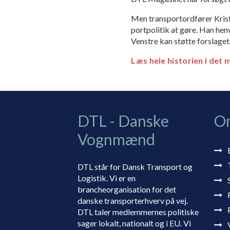
Men transportordfører Kristi
portpolitik at gøre. Han hen
Venstre kan støt­te forslage
Læs hele historien i det
DTL - Danske
O
Vognmænd
DTL står for Dansk Transport og
Logistik. Vi er en
brancheorganisation for det
danske transporterhverv på vej.
DTL taler medlemmernes politiske
sager lokalt, nationalt og i EU. Vi