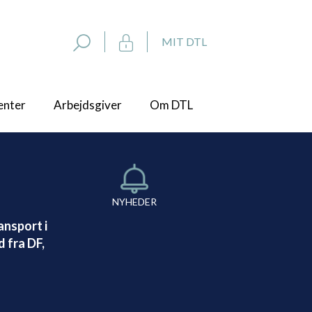
MIT DTL
enter
Arbejdsgiver
Om DTL
NYHEDER
ansport i
 fra DF,