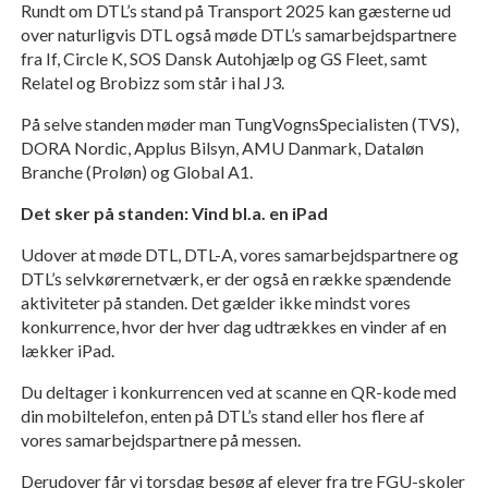
Rundt om DTL’s stand på Transport 2025 kan gæsterne ud
over naturligvis DTL også møde DTL’s samarbejdspartnere
fra If, Circle K, SOS Dansk Autohjælp og GS Fleet, samt
Relatel og Brobizz som står i hal J3.
På selve standen møder man TungVognsSpecialisten (TVS),
DORA Nordic, Applus Bilsyn, AMU Danmark, Dataløn
Branche (Proløn) og Global A1.
Det sker på standen: Vind bl.a. en iPad
Udover at møde DTL, DTL-A, vores samarbejdspartnere og
DTL’s selvkørernetværk, er der også en række spændende
aktiviteter på standen. Det gælder ikke mindst vores
konkurrence, hvor der hver dag udtrækkes en vinder af en
lækker iPad.
Du deltager i konkurrencen ved at scanne en QR-kode med
din mobiltelefon, enten på DTL’s stand eller hos flere af
vores samarbejdspartnere på messen.
Derudover får vi torsdag besøg af elever fra tre FGU-skoler