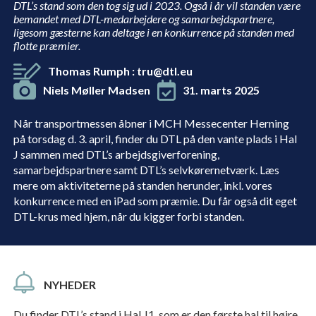
DTL’s stand som den tog sig ud i 2023. Også i år vil standen være
bemandet med DTL-medarbejdere og samarbejdspartnere,
ligesom gæsterne kan deltage i en konkurrence på standen med
flotte præmier.
Thomas Rumph
:
tru@dtl.eu
Niels Møller Madsen
31. marts 2025
Når transportmessen åbner i MCH Messecenter Herning
på torsdag d. 3. april, finder du DTL på den vante plads i Hal
J sammen med DTL’s arbejdsgiverforening,
samarbejdspartnere samt DTL’s selvkørernetværk. Læs
mere om aktiviteterne på standen herunder, inkl. vores
konkurrence med en iPad som præmie. Du får også dit eget
DTL-krus med hjem, når du kigger forbi standen.
NYHEDER
Du finder DTL’s stand i Hal J1, som er den første hal til højre