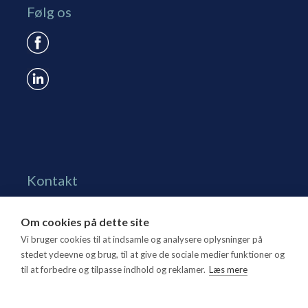
Følg os
Kontakt
Grønningen 17, st.
Om cookies på dette site
1270 Kbh. K
Vi bruger cookies til at indsamle og analysere oplysninger på
Tlf. 70 15 95 00
stedet ydeevne og brug, til at give de sociale medier funktioner og
til at forbedre og tilpasse indhold og reklamer.
Læs mere
dtl@dtl.eu
Åbningstid: Mandag-torsdag kl. 8.30-15.30, fredag kl.