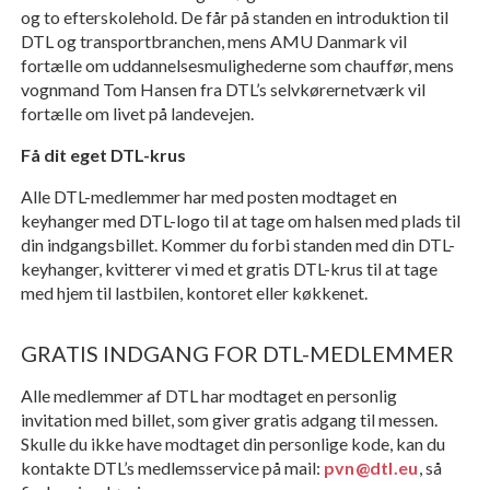
og to efterskolehold. De får på standen en introduktion til
DTL og transportbranchen, mens AMU Danmark vil
fortælle om uddannelsesmulighederne som chauffør, mens
vognmand Tom Hansen fra DTL’s selvkørernetværk vil
fortælle om livet på landevejen.
Få dit eget DTL-krus
Alle DTL-medlemmer har med posten modtaget en
keyhanger med DTL-logo til at tage om halsen med plads til
din indgangsbillet. Kommer du forbi standen med din DTL-
keyhanger, kvitterer vi med et gratis DTL-krus til at tage
med hjem til lastbilen, kontoret eller køkkenet.
GRATIS INDGANG FOR DTL-MEDLEMMER
Alle medlemmer af DTL har modtaget en personlig
invitation med billet, som giver gratis adgang til messen.
Skulle du ikke have modtaget din personlige kode, kan du
kontakte DTL’s medlemsservice på mail:
pvn@dtl.eu
, så