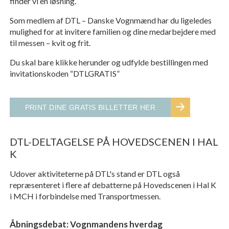
finder vi en løsning.
Som medlem af DTL – Danske Vognmænd har du ligeledes
mulighed for at invitere familien og dine medarbejdere med
til messen – kvit og frit.
Du skal bare klikke herunder og udfylde bestillingen med
invitationskoden “DTLGRATIS”
PRINT DINE GRATIS BILLETTER HER
DTL-DELTAGELSE PÅ HOVEDSCENEN I HAL
K
Udover aktiviteterne på DTL's stand er DTL også
repræsenteret i flere af debatterne på Hovedscenen i Hal K
i MCH i forbindelse med Transportmessen.
Åbningsdebat: Vognmandens hverdag