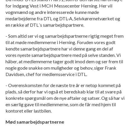
for Indgang Vest i MCH Messecenter Herning. Her vil
vognmænd og andre interesserede kunne møde
medarbejderne fra DTL og DTL-A, Selvkørernetværket og
en række af DTL´s samarbejdspartnere.
- Som altid ser vi og samarbejdspartnerne rigtig meget frem
til at møde medlemmerne i Herning. Foruden vores godt
kendte samarbejdspartnere har vi denne gang en del af
vores nyeste samarbejdspartnere med på selve standen. Vi
håber, at medlemmerne tager godt imod dem og ser frem til
nogle gode snakke om muligheder og behov, siger Frank
Davidsen, chef for medlemsservice i DTL.
- Overenskomsten for de næste tre år er netop kommet på
plads, så derfor har vi også et beredskab klar til at svare på
konkrete spørgsmål om de nye aftaler og satser
. Og så har vi
en særlig gave til medlemmerne, som de får med hjem til
kontoret eller lastbilen.
Mød samarbejdspartnerne