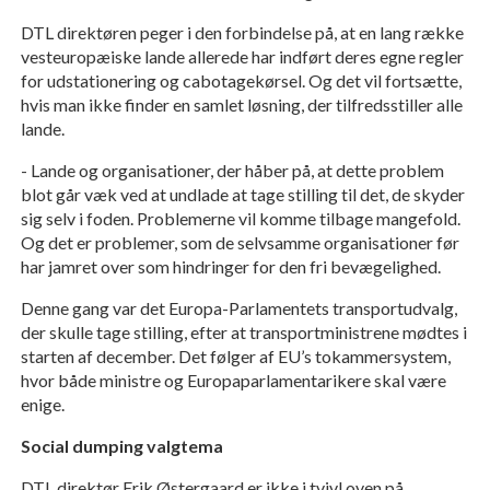
DTL direktøren peger i den forbindelse på, at en lang række
vesteuropæiske lande allerede har indført deres egne regler
for udstationering og cabotagekørsel. Og det vil fortsætte,
hvis man ikke finder en samlet løsning, der tilfredsstiller alle
lande.
- Lande og organisationer, der håber på, at dette problem
blot går væk ved at undlade at tage stilling til det, de skyder
sig selv i foden. Problemerne vil komme tilbage mangefold.
Og det er problemer, som de selvsamme organisationer før
har jamret over som hindringer for den fri bevægelighed.
Denne gang var det Europa-Parlamentets transportudvalg,
der skulle tage stilling, efter at transportministrene mødtes i
starten af december. Det følger af EU’s tokammersystem,
hvor både ministre og Europaparlamentarikere skal være
enige.
Social dumping valgtema
DTL direktør Erik Østergaard er ikke i tvivl oven på