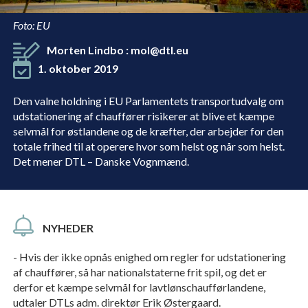
Foto: EU
Morten Lindbo
:
mol@dtl.eu
1. oktober 2019
Den valne holdning i EU Parlamentets transportudvalg om
udstationering af chauffører risikerer at blive et kæmpe
selvmål for østlandene og de kræfter, der arbejder for den
totale frihed til at operere hvor som helst og når som helst.
Det mener DTL – Danske Vognmænd.
NYHEDER
- Hvis der ikke opnås enighed om regler for udstationering
af chauffører, så har nationalstaterne frit spil, og det er
derfor et kæmpe selvmål for lavtlønschaufførlandene,
udtaler DTLs adm. direktør Erik Østergaard.