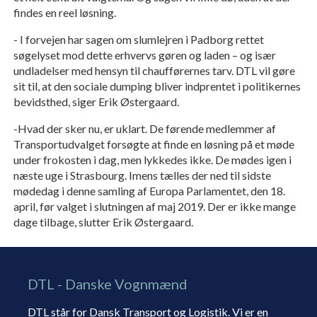
findes en reel løsning.
- I forvejen har sagen om slumlejren i Padborg rettet
søgelyset mod dette erhvervs gøren og laden – og især
undladelser med hensyn til chaufførernes tarv. DTL vil gøre
sit til, at den sociale dumping bliver indprentet i politikernes
bevidsthed, siger Erik Østergaard.
-Hvad der sker nu, er uklart. De førende medlemmer af
Transportudvalget forsøgte at finde en løsning på et møde
under frokosten i dag, men lykkedes ikke. De mødes igen i
næste uge i Strasbourg. Imens tælles der ned til sidste
mødedag i denne samling af Europa Parlamentet, den 18.
april, før valget i slutningen af maj 2019. Der er ikke mange
dage tilbage, slutter Erik Østergaard.
DTL - Danske Vognmænd
DTL står for Dansk Transport og Logistik. Vi er en