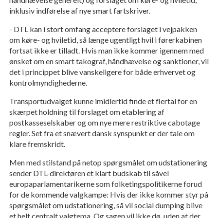
inklusiv indførelse af nye smart fartskriver.
- DTL kan i stort omfang acceptere forslaget i vejpakken
om køre- og hviletid, så længe ugentligt hvil i førerkabinen
fortsat ikke er tilladt. Hvis man ikke kommer igennem med
ønsket om en smart takograf, håndhævelse og sanktioner, vil
det i princippet blive vanskeligere for både erhvervet og
kontrolmyndighederne.
Transportudvalget kunne imidlertid finde et flertal for en
skærpet holdning til forslaget om etablering af
postkasseselskaber og om nye mere restriktive cabotage
regler. Set fra et snævert dansk synspunkt er der tale om
klare fremskridt.
Men med stilstand på netop spørgsmålet om udstationering
sender DTL-direktøren et klart budskab til såvel
europaparlamentarikerne som folketingspolitikerne forud
for de kommende valgkampe: Hvis der ikke kommer styr på
spørgsmålet om udstationering, så vil social dumping blive
et helt centralt valgtema. Og sagen vil ikke dø, uden at der