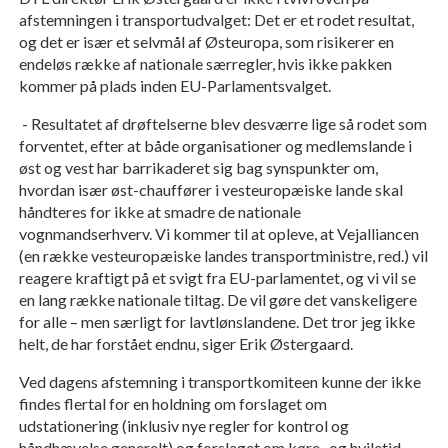
afstemningen i transportudvalget: Det er et rodet resultat,
og det er især et selvmål af Østeuropa, som risikerer en
endeløs række af nationale særregler, hvis ikke pakken
kommer på plads inden EU-Parlamentsvalget.
- Resultatet af drøftelserne blev desværre lige så rodet som
forventet, efter at både organisationer og medlemslande i
øst og vest har barrikaderet sig bag synspunkter om,
hvordan især øst-chauffører i vesteuropæiske lande skal
håndteres for ikke at smadre de nationale
vognmandserhverv. Vi kommer til at opleve, at Vejalliancen
(en række vesteuropæiske landes transportministre, red.) vil
reagere kraftigt på et svigt fra EU-parlamentet, og vi vil se
en lang række nationale tiltag. De vil gøre det vanskeligere
for alle – men særligt for lavtlønslandene. Det tror jeg ikke
helt, de har forstået endnu, siger Erik Østergaard.
Ved dagens afstemning i transportkomiteen kunne der ikke
findes flertal for en holdning om forslaget om
udstationering (inklusiv nye regler for kontrol og
håndhævelse generelt) og forslaget om køre- og hviletid,