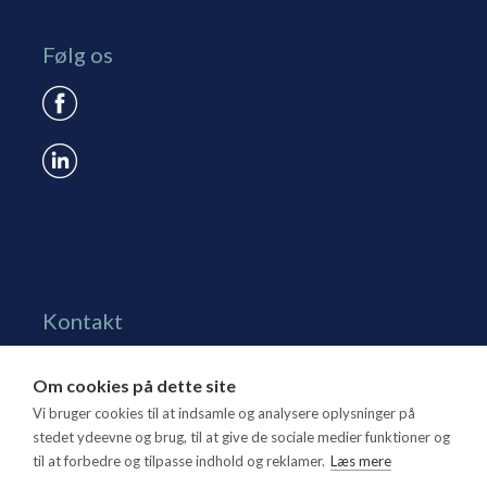
Følg os
Kontakt
Grønningen 17, st.
Om cookies på dette site
1270 Kbh. K
Vi bruger cookies til at indsamle og analysere oplysninger på
Tlf. 70 15 95 00
stedet ydeevne og brug, til at give de sociale medier funktioner og
til at forbedre og tilpasse indhold og reklamer.
Læs mere
dtl@dtl.eu