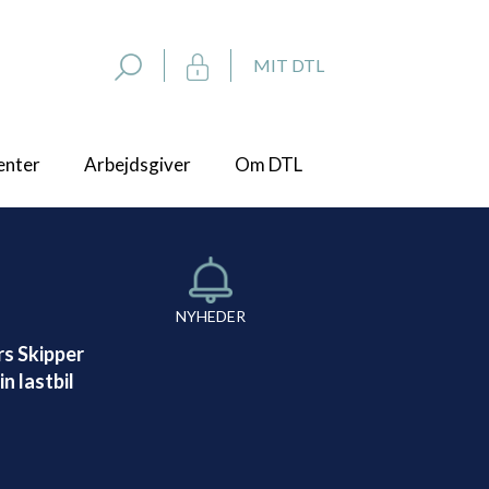
MIT DTL
enter
Arbejdsgiver
Om DTL
NYHEDER
rs Skipper
n lastbil