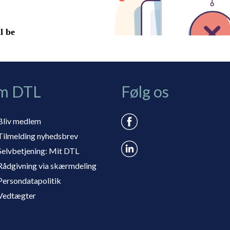
m DTL
Følg os
Bliv medlem
Tilmelding nyhedsbrev
Selvbetjening: Mit DTL
Rådgivning via skærmdeling
Persondatapolitik
Vedtægter