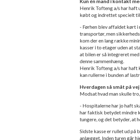
Kun én mand i kontakt me
Henrik Tofteng a/s har haft 
købt og indrettet specielt t
- Førhen blev affaldet kørt 
transportør, men sikkerhed
kom der en lang række minim
kasser i to etager uden at st
at bilen er så integreret m
denne sammenhæng.
Henrik Tofteng a/s har haft 
kan rullerne i bunden af las
Hverdagen så småt på vej 
Modsat hvad man skulle tro,
- Hospitalerne har jo haft sk
har faktisk betydet mindre k
tungere, og det betyder, at 
Sidste kasse er rullet ud på
anlægget. Inden turen går hj