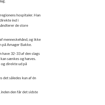
dag.
gionens hospitaler. Han
direkte ind i
håndterer de store
gt af menneskehånd, og ikke
sen på Amager Bakke.
an have 32-33 af den slags
er kan sænkes og hæves.
e og direkte ud på
s det således kun af én
 inden den får det sidste