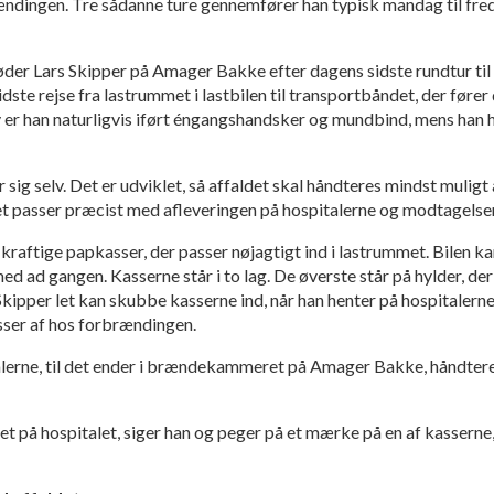
rændingen. Tre sådanne ture gennemfører han typisk mandag til fre
s Skipper på Amager Bakke efter dagens sidste rundtur til re
idste rejse fra lastrummet i lastbilen til transportbåndet, der fører 
er han naturligvis iført éngangshandsker og mundbind, mens han 
r sig selv. Det er udviklet, så affaldet skal håndteres mindst muli
 det passer præcist med afleveringen på hospitalerne og modtagel
g kraftige papkasser, der passer nøjagtigt ind i lastrummet. Bilen k
ed ad gangen. Kasserne står i to lag. De øverste står på hylder, d
 Skipper let kan skubbe kasserne ind, når han henter på hospitalern
sser af hos forbrændingen.
talerne, til det ender i brændekammeret på Amager Bakke, håndtere
et på hospitalet, siger han og peger på et mærke på en af kasserne,