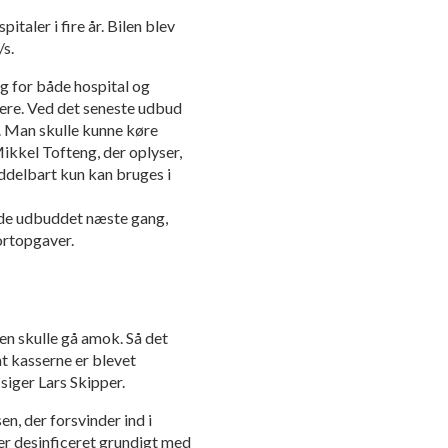
taler i fire år. Bilen blev
/s.
ng for både hospital og
ere. Ved det seneste udbud
. Man skulle kunne køre
Mikkel Tofteng, der oplyser,
ddelbart kun kan bruges i
inde udbuddet næste gang,
ortopgaver.
ien skulle gå amok. Så det
at kasserne er blevet
siger Lars Skipper.
n, der forsvinder ind i
ver desinficeret grundigt med