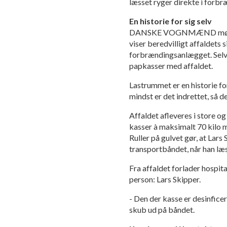
læsset ryger direkte i forb
En historie for sig selv
DANSKE VOGNMÆND møder Lar
viser beredvilligt affaldets s
forbrændingsanlægget. Selv 
papkasser med affaldet.
Lastrummet er en historie fo
mindst er det indrettet, så
Affaldet afleveres i store o
kasser à maksimalt 70 kilo m
Ruller på gulvet gør, at Lars
transportbåndet, når han læ
Fra affaldet forlader hospi
person: Lars Skipper.
- Den der kasse er desinficer
skub ud på båndet.