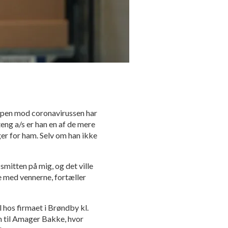
ampen mod coronavirussen har
ng a/s er han en af de mere
r for ham. Selv om han ikke
smitten på mig, og det ville
lle med vennerne, fortæller
 hos firmaet i Brøndby kl.
en til Amager Bakke, hvor