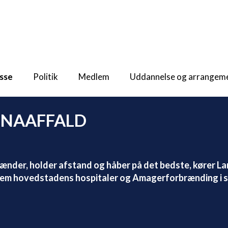
sse
Politik
Medlem
Uddannelse og arrangem
ONAAFFALD
ænder, holder afstand og håber på det bedste, kører La
llem hovedstadens hospitaler og Amagerforbrænding i si