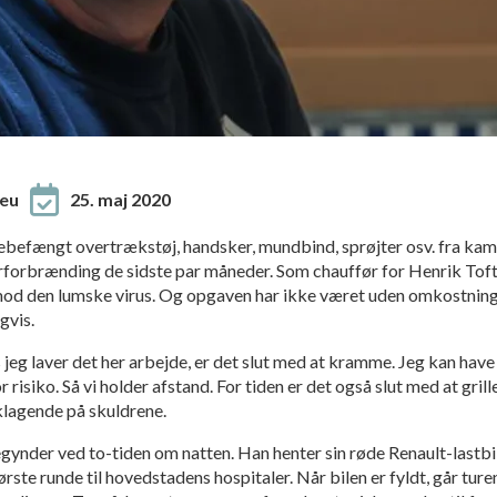
eu
25. maj 2020
tebefængt overtrækstøj, handsker, mundbind, sprøjter osv. fra k
forbrænding de sidste par måneder. Som chauffør for Henrik Tofte
od den lumske virus. Og opgaven har ikke været uden omkostninge
gvis.
jeg laver det her arbejde, er det slut med at kramme. Jeg kan have 
r risiko. Så vi holder afstand. For tiden er det også slut med at gri
klagende på skuldrene.
ynder ved to-tiden om natten. Han henter sin røde Renault-lastbil
ørste runde til hovedstadens hospitaler. Når bilen er fyldt, går tur