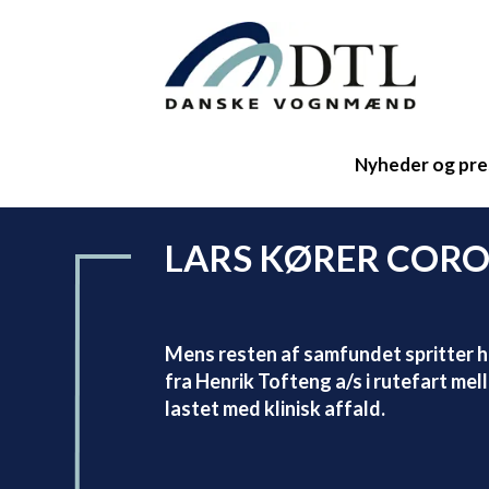
Nyheder og pre
LARS KØRER COR
Mens resten af samfundet spritter h
fra Henrik Tofteng a/s i rutefart me
lastet med klinisk affald.