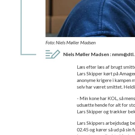
Foto: Niels Møller Madsen
Niels Møller Madsen
:
nmm@dtl.
Læs efter læs af brugt smit
Lars Skipper kørt på Amager
anonyme krigere i kampen m
selv har været smittet. Heldi
- Min kone har KOL, så mens 
udsætte hende for alt for sto
Lars Skipper og trækker be
Lars Skippers arbejdsdag beg
02.45 og kører så ud på sin f