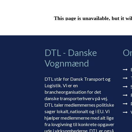
DTL - Danske
O
Vognmænd
DTL står for Dansk Transport og
Logistik. Vi er en
brancheorganisation for det
danske transporterhverv på vej.
DTL taler medlemmernes politiske
sager lokalt, nationalt og i EU. Vi
hjælper medlemmerne med alt lige
fra lovgivning til konkrete opgaver
ude i virksomhederne. DTL er også