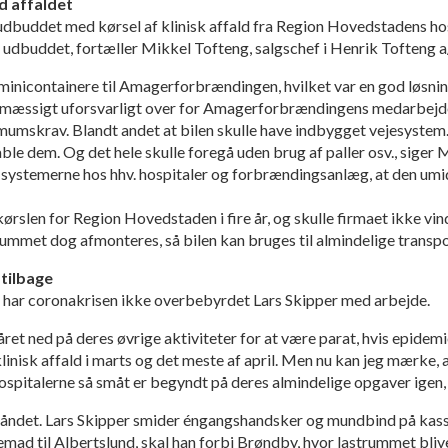
d affaldet
udbuddet med kørsel af klinisk affald fra Region Hovedstadens hospi
il udbuddet, fortæller Mikkel Tofteng, salgschef i Henrik Tofteng a
i minicontainere til Amagerforbrændingen, hvilket var en god løsni
smæssigt uforsvarligt over for Amagerforbrændingens medarbejd
umskrav. Blandt andet at bilen skulle have indbygget vejesystem
able dem. Og det hele skulle foregå uden brug af paller osv., siger 
ed systemerne hos hhv. hospitaler og forbrændingsanlæg, at den umi
kørslen for Region Hovedstaden i fire år, og skulle firmaet ikke v
trummet dog afmonteres, så bilen kan bruges til almindelige transp
tilbage
 har coronakrisen ikke overbebyrdet Lars Skipper med arbejde.
året ned på deres øvrige aktiviteter for at være parat, hvis epidem
linisk affald i marts og det meste af april. Men nu kan jeg mærke, 
hospitalerne så småt er begyndt på deres almindelige opgaver igen, 
 båndet. Lars Skipper smider éngangshandsker og mundbind på kasse
emad til Albertslund, skal han forbi Brøndby, hvor lastrummet bli