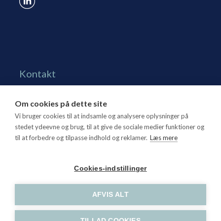
Kontakt
Grønningen 17, st.
Om cookies på dette site
1270 Kbh. K
Vi bruger cookies til at indsamle og analysere oplysninger på
Tlf. 70 15 95 00
stedet ydeevne og brug, til at give de sociale medier funktioner og
til at forbedre og tilpasse indhold og reklamer.
Læs mere
dtl@dtl.eu
Åbningstid: Mandag-torsdag kl. 8.30-15.30, fredag kl.
Cookies-indstillinger
8.30-14
CVR-nr. 21 25 16 07
AFVIS ALT
TILLAD COOKIES