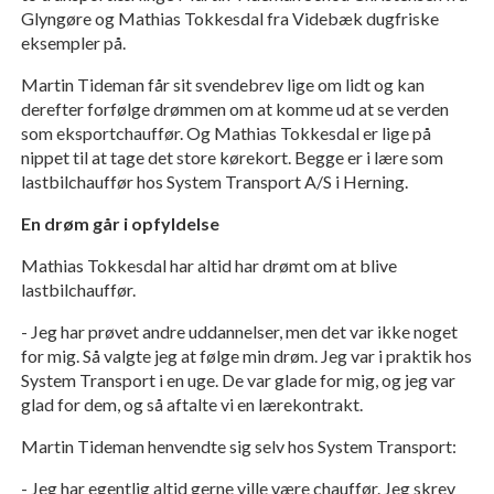
Glyngøre og Mathias Tokkesdal fra Videbæk dugfriske
eksempler på.
Martin Tideman får sit svendebrev lige om lidt og kan
derefter forfølge drømmen om at komme ud at se verden
som eksportchauffør. Og Mathias Tokkesdal er lige på
nippet til at tage det store kørekort. Begge er i lære som
lastbilchauffør hos System Transport A/S i Herning.
En drøm går i opfyldelse
Mathias Tokkesdal har altid har drømt om at blive
lastbilchauffør.
- Jeg har prøvet andre uddannelser, men det var ikke noget
for mig. Så valgte jeg at følge min drøm. Jeg var i praktik hos
System Transport i en uge. De var glade for mig, og jeg var
glad for dem, og så aftalte vi en lærekontrakt.
Martin Tideman henvendte sig selv hos System Transport:
- Jeg har egentlig altid gerne ville være chauffør. Jeg skrev