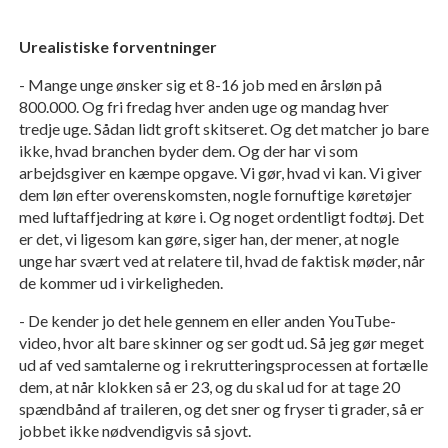
Urealistiske forventninger
- Mange unge ønsker sig et 8-16 job med en årsløn på
800.000. Og fri fredag hver anden uge og mandag hver
tredje uge. Sådan lidt groft skitseret. Og det matcher jo bare
ikke, hvad branchen byder dem. Og der har vi som
arbejdsgiver en kæmpe opgave. Vi gør, hvad vi kan. Vi giver
dem løn efter overenskomsten, nogle fornuftige køretøjer
med luftaffjedring at køre i. Og noget ordentligt fodtøj. Det
er det, vi ligesom kan gøre, siger han, der mener, at nogle
unge har svært ved at relatere til, hvad de faktisk møder, når
de kommer ud i virkeligheden.
- De kender jo det hele gennem en eller anden YouTube-
video, hvor alt bare skinner og ser godt ud. Så jeg gør meget
ud af ved samtalerne og i rekrutteringsprocessen at fortælle
dem, at når klokken så er 23, og du skal ud for at tage 20
spændbånd af traileren, og det sner og fryser ti grader, så er
jobbet ikke nødvendigvis så sjovt.