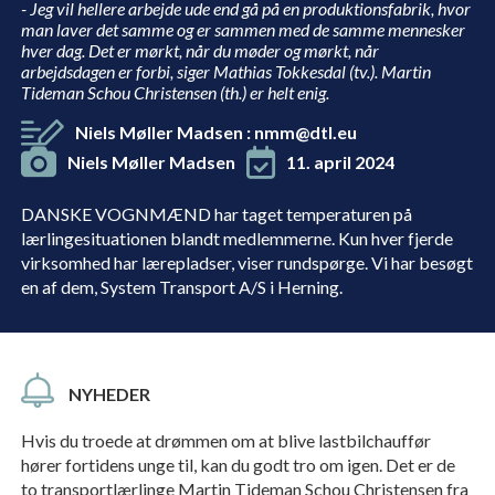
- Jeg vil hellere arbejde ude end gå på en produktionsfabrik, hvor
man laver det samme og er sammen med de samme mennesker
hver dag. Det er mørkt, når du møder og mørkt, når
arbejdsdagen er forbi, siger Mathias Tokkesdal (tv.). Martin
Tideman Schou Christensen (th.) er helt enig.
Niels Møller Madsen
:
nmm@dtl.eu
Niels Møller Madsen
11. april 2024
DANSKE VOGNMÆND har taget temperaturen på
lærlingesituationen blandt medlemmerne. Kun hver fjerde
virksomhed har lærepladser, viser rundspørge. Vi har besøgt
en af dem, System Transport A/S i Herning.
NYHEDER
Hvis du troede at drømmen om at blive lastbilchauffør
hører fortidens unge til, kan du godt tro om igen. Det er de
to transportlærlinge Martin Tideman Schou Christensen fra