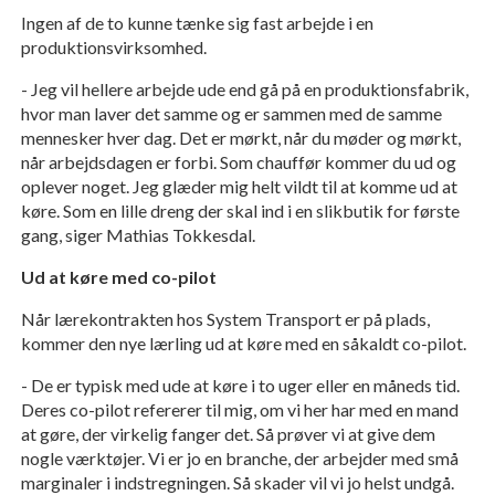
Ingen af de to kunne tænke sig fast arbejde i en
produktionsvirksomhed.
- Jeg vil hellere arbejde ude end gå på en produktionsfabrik,
hvor man laver det samme og er sammen med de samme
mennesker hver dag. Det er mørkt, når du møder og mørkt,
når arbejdsdagen er forbi. Som chauffør kommer du ud og
oplever noget. Jeg glæder mig helt vildt til at komme ud at
køre. Som en lille dreng der skal ind i en slikbutik for første
gang, siger Mathias Tokkesdal.
Ud at køre med co-pilot
Når lærekontrakten hos System Transport er på plads,
kommer den nye lærling ud at køre med en såkaldt co-pilot.
- De er typisk med ude at køre i to uger eller en måneds tid.
Deres co-pilot refererer til mig, om vi her har med en mand
at gøre, der virkelig fanger det. Så prøver vi at give dem
nogle værktøjer. Vi er jo en branche, der arbejder med små
marginaler i indstregningen. Så skader vil vi jo helst undgå.