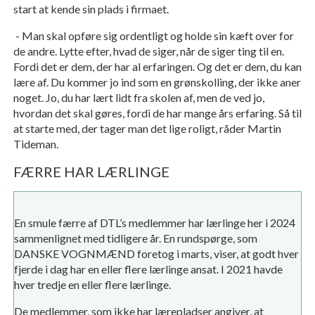
start at kende sin plads i firmaet.
- Man skal opføre sig ordentligt og holde sin kæft over for
de andre. Lytte efter, hvad de siger, når de siger ting til en.
Fordi det er dem, der har al erfaringen. Og det er dem, du kan
lære af. Du kommer jo ind som en grønskolling, der ikke aner
noget. Jo, du har lært lidt fra skolen af, men de ved jo,
hvordan det skal gøres, fordi de har mange års erfaring. Så til
at starte med, der tager man det lige roligt, råder Martin
Tideman.
FÆRRE HAR LÆRLINGE
En smule færre af DTL’s medlemmer har lærlinge her i 2024
sammenlignet med tidligere år. En rundspørge, som
DANSKE VOGNMÆND foretog i marts, viser, at godt hver
fjerde i dag har en eller flere lærlinge ansat. I 2021 havde
hver tredje en eller flere lærlinge.
De medlemmer, som ikke har lærepladser angiver, at