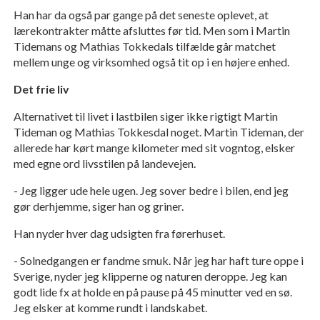
Han har da også par gange på det seneste oplevet, at
lærekontrakter måtte afsluttes før tid. Men som i Martin
Tidemans og Mathias Tokkedals tilfælde går matchet
mellem unge og virksomhed også tit op i en højere enhed.
Det frie liv
Alternativet til livet i lastbilen siger ikke rigtigt Martin
Tideman og Mathias Tokkesdal noget. Martin Tideman, der
allerede har kørt mange kilometer med sit vogntog, elsker
med egne ord livsstilen på landevejen.
- Jeg ligger ude hele ugen. Jeg sover bedre i bilen, end jeg
gør derhjemme, siger han og griner.
Han nyder hver dag udsigten fra førerhuset.
- Solnedgangen er fandme smuk. Når jeg har haft ture oppe i
Sverige, nyder jeg klipperne og naturen deroppe. Jeg kan
godt lide fx at holde en på pause på 45 minutter ved en sø.
Jeg elsker at komme rundt i landskabet.