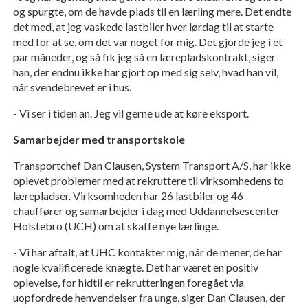
og spurgte, om de havde plads til en lærling mere. Det endte
det med, at jeg vaskede lastbiler hver lørdag til at starte
med for at se, om det var noget for mig. Det gjorde jeg i et
par måneder, og så fik jeg så en lærepladskontrakt, siger
han, der endnu ikke har gjort op med sig selv, hvad han vil,
når svendebrevet er i hus.
- Vi ser i tiden an. Jeg vil gerne ude at køre eksport.
Samarbejder med transportskole
Transportchef Dan Clausen, System Transport A/S, har ikke
oplevet problemer med at rekruttere til virksomhedens to
lærepladser. Virksomheden har 26 lastbiler og 46
chauffører og samarbejder i dag med Uddannelsescenter
Holstebro (UCH) om at skaffe nye lærlinge.
- Vi har aftalt, at UHC kontakter mig, når de mener, de har
nogle kvalificerede knægte. Det har været en positiv
oplevelse, for hidtil er rekrutteringen foregået via
uopfordrede henvendelser fra unge, siger Dan Clausen, der