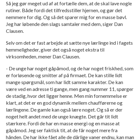
Så jeg gør meget ud af at fortælle dem, at de skal lave nogle
rutiner. Både fordi det tilfredsstiller hjernen, og gør det
nemmere for dig. Og så det sparer mig for en masse bøvl.
Jeg har løbende den slags samtaler med dem, siger Dan
Clausen.
Selv om det er fast arbejde at sætte nye lærlinge ind i fagets
hemmeligheder, giver det også noget ekstra til
virksomheden, mener Dan Clausen.
- De unge har noget gåpåmod, og de har noget friskhed, som
er forløsende og smitter af på firmaet. De kan stille lidt
mange spørgsmål, som har lidt samme karakter. De kan
være ved en adresse ti gange, men gang nummer 11, spørger
de stadig, hvor det ligger henne. Men min fornemmelse er
klart, at det er en god dynamik mellem chaufførerne og
lærlingene. De gamle kan også lære noget. Og så er der
noget helt andet med de unge knægte. Det går tit lidt
stærkere. Fordi de har en masse energi og en masse at
gåpåmod. Jeg ser faktisk tit, at de får noget mere fra
hånden. De har ikke fået alle de dårlige vaner endnu, kan man