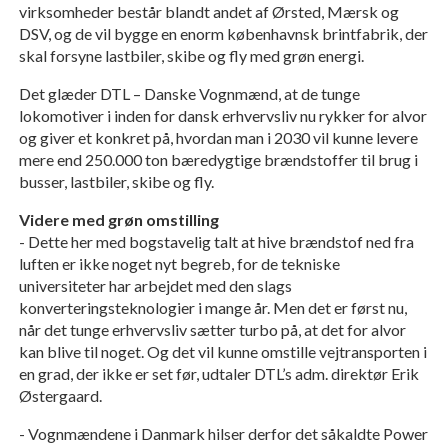
virksomheder består blandt andet af Ørsted, Mærsk og
DSV, og de vil bygge en enorm københavnsk brintfabrik, der
skal forsyne lastbiler, skibe og fly med grøn energi.
Det glæder DTL – Danske Vognmænd, at de tunge
lokomotiver i inden for dansk erhvervsliv nu rykker for alvor
og giver et konkret på, hvordan man i 2030 vil kunne levere
mere end 250.000 ton bæredygtige brændstoffer til brug i
busser, lastbiler, skibe og fly.
Videre med grøn omstilling
- Dette her med bogstavelig talt at hive brændstof ned fra
luften er ikke noget nyt begreb, for de tekniske
universiteter har arbejdet med den slags
konverteringsteknologier i mange år. Men det er først nu,
når det tunge erhvervsliv sætter turbo på, at det for alvor
kan blive til noget. Og det vil kunne omstille vejtransporten i
en grad, der ikke er set før, udtaler DTL’s adm. direktør Erik
Østergaard.
- Vognmændene i Danmark hilser derfor det såkaldte Power