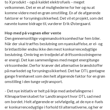
to X produkt – også kaldet elektrofuels – meget
velkommen. Det er en af mulighederne for her og nu at
komme videre med en grøn omstilling. En af de afgørende
faktorer er forsyningssikkerhed. Det vil et projekt, som det
nævnte kunne bidrage til, vurderer Erik Østergaard.
Hop med på vognen eller vente
Den gennemsnitlige vognmandsvirksomhed har fem biler.
Når der skal træffes beslutning om nyanskaffelse, er el- og
brintlastbiler endnu ikke den mest konkurrencedygtige
beslutning. Omkring en tredjedel af driftsomkostningerne
er energi. Det kan sammenlignes med meget energitunge
virksomheder. Derfor kræver det alternative brændstoffer
på markedet og forsyningssikkerhed. Det har DTL gentagne
gange fremhævet som den helt afgørende faktor for en grøn
omstilling i den tunge vejtransport.
- Det nye initiativ er helt på linje med anbefalingerne i
Klimapartnerskabet for Landtransport hvor DTL sad med
om bordet. Helt afgørende er selvfølgelig, at de nye e-fuels
er konkurrencedygtige i forhold til alternativerne, og her er