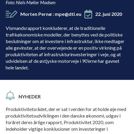
Foto: Niels Møller Madsen
Morten Pernø
:
mpe@dtl.eu
22. juni 2020
Vismandsrapport konkluderer, at de traditionelle
trafikøkonomiske modeller, der benyttes ved de politiske
beslutninger om at investere i infrastruktur, ikke medtager
alle gevinster, at der overvejende er en positiv virkning på
produktiviteten af infrastrukturinvesteringer i veje, og at
udvidelsen af de østjyske motorveje i 90’erne har gavnet
hele landet.
NYHEDER
Produktivitetsrådet, der er sat i verden for at holde øje med
produktivitetsudviklingen i den danske økonomi, udgav i
foråret deres årlige rapport, Produktivitet 2020, som
indeholder vigtige konklusioner om investeringer i