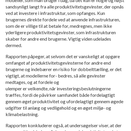
modeller, som man bruger i dag, da det kun er nogle og højst
sandsynligt langt fra alle produktivitetsgevinster, der opnås
ved at investere i infrastruktur, som opfanges. Kun
brugernes direkte fordele ved at anvende infrastrukturen,
som de er villige til at betale for, medregnes, men ikke
yderligere produktivitetsgevinster, som infrastrukturen
skaber for andre end brugerne. Vigtig viden udelades
dermed.
Rapporten påpeger, at selvom det er vanskeligt at opgøre
omfanget af produktivitetsgevinsterne for andre end
brugerne og indebærer en risiko for dobbelttælling, er det
vigtigt, at modellerne for- bedres, så alle gevinster
medtages, og at fordele og
ulemper er velkendte, når investeringsbeslutningerne
træffes, fordi de påvirker samfundet både fordelagtigt
gennem øget produktivitet og ufordelagtigt gennem øgede
udgifter til anlæg og vedligehold og en øget miljø- og
klimabelastning.
Rapporten konkluderer også, at undersøgelser viser, at der