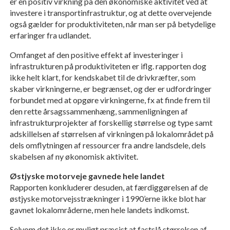
er en positiv virkning på den økonomiske aktivitet ved at
investere i transportinfrastruktur, og at dette overvejende
også gælder for produktiviteten, når man ser på betydelige
erfaringer fra udlandet.
Omfanget af den positive effekt af investeringer i
infrastrukturen på produktiviteten er iflg. rapporten dog
ikke helt klart, for kendskabet til de drivkræfter, som
skaber virkningerne, er begrænset, og der er udfordringer
forbundet med at opgøre virkningerne, fx at finde frem til
den rette årsagssammenhæng, sammenligningen af
infrastrukturprojekter af forskellig størrelse og type samt
adskillelsen af størrelsen af virkningen på lokalområdet på
dels omflytningen af ressourcer fra andre landsdele, dels
skabelsen af ny økonomisk aktivitet.
Østjyske motorveje gavnede hele landet
Rapporten konkluderer desuden, at færdiggørelsen af de
østjyske motorvejsstrækninger i 1990’erne ikke blot har
gavnet lokalområderne, men hele landets indkomst.
Selvom det ikke er muligt præcist at fastslå størrelsen af