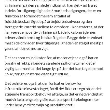
virkningen på den samlede indkomst, kan det – ud fra et
indeks for tilgængeligheden/ markedsadgangen, der er en
funktion af forholdet mellem antallet af
fuldtidsbeskæftigede på arbejdsstedsniveau og den
beregnede køretid mellem to områder – konstateres, at der
har været en positiv virkning på både lokalområdernes
erhvervsindkomst og beskæftigelse: Begge dele er vokset
mest i de områder, hvor tilgængeligheden er steget mest på
grund af de nye motorveje.
Det ses som en indikator for, at motorvejene også har en
positiv effekt på landets samlede indkomst, men det er
vigtigt, at man har det lange lys på, for det kan tage op mod
15 år, før gevinsterne viser sig fuldt ud.
Det pointeres også, at der fortsat er behov for
infrastrukturinvesteringer, fordi der ikke er tegn på, at det
stigende transportbehov vil aftage, så det er nødvendigt at
modvirke trængsel og sikre, at transportdækningen sker
under hensyn til fx miljø og produktivitet.