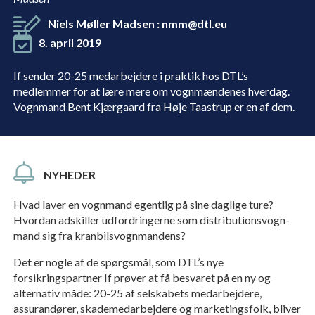
Niels Møller Madsen
:
nmm@dtl.eu
8. april 2019
If sender 20-25 medarbejdere i praktik hos DTL’s
medlemmer for at lære mere om vognmændenes hverdag.
Vognmand Bent Kjærgaard fra Høje Taastrup er en af dem.
NYHEDER
Hvad laver en vognmand egentlig på sine daglige ture?
Hvordan adskiller udfordrin­gerne som distributionsvogn­
mand sig fra kranbilsvognmandens?
Det er nogle af de spørgsmål, som DTL’s nye
forsikringspartner If prøver at få be­svaret på en ny og
alternativ måde: 20-25 af selskabets medarbejdere,
assurandører, skademedarbejdere og marketingsfolk, bliver