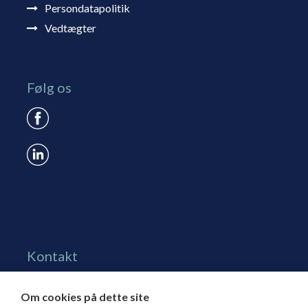
Persondatapolitik
Vedtægter
Følg os
Kontakt
Grønningen 17, st.
Om cookies på dette site
1270 Kbh. K