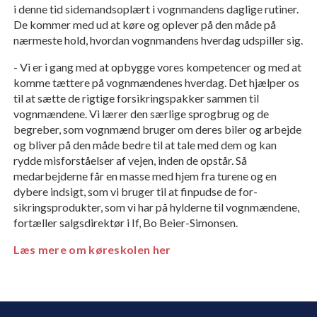
i denne tid sidemandsoplært i vognmandens daglige rutiner.
De kommer med ud at køre og oplever på den måde på
nærmeste hold, hvordan vognmandens hverdag udspiller sig.
- Vi er i gang med at opbygge vores kompetencer og med at
komme tættere på vognmændenes hverdag. Det hjælper os
til at sætte de rigtige forsikringspakker sam­men til
vognmændene. Vi lærer den særli­ge sprogbrug og de
begreber, som vogn­mænd bruger om deres biler og arbejde
og bliver på den måde bedre til at tale med dem og kan
rydde misforståelser af vejen, inden de opstår. Så
medarbejderne får en masse med hjem fra turene og en
dybere indsigt, som vi bruger til at finpudse de for­
sikringsprodukter, som vi har på hylderne til vognmændene,
fortæller salgsdirektør i If, Bo Beier-Simonsen.
Læs mere om køreskolen her