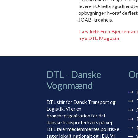
levere EU-helbilsgodkendte o
opbygninger, hvoraf de flest
JOAB-kroghejs.
Læs hele Finn Bjerreman
nye DTL Magasin
DTL - Danske
O
Vognmænd
DTL står for Dansk Transport og
Logistik. Vi er en
brancheorganisation for det
danske transporterhverv på vej.
DTL taler medlemmernes politiske
sager lokalt, nationalt og i EU. Vi