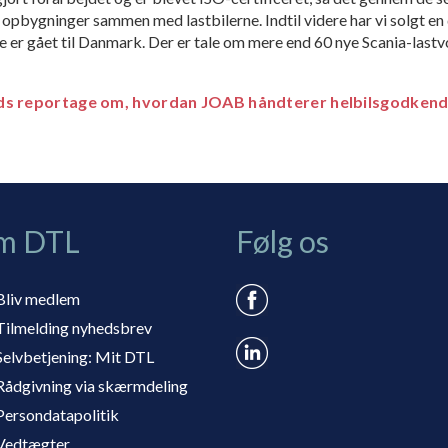
pbyg­ninger sammen med lastbilerne. Indtil videre har vi solgt en
e er gået til Danmark. Der er tale om mere end 60 nye Scania-last
ds reportage om, hvordan JOAB håndterer helbilsgodkend
m DTL
Følg os
Bliv medlem
Tilmelding nyhedsbrev
Selvbetjening: Mit DTL
Rådgivning via skærmdeling
Persondatapolitik
Vedtægter