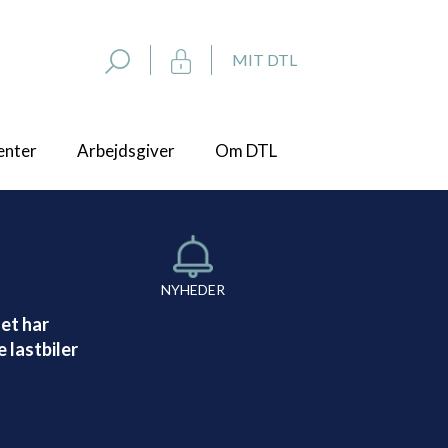
MIT DTL
enter
Arbejdsgiver
Om DTL
NYHEDER
et har
 lastbiler