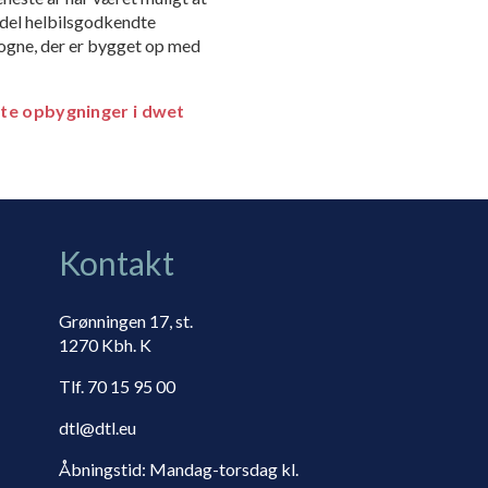
 del helbilsgodkendte
vogne, der er bygget op med
te opbygninger i dwet
Kontakt
Grønningen 17, st.
1270 Kbh. K
Tlf. 70 15 95 00
dtl@dtl.eu
Åbningstid: Mandag-torsdag kl.