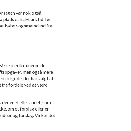
. Årsagen var nok også
lads et halvt års tid, før
ed at købe vognmænd ind fra
r at sikre medlemmerne de
riftsopgaver, men også mere
 til gode, der har valgt at
kstra fordele ved at være
s der er et eller andet, som
kke, om et forslag eller en
e ideer og forslag. Virker det