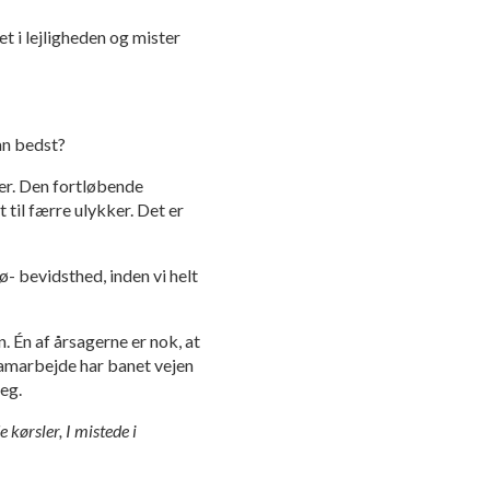
t i lejligheden og mister
an bedst?
er. Den fortløbende
 til færre ulykker. Det er
ø- bevidsthed, inden vi helt
 Én af årsagerne er nok, at
samarbejde har banet vejen
jeg.
 kørsler, I mistede i