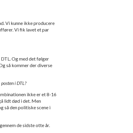
ind. Vi kunne ikke producere
ører. Vi fik lavet et par
r DTL. Og med det følger
. Og så kommer der diverse
 posten i DTL?
kombinationen ikke er et 8-16
 lidt død i det. Men
 så den politiske scene i
ennem de sidste otte år.