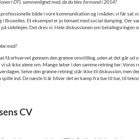
tionen i DTL sammenlignet med, da du blev formand i 2014?
re professionelle både i vore kommunikation og i måden, vi får sat v
 Bruxelles. Et eksempel er jo temaet med social dumping. Der var 
på sidelinjen. Det drev vi. Hele diskussionen om betalingsringen
løbe med?
r at få erhvervet gennem den grønne omstilling, uden at det går ud 
 vi så ikke alene om. Mange løber i den samme retning her. Vores ro
i hverdagen. Selve den grønne retning står ikke til diskussion, men 
spille ind. De næste ti år bliver det en kamp fra tue til tue, til tekn
lsens CV