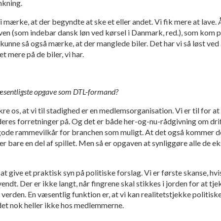
nkning.
i mærke, at der begyndte at ske et eller andet. Vi fik mere at lave
n (som indebar dansk løn ved kørsel i Danmark, red.), som kom på p
 kunne så også mærke, at der manglede biler. Det har vi så løst v
t mere på de biler, vi har.
væsentligste opgave som DTL-formand?
sikre os, at vi til stadighed er en medlemsorganisation. Vi er til fo
 deres forretninger på. Og det er både her-og-nu-rådgivning om d
gode rammevilkår for branchen som muligt. At det også kommer dem
er bare en del af spillet. Men så er opgaven at synliggøre alle de e
at give et praktisk syn på politiske forslag. Vi er første skanse, hvi
endt. Der er ikke langt, når fingrene skal stikkes i jorden for at tje
e verden. En væsentlig funktion er, at vi kan realitetstjekke politisk
 det nok heller ikke hos medlemmerne.