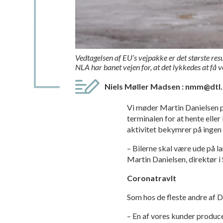
Vedtagelsen af EU’s vejpakke er det største re
NLA har banet vejen for, at det lykkedes at få 
Niels Møller Madsen
:
nmm@dtl.
Vi møder Martin Danielsen på
terminalen for at hente ell
aktivitet bekymrer på inge
– Bilerne skal være ude på la
Martin Danielsen, direktør
Coronatravlt
Som hos de fleste andre af
– En af vores kunder produce