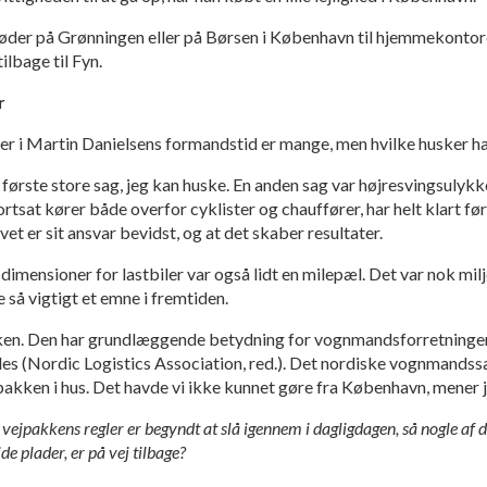
møder på Grønningen eller på Børsen i København til hjemmekontore
ilbage til Fyn.
r
ter i Martin Danielsens formandstid er mange, men hvilke husker h
ørste store sag, jeg kan huske. En anden sag var højresvingsulykk
tsat kører både overfor cyklister og chauffører, har helt klart ført
et er sit ansvar bevidst, og at det skaber resultater.
imensioner for lastbiler var også lidt en milepæl. Det var nok milj
ve så vigtigt et emne i fremtiden.
ken. Den har grundlæggende betydning for vognmandsforretningen.
lles (Nordic Logistics Association, red.). Det nordiske vognmands
ejpakken i hus. Det havde vi ikke kunnet gøre fra København, mener 
ejpakkens regler er begyndt at slå igennem i dagligdagen, så nogle af de
e plader, er på vej tilbage?