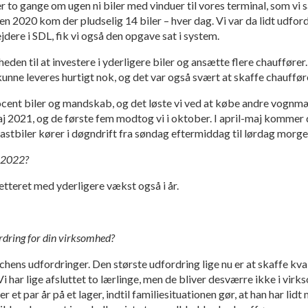
 to gange om ugen ni biler med vinduer til vores terminal, som vi så
n 2020 kom der pludselig 14 biler – hver dag. Vi var da lidt udfor
jdere i SDL, fik vi også den opgave sat i system.
eden til at investere i yderligere biler og ansætte flere chauffører
 kunne leveres hurtigt nok, og det var også svært at skaffe chauffør
ocent biler og mandskab, og det løste vi ved at købe andre vognmænd
 maj 2021, og de første fem modtog vi i oktober. I april-maj kommer d
lastbiler kører i døgndrift fra søndag eftermiddag til lørdag morge
l 2022?
getteret med yderligere vækst også i år.
rdring for din virksomhed?
nchens udfordringer. Den største udfordring lige nu er at skaffe kv
 Vi har lige afsluttet to lærlinge, men de bliver desværre ikke i vir
et par år på et lager, indtil familiesituationen gør, at han har lidt m