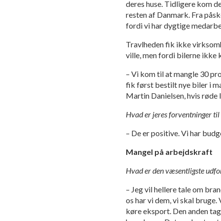
deres huse. Tidligere kom der
resten af Danmark. Fra påske
fordi vi har dygtige medarbe
Travlheden fik ikke virksomh
ville, men fordi bilerne ikke
– Vi kom til at mangle 30 pr
fik først bestilt nye biler i
Martin Danielsen, hvis røde 
Hvad er jeres forventninger ti
– De er positive. Vi har bud
Mangel på arbejdskraft
Hvad er den væsentligste udfo
– Jeg vil hellere tale om bra
os har vi dem, vi skal bruge.
køre eksport. Den anden tager 