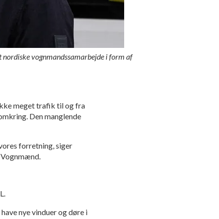
 Det nordiske vognmandssamarbejde i form af
ke meget trafik til og fra
p omkring. Den manglende
vores forretning, siger
ke Vognmænd.
L.
 have nye vinduer og døre i