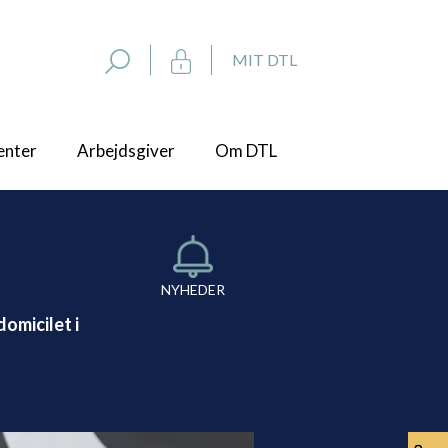
MIT DTL
enter
Arbejdsgiver
Om DTL
NYHEDER
omicilet i