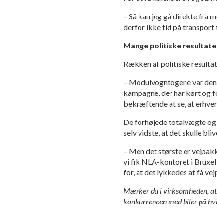
– Så kan jeg gå direkte fra 
derfor ikke tid på transport t
Mange politiske resultate
Rækken af politiske resulta
– Modulvogntogene var den f
kampagne, der har kørt og for
bekræftende at se, at erhverv
De forhøjede totalvægte og d
selv vidste, at det skulle bli
– Men det største er vejpak
vi fik NLA-kontoret i Bruxe
for, at det lykkedes at få v
Mærker du i virksomheden, at v
konkurrencen med biler på hvid