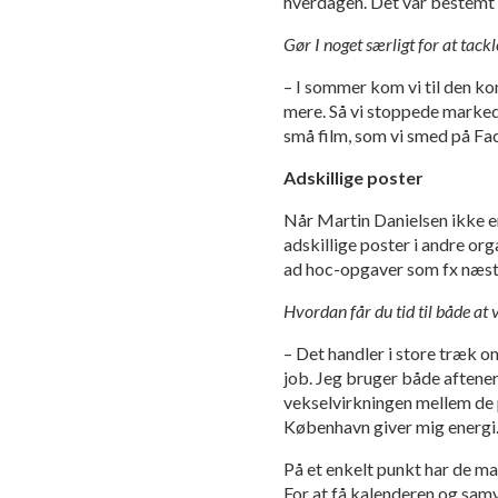
hverdagen. Det var bestemt 
Gør I noget særligt for at tac
– I sommer kom vi til den kon
mere. Så vi stoppede markeds
små film, som vi smed på Fa
Adskillige poster
Når Martin Danielsen ikke e
adskillige poster i andre or
ad hoc-opgaver som fx næst
Hvordan får du tid til både a
– Det handler i store træk om
job. Jeg bruger både aftene
vekselvirkningen mellem de 
København giver mig energi. 
På et enkelt punkt har de m
For at få kalenderen og samvi