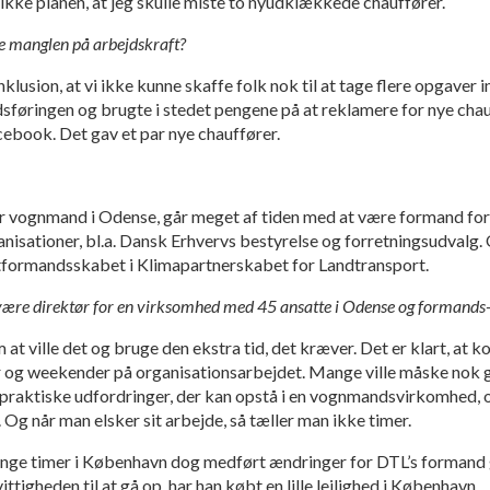
ikke planen, at jeg skulle miste to nyudklækkede chauffører.
kle manglen på arbejdskraft?
klusion, at vi ikke kunne skaffe folk nok til at tage flere opgaver 
føringen og brugte i stedet pengene på at reklamere for nye chauff
cebook. Det gav et par nye chauffører.
r vognmand i Odense, går meget af tiden med at være formand fo
ganisationer, bl.a. Dansk Erhvervs bestyrelse og forretningsudvalg
formandsskabet i Klimapartnerskabet for Landtransport.
t være direktør for en virksomhed med 45 ansatte i Odense og formands-
 at ville det og bruge den ekstra tid, det kræver. Det er klart, at 
r og weekender på organisationsarbejdet. Mange ville måske nok gå
praktiske udfordringer, der kan opstå i en vognmandsvirkomhed, og
Og når man elsker sit arbejde, så tæller man ikke timer.
ange timer i København dog medført ændringer for DTL’s formand g
ttigheden til at gå op, har han købt en lille lejlighed i København.