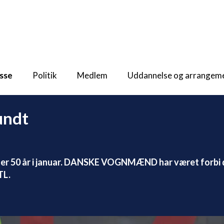
sse
Politik
Medlem
Uddannelse og arrangem
undt
der 50 år i januar. DANSKE VOGNMÆND har været forbi d
TL.