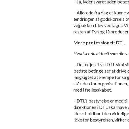
– Ja, lyder svaret uden betæ
– Allerede fra dag et kunne v
ændringen af godskørselslove
vejpakken blev vedtaget. Vi
resten af Fyn og få producere
Mere professionelt DTL
Hvad ser du aktuelt som din 
– Det er jo, at vi i DTL skal 
bedste betingelser at drive
langsigtet at kæmpe for så 
stå uden for organisationen, 
med i fællesskabet.
– DTL’s bestyrelse er med til 
direktionen i DTL skal have v
ide er holdbar i den virkelig
ikke for bestyrelsen, virker