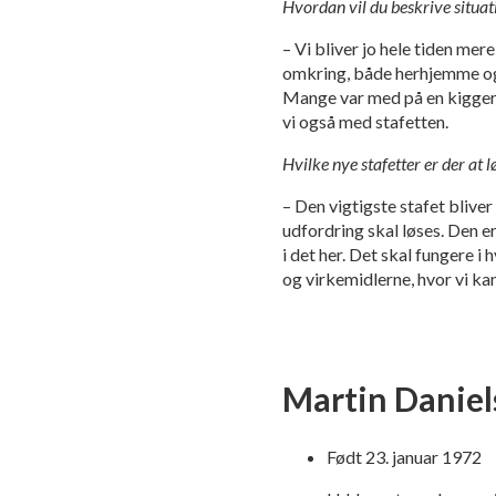
Hvordan vil du beskrive situa
– Vi bliver jo hele tiden me
omkring, både herhjemme og i
Mange var med på en kigger 
vi også med stafetten.
Hvilke nye stafetter er der at 
– Den vigtigste stafet blive
udfordring skal løses. Den er
i det her. Det skal fungere 
og virkemidlerne, hvor vi kan 
Martin Danie
Født 23. januar 1972