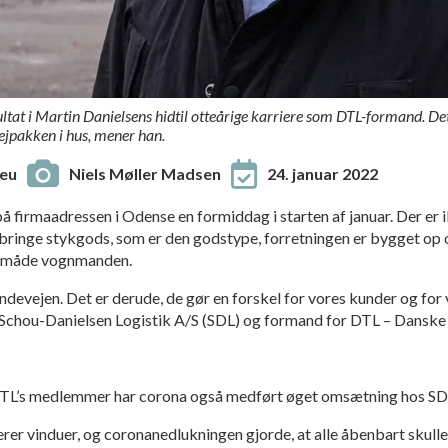
sultat i Martin Danielsens hidtil otteårige karriere som DTL-formand.
vejpakken i hus, mener han.
eu
Niels Møller Madsen
24. januar 2022
 firmaadressen i Odense en formiddag i starten af januar. Der er ik
er bringe stykgods, som er den godstype, forretningen er bygget o
n måde vognmanden.
ndevejen. Det er derude, de gør en forskel for vores kunder og for 
 i Schou-Danielsen Logistik A/S (SDL) og formand for DTL – Dans
 DTL’s medlemmer har corona også medført øget omsætning hos SD
rer vinduer, og coronanedlukningen gjorde, at alle åbenbart skulle