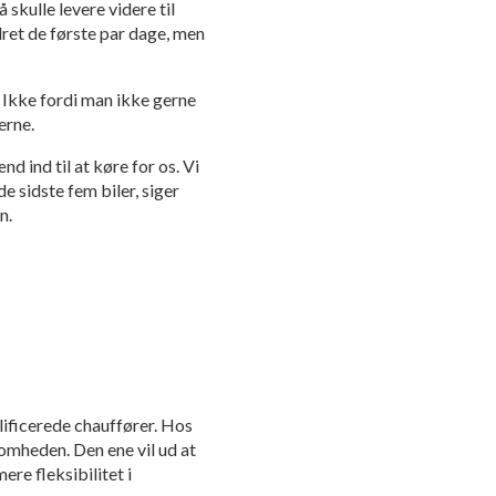
 skulle levere videre til
dret de første par dage, men
. Ikke fordi man ikke gerne
erne.
 ind til at køre for os. Vi
e sidste fem biler, siger
n.
alificerede chauffører. Hos
ksomheden. Den ene vil ud at
ere fleksibilitet i