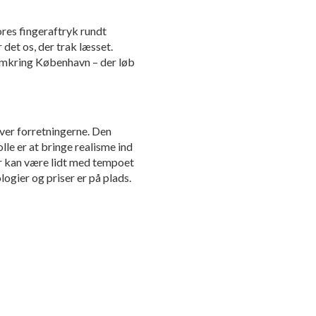
ores fingeraftryk rundt
det os, der trak læsset.
 omkring København – der løb
over forretningerne. Den
lle er at bringe realisme ind
der kan være lidt med tempoet
ologier og priser er på plads.