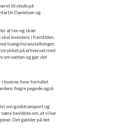
været til stede på
 Martin Danielsen og
ler af ren og skær
skal investere i fremtiden.
ved tvangsforanstaltninger.
iftstrykket på erhvervet med
v om natten og gør det
 i byerne, hvor formålet
andens fingre pegede også
helst om godstransport og
 være bevidste om, at vi har
 gener. Det gælder på det