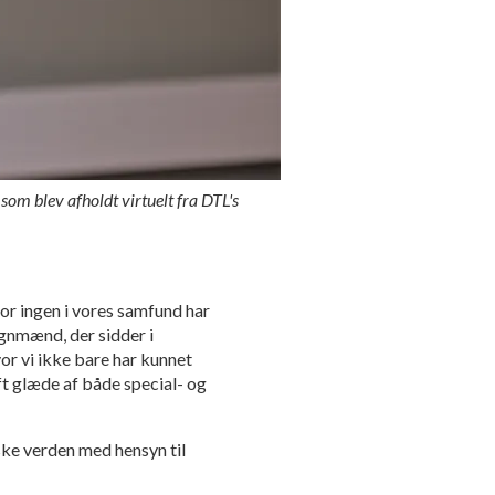
m blev afholdt virtuelt fra DTL's
for ingen i vores samfund har
ognmænd, der sidder i
or vi ikke bare har kunnet
aft glæde af både special- og
ske verden med hensyn til