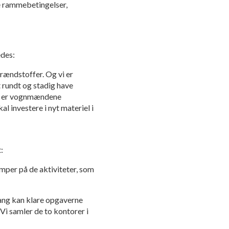
de rammebetingelser,
edes:
brændstoffer. Og vi er
t rundt og stadig have
ig er vognmændene
al investere i nyt materiel i
:
æmper på de aktiviteter, som
mfang kan klare opgaverne
Vi samler de to kontorer i