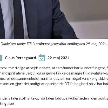
nielsen, under DTL's ordinære generalforsamling den 29. maj 2021, so
Claus Perregaard
29. maj 2021
jeres utrættelige arbejdsindsats, at samfundet har kunnet fungere, 
åndsprit alene. Jeg vil også gerne takke de mange tillidsvalgte v
ne, for det sammenhold, man har udvist i en meget vanskelig tid, hv
lle som en gjort det muligt at opretholde DTL’s bagland, så vi har h
dens talerstol hørte op, da talen faldt på lydhørheden i den politi
ingelser: