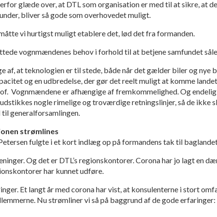
rfor glæde over, at DTL som organisation er med til at sikre, at 
nder, bliver så gode som overhovedet muligt.
måtte vi hurtigst muligt etablere det, lød det fra formanden.
tede vognmændenes behov i forhold til at betjene samfundet sål
f, at teknologien er til stede, både når det gælder biler og nye 
apacitet og en udbredelse, der gør det reelt muligt at komme lande
dstof. Vognmændene er afhængige af fremkommelighed. Og endel
 udstikkes nogle rimelige og troværdige retningslinjer, så de ikke sk
 til generalforsamlingen.
onen strømlines
etersen fulgte i et kort indlæg op på formandens tak til baglandet
eninger. Og det er DTL’s regionskontorer. Corona har jo lagt en d
ionskontorer har kunnet udføre.
inger. Et langt år med corona har vist, at konsulenterne i stort o
lemmerne. Nu strømliner vi så på baggrund af de gode erfaringer: 