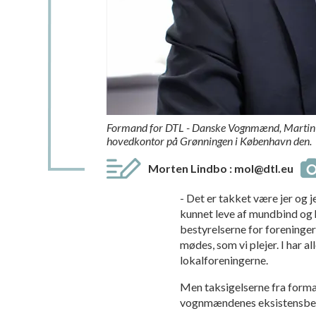
Formand for DTL - Danske Vognmænd, Martin Da
hovedkontor på Grønningen i København den.
Morten Lindbo
:
mol@dtl.eu
- Det er takket være jer og 
kunnet leve af mundbind og h
bestyrelserne for foreninger
mødes, som vi plejer. I har a
lokalforeningerne.
Men taksigelserne fra forman
vognmændenes eksistensbet