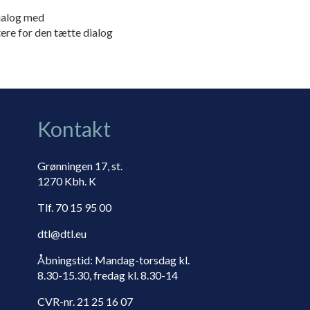
dialog med
tere for den tætte dialog
Kontakt
Grønningen 17, st.
1270 Kbh. K
Tlf. 70 15 95 00
dtl@dtl.eu
Åbningstid: Mandag-torsdag kl.
8.30-15.30, fredag kl. 8.30-14
CVR-nr. 21 25 16 07