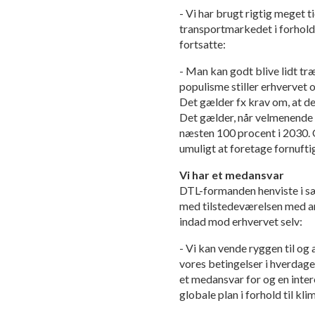
- Vi har brugt rigtig meget t
transportmarkedet i forhold
fortsatte:
- Man kan godt blive lidt tr
populisme stiller erhvervet 
Det gælder fx krav om, at d
Det gælder, når velmenende k
næsten 100 procent i 2030.
umuligt at foretage fornuftig
Vi har et medansvar
DTL-formanden henviste i sær
med tilstedeværelsen med a
indad mod erhvervet selv:
- Vi kan vende ryggen til og
vores betingelser i hverdage
et medansvar for og en inter
globale plan i forhold til kli