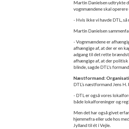
Martin Danielsen udtrykte de
vognmændene skal operere u
- Hvis ikke vi havde DTL, så 
Martin Danielsen sammenfat
- Vognmændene er afhængige a
afhængige af, at der er en k
adgang til det rette bræn
afhængige af, at der politisk
blinde, sagde DTL's formand
Næstformand: Organisati
DTL’s næstformand Jens H. P
- DTL er også vores lokalfor
både lokalforeninger og reg
Men det har også givet erfar
hjemmefra eller ude hos med
Jylland til ét i Vejle.