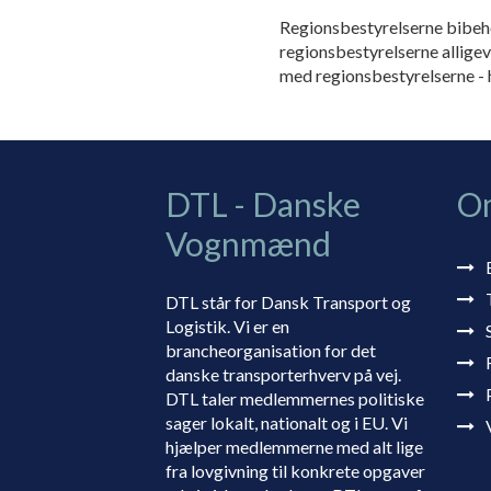
Regionsbestyrelserne bibehol
regionsbestyrelserne alligev
med regionsbestyrelserne - 
DTL - Danske
O
Vognmænd
DTL står for Dansk Transport og
Logistik. Vi er en
brancheorganisation for det
danske transporterhverv på vej.
DTL taler medlemmernes politiske
sager lokalt, nationalt og i EU. Vi
hjælper medlemmerne med alt lige
fra lovgivning til konkrete opgaver