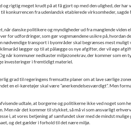
id og rigtig meget krudt på at få gjort op med den ulighed, der har 
 til konkurrencen fra udenlandsk etablerede virksomheder, sagde
æt, når danske politikere og myndigheder ud fra manglende viden el
over for udfordringer, som gør vognmændene usikre på, hvordan de 
en nødvendige transport i byområder skal begrænses mest muligt 
limaråd lægger op til at pålægge os nye afgifter, der vil øge afg
 Og når kommuner nedkaster miljøzonekrav, der kommer som en ty
e investeringer i fremtidigt materiel.
lig grad til regeringens fremsatte planer om at lave særlige zoner
ndet en el-køretøjer skal være ”anerkendelsesværdigt”. Men form
 afvisende udtale, at borgerne og politikerne ikke ved noget som 
n. Men når det kommer til stykket, så må vi som ansvarligt erhverv
esse i, at vores betjening af samfundet sker med de mindst mulige
maet, og det gælder i forhold til det nære miljø.