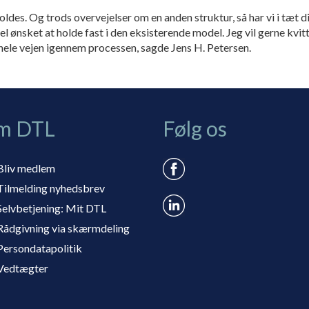
des. Og trods overvejelser om en anden struktur, så har vi i tæt 
el ønsket at holde fast i den eksisterende model. Jeg vil gerne kvit
hele vejen igennem processen, sagde Jens H. Petersen.
m DTL
Følg os
Bliv medlem
Tilmelding nyhedsbrev
Selvbetjening: Mit DTL
Rådgivning via skærmdeling
Persondatapolitik
Vedtægter