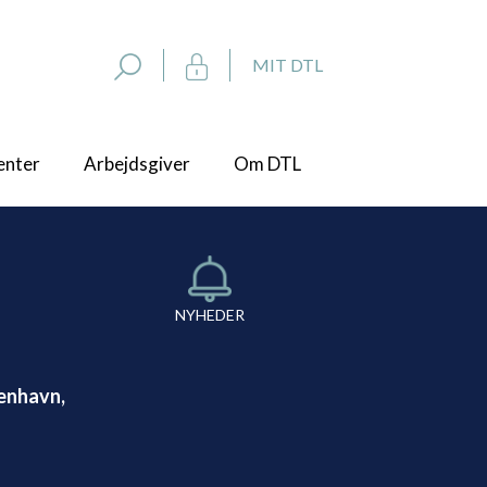
MIT DTL
enter
Arbejdsgiver
Om DTL
NYHEDER
benhavn,