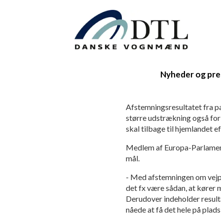
Nyheder og pre
Afstemningsresultatet fra pa
større udstrækning også for
skal tilbage til hjemlandet ef
Medlem af Europa-Parlament
mål.
- Med afstemningen om vejpak
det fx være sådan, at kører
Derudover indeholder resulta
nåede at få det hele på plad