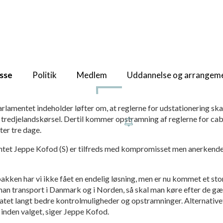
sse
Politik
Medlem
Uddannelse og arrangem
rlamentet indeholder løfter om, at reglerne for udstationering sk
 tredjelandskørsel. Dertil kommer opstram­ning af reglerne for ca
ter tre dage.
NYHEDER
et Jeppe Kofod (S) er tilfreds med kompromisset men anerkender
ken har vi ikke fået en endelig løsning, men er nu kommet et stor
 man transport i Danmark og i Norden, så skal man køre efter de 
tet langt bedre kontrolmuligheder og opstram­ninger. Alternativet
s inden valget, siger Jeppe Kofod.