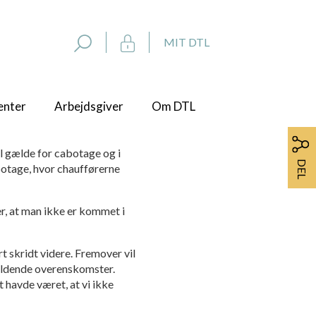
MIT DTL
enter
Arbejdsgiver
Om DTL
al gælde for cabotage og i
DEL
botage, hvor chaufførerne
, at man ikke er kommet i
t skridt videre. Fremover vil
gældende overenskomster.
 havde været, at vi ikke