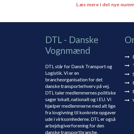
Læs mere i det nye numm
DTL - Danske
O
Vognmænd
DTL står for Dansk Transport og
Logistik. Vi er en
brancheorganisation for det
danske transporterhverv på vej.
DTL taler medlemmernes politiske
sager lokalt, nationalt og i EU. Vi
hjælper medlemmerne med alt lige
fra lovgivning til konkrete opgaver
ude i virksomhederne. DTL er også
arbejdsgiverforening for den
danske transportbranche.