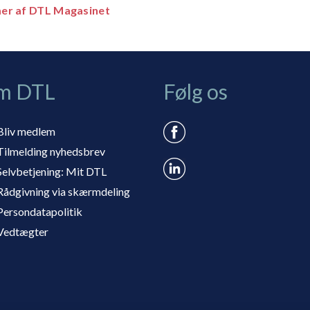
er af DTL Magasinet
m DTL
Følg os
Bliv medlem
Tilmelding nyhedsbrev
Selvbetjening: Mit DTL
Rådgivning via skærmdeling
Persondatapolitik
Vedtægter