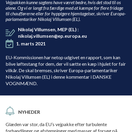
Vejpakken kunne sagtens have været bedre, hvis det stod til os
alene. Og vi er langt fra færdige med at kæmpe for flere fridage
til chaufførerne eller for hyppigere hjemtagelser, skriver Europa-
parlamentariker Nikolaj Villumsen (EL).
Nikolaj Villumsen, MEP (EL)
:
nikolaj.villumsen@ep.europa.eu
1. marts 2021
EU-Kommissionen har netop udgivet en rapport, som kan
blive løftestang for dem, der vil sætte en kæp i hjulet for fair
vilkår. De skal bremses, skriver Europa-parlamentariker
Nikolaj Villumsen (EL) i denne kommentar i DANSKE
VOGNMÆND.
NYHEDER
Glæden var stor, da EU’s vejpakke efter turbulente
forhandlinger og afstemninger med masser af forsøg på