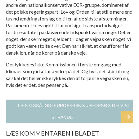
andre den nationalkonservative ECR-gruppe, domineret af
det polske regeringsparti Lov og Orden, til at stille mere end
tusind ændringsforslag op til en af de sidste afstemninger.
Parlamentet blev nødt til at undsige Transportudvalget,
fordi resultatet på daværende tidspunkt var så ringe. Det er
noget, der sker meget sjældent. I dag er vejpakken noget, vi
godt kan være stolte over. Den har sikret, at chauffører får
dansk løn, når de kører på danske veje.
Det lykkedes ikke Kommissionen i første omgang med
klimaet som gidsel at ændre på det. Og hvis det står til mig,
så skal det heller ikke lykkes den at forpurre vejpakken nu,
hvis det er det, den pønser på.
LÆS OGSÅ: ØSTEUROPÆISK KUPFORSØG DELVIST
STRANDET
LÆS KOMMENTAREN I BLADET