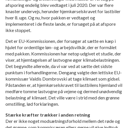
afsporing endelig blev vedtaget i juli 2020. Der var flere
knaster undervejs, herunder hjemkørselskravet for lastbiler
hver 8. uge. Og nu, hvor pakken er vedtaget og
implementeret i de fleste lande, er forsøget på at afspore
ikke stoppet.
Det er EU-Kommissionen, der forsøger at sætte en kæp i
hjulet for ordentlige løn- og arbejdsvilkår, der er formålet
med pakken. Kommissionen har netop udgivet et studie, der
viser, at hjemtagelsen af lastvogne øger klimabelastningen.
Det begyndte allerede, da vi var ved at sætte det sidste
punktum i forhandlingerne. Dengang valgte den lettiske EU-
kommissær Valdis Dombrovski at tage klimaet som gidsel.
Påstanden er, at hjemkørselskravet til lastbilens hjemland vil
medføre tomme lastvogne på vejene og dermed unødvendig
belastning af klimaet. Det ville være i strid med den grønne
omstilling, lød forklaringen.
Stærke kræfter trækker i anden retning
Der er ikke noget modsætningsforhold mellem det røde og
det grønne, som kommissæren ellers gerne vil give indtryk