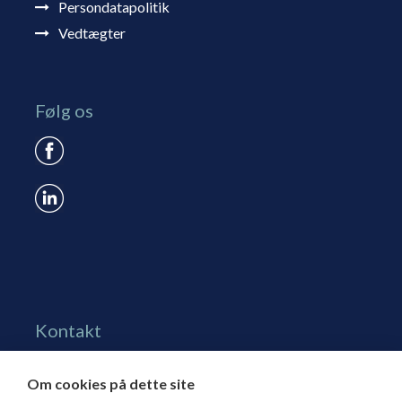
Persondatapolitik
Vedtægter
Følg os
Kontakt
Grønningen 17, st.
Om cookies på dette site
1270 Kbh. K