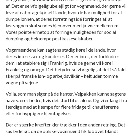
af. Det er selvfølgelig ubelejligt for vognmænd, der gerne vil
leve af cabotagekørsel i lande, hvor de har mulighed for at
dumpe lønnen, at deres forretningsidé forringes af, at
lastvognen skal sendes hjemover med jævne mellemrum.
Vores pointe er netop at forringe muligheden for social
dumping og bekæmpe postkasseselskaber.
Vognmændene kan sagtens stadig køre i de lande, hvor
deres interesser og kunder er. Der er intet, der forhindrer
dem i at etablere sig i Frankrig, hvis de gerne vil køre i
Frankrig og omegn. Det betyder selvfølgelig, at det i så fald
sker på franske løn- og arbejdsvilkår – helt uden tomme
vogne på vejene.
Voila, som man siger på de kanter. Vejpakken kunne sagtens
have været bedre, hvis det stod til os alene. Og vi er langt fra
færdige med at kæmpe for flere fridage til chaufførerne
eller for hyppigere hjemtagelser.
Der er stærke kræfter, der trækker i den anden retning. Det
sås tydeligt, da de polske vognmænd fik lobbyet blandt