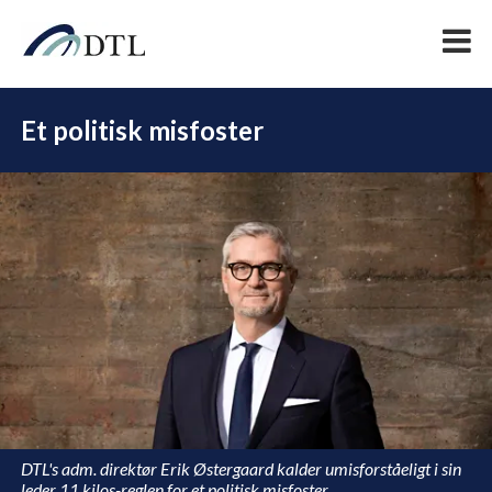
Et politisk misfoster
DEL
DTL's adm. direktør Erik Østergaard kalder umisforståeligt i sin
leder 11 kilos-reglen for et politisk misfoster.