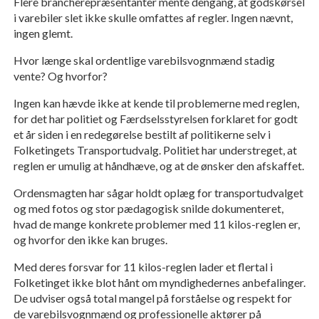
Flere brancherepræsentanter mente dengang, at godskørsel
i varebiler slet ikke skulle omfattes af regler. Ingen nævnt,
ingen glemt.
Hvor længe skal ordentlige varebilsvognmænd stadig
vente? Og hvorfor?
Ingen kan hævde ikke at kende til problemerne med reglen,
for det har politiet og Færdselsstyrelsen forklaret for godt
et år siden i en redegørelse bestilt af politikerne selv i
Folketingets Transportudvalg. Politiet har understreget, at
reglen er umulig at håndhæve, og at de ønsker den afskaffet.
Ordensmagten har sågar holdt oplæg for transportudvalget
og med fotos og stor pædagogisk snilde dokumenteret,
hvad de mange konkrete problemer med 11 kilos-reglen er,
og hvorfor den ikke kan bruges.
Med deres forsvar for 11 kilos-reglen lader et flertal i
Folketinget ikke blot hånt om myndighedernes anbefalinger.
De udviser også total mangel på forståelse og respekt for
de varebilsvognmænd og professionelle aktører på