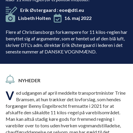
Erik Østergaard
:
eoe@dtl.eu
Lisbeth Holten
16. maj 2022
Flere af Christiansborgs forkæmpere for 11 kilos-reglen har
benyttet sig af argumenter, som er hentet ud af den blå luft,
skriver DTL's adm. direktør Erik Østergaard i lederen i det
seneste nummer af DANSKE VOGNMÆND.
NYHEDER
V
ed udgangen af april meddelte transportminister Trine
Bramsen, at hun trækker det lovforslag, som hendes
forgænger Benny Engelbrecht fremsatte i 2021 for at
afskaffe den såkaldte 11 kilos-regel på varebilsområdet.
Man kan altså stadig køre gods for fremmed regning i
varebiler over to tons uden hverken vognmandstilladelse,
chaufføruddannelse og selvom, man har gæld til det