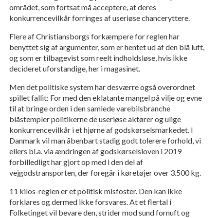
området, som fortsat må acceptere, at deres
konkurrencevilkår forringes af useriøse chanceryttere.
Flere af Christiansborgs forkæmpere for reglen har
benyttet sig af argumenter, som er hentet ud af den blå luft,
og som er tilbagevist som reelt indholdsløse, hvis ikke
decideret uforstandige, her i magasinet.
Men det politiske system har desværre også overordnet
spillet fallit: For med den eklatante mangel på vilje og evne
til at bringe orden i den samlede varebilsbranche
blåstempler politikerne de useriøse aktører og ulige
konkurrencevilkår i et hjørne af godskørselsmarkedet. I
Danmark vil man åbenbart stadig godt tolerere forhold, vi
ellers bl.a. via ændringen af godskørselsloven i 2019
forbilledligt har gjort op med i den del af
vejgodstransporten, der foregår i køretøjer over 3.500 kg.
11 kilos-reglen er et politisk misfoster. Den kan ikke
forklares og dermed ikke forsvares. At et flertal i
Folketinget vil bevare den, strider mod sund fornuft og