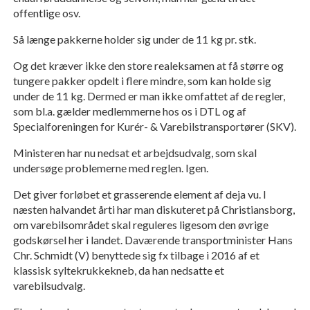
offentlige osv.
Så længe pakkerne holder sig under de 11 kg pr. stk.
Og det kræver ikke den store realeksamen at få større og
tungere pakker opdelt i flere mindre, som kan holde sig
under de 11 kg. Dermed er man ikke omfattet af de regler,
som bl.a. gælder medlemmerne hos os i DTL og af
Specialforeningen for Kurér- & Varebilstransportører (SKV).
Ministeren har nu nedsat et arbejdsudvalg, som skal
undersøge problemerne med reglen. Igen.
Det giver forløbet et grasserende element af deja vu. I
næsten halvandet årti har man diskuteret på Christiansborg,
om varebilsområdet skal reguleres ligesom den øvrige
godskørsel her i landet. Daværende transportminister Hans
Chr. Schmidt (V) benyttede sig fx tilbage i 2016 af et
klassisk syltekrukkekneb, da han nedsatte et
varebilsudvalg.