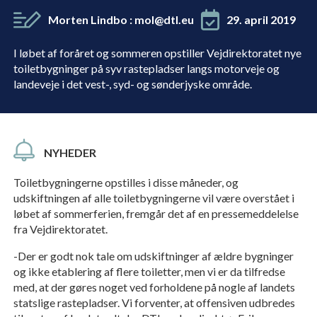
Morten Lindbo
:
mol@dtl.eu
29. april 2019
I løbet af foråret og sommeren opstiller Vejdirektoratet nye
toiletbygninger på syv rastepladser langs motorveje og
landeveje i det vest-, syd- og sønderjyske område.
NYHEDER
Toiletbygningerne opstilles i disse måneder, og
udskiftningen af alle toiletbygningerne vil være overstået i
løbet af sommerferien, fremgår det af en pressemeddelelse
fra Vejdirektoratet.
-Der er godt nok tale om udskiftninger af ældre bygninger
og ikke etablering af flere toiletter, men vi er da tilfredse
med, at der gøres noget ved forholdene på nogle af landets
statslige rastepladser. Vi forventer, at offensiven udbredes