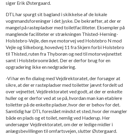
siger Erik Østergaard.
DTL har spurgt sit bagland i skikkelse af de lokale
vognmandsforeninger i det jyske. De bekræfter, at der er
mangel på rastepladser med toiletfaciliteter. Eksempler på
manglende faciliteter er strækningen Thisted-Herning-
Holstebro-Vejle, den nye motorvej ved Holstebro N mod
Vejle og Silkeborg, hovedvej 11 fra Skjern forbi Holstebro
til Thisted, ruten fra Thyborøn og ned til motorvejsnettet
samt i Holstebroområdet. Der er derfor brug for en
opgradering ikke en nedgradering.
-Vi har en fin dialog med Vejdirektoratet, der forsøger at
sikre, at der er rastepladser med toiletter jævnt fordelt ud
over vejnettet. Vejdirektoratet ved godt, at der er enkelte
huller og er derfor ved at se på, hvordan man kan etablere
toiletter på de enkelte pladser, hvor der er behov for det.
Samtidig har DTL foreslået mindst et sted, hvor der mangler
både en plads og et toilet, nemlig ved Haderup. Her
undersøger Vejdirektoratet, om der er ledige midler i
anlægsbevillingen til omfartsvejen, slutter Østergaard.