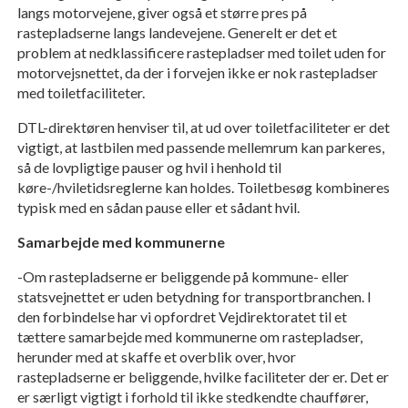
langs motorvejene, giver også et større pres på
rastepladserne langs landevejene. Generelt er det et
problem at nedklassificere rastepladser med toilet uden for
motorvejsnettet, da der i forvejen ikke er nok rastepladser
med toiletfaciliteter.
DTL-direktøren henviser til, at ud over toiletfaciliteter er det
vigtigt, at lastbilen med passende mellemrum kan parkeres,
så de lovpligtige pauser og hvil i henhold til
køre-/hviletidsreglerne kan holdes. Toiletbesøg kombineres
typisk med en sådan pause eller et sådant hvil.
Samarbejde med kommunerne
-Om rastepladserne er beliggende på kommune- eller
statsvejnettet er uden betydning for transportbranchen. I
den forbindelse har vi opfordret Vejdirektoratet til et
tættere samarbejde med kommunerne om rastepladser,
herunder med at skaffe et overblik over, hvor
rastepladserne er beliggende, hvilke faciliteter der er. Det er
er særligt vigtigt i forhold til ikke stedkendte chauffører,