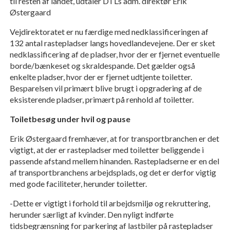
til resten af landet, udtaler DTLs adm. direktør Erik
Østergaard
Vejdirektoratet er nu færdige med nedklassificeringen af
132 antal rastepladser langs hovedlandevejene. Der er sket
nedklassificering af de pladser, hvor der er fjernet eventuelle
borde/bænkeset og skraldespande. Det gælder også
enkelte pladser, hvor der er fjernet udtjente toiletter.
Besparelsen vil primært blive brugt i opgradering af de
eksisterende pladser, primært på renhold af toiletter.
Toiletbesøg under hvil og pause
Erik Østergaard fremhæver, at for transportbranchen er det
vigtigt, at der er rastepladser med toiletter beliggende i
passende afstand mellem hinanden. Rastepladserne er en del
af transportbranchens arbejdsplads, og det er derfor vigtig
med gode faciliteter, herunder toiletter.
-Dette er vigtigt i forhold til arbejdsmiljø og rekruttering,
herunder særligt af kvinder. Den nyligt indførte
tidsbegrænsning for parkering af lastbiler på rastepladser