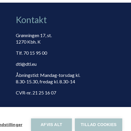
Kontakt
Grønningen 17, st.
1270 Kbh. K
Tlf. 70 15 95 00
dtl@dtl.eu
Åbningstid: Mandag-torsdag kl.
8.30-15.30, fredag kl. 8.30-14
CVR-nr. 21 25 16 07
dstillinger
AFVIS ALT
TILLAD COOKIES