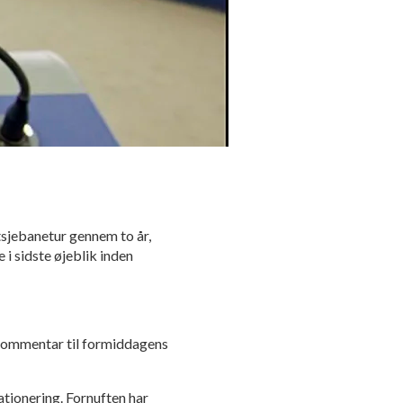
tsjebanetur gennem to år,
i sidste øjeblik inden
 kommentar til formiddagens
tationering. Fornuften har