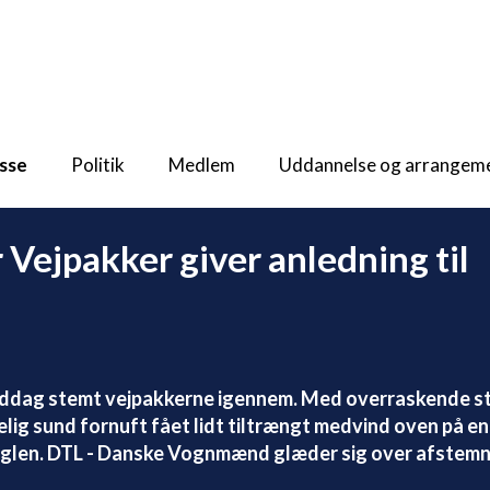
sse
Politik
Medlem
Uddannelse og arrangem
r Vejpakker giver anledning til
iddag stemt vejpakkerne igennem. Med overraskende st
elig sund fornuft fået lidt tiltrængt medvind oven på en
nglen. DTL - Danske Vognmænd glæder sig over afstem