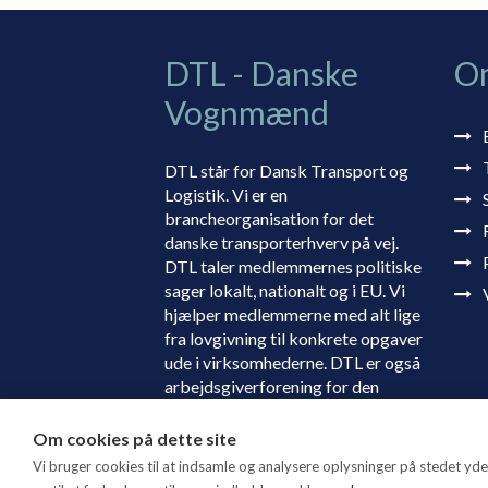
DTL - Danske
O
Vognmænd
DTL står for Dansk Transport og
Logistik. Vi er en
brancheorganisation for det
danske transporterhverv på vej.
DTL taler medlemmernes politiske
sager lokalt, nationalt og i EU. Vi
hjælper medlemmerne med alt lige
fra lovgivning til konkrete opgaver
ude i virksomhederne. DTL er også
arbejdsgiverforening for den
danske transportbranche.
Om cookies på dette site
Vi bruger cookies til at indsamle og analysere oplysninger på stedet ydee