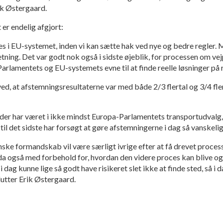
rik Østergaard.
 er endelig afgjort:
es i EU-systemet, inden vi kan sætte hak ved nye og bedre regler.
 retning. Det var godt nok også i sidste øjeblik, for processen om ve
Parlamentets og EU-systemets evne til at finde reelle løsninger på 
ed, at afstemningsresultaterne var med både 2/3 flertal og 3/4 fle
, der har været i ikke mindst Europa-Parlamentets transportudval
l det sidste har forsøgt at gøre afstemningerne i dag så vanskelige,
ænske formandskab vil være særligt ivrige efter at få drevet proces
da også med forbehold for, hvordan den videre proces kan blive og
dag kunne lige så godt have risikeret slet ikke at finde sted, så i d
slutter Erik Østergaard.