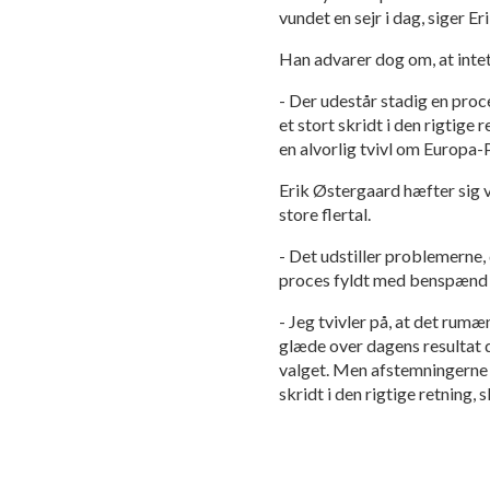
vundet en sejr i dag, siger E
Han advarer dog om, at intet
- Der udestår stadig en proc
et stort skridt i den rigtige
en alvorlig tvivl om Europa-
Erik Østergaard hæfter sig v
store flertal.
- Det udstiller problemerne
proces fyldt med benspænd ti
- Jeg tvivler på, at det rum
glæde over dagens resultat 
valget. Men afstemningerne i 
skridt i den rigtige retning, 