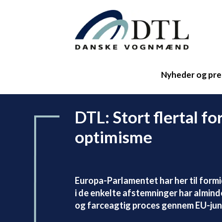
Nyheder og pre
DTL: Stort flertal fo
optimisme
Europa-Parlamentet har her til form
i de enkelte afstemninger har almind
og farceagtig proces gennem EU-ju