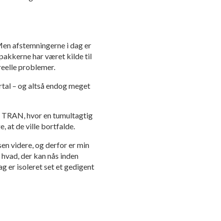
 Men afstemningerne i dag er
jpakkerne har været kilde til
reelle problemer.
rtal – og altså endog meget
g, TRAN, hvor en tumultagtig
 at de ville bortfalde.
sen videre, og derfor er min
 hvad, der kan nås inden
ag er isoleret set et gedigent