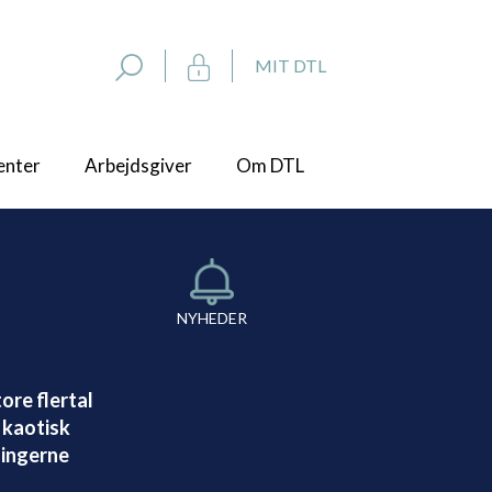
MIT DTL
enter
Arbejdsgiver
Om DTL
NYHEDER
ore flertal
 kaotisk
ningerne