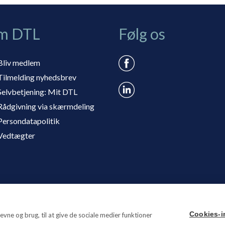
m DTL
Følg os
Bliv medlem
Tilmelding nyhedsbrev
Selvbetjening: Mit DTL
Rådgivning via skærmdeling
Persondatapolitik
Vedtægter
Cookies-in
vne og brug, til at give de sociale medier funktioner