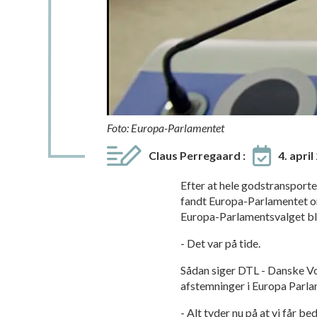
Foto: Europa-Parlamentet
Claus Perregaard
:
4. apri
Efter at hele godstransporte
fandt Europa-Parlamentet oms
Europa-Parlamentsvalget bl
- Det var på tide.
Sådan siger DTL - Danske V
afstemninger i Europa Parla
- Alt tyder nu på at vi får b