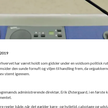
l 2019
rhvervet har været holdt som gidsler under en voldsom politisk ru
ider den sunde fornuft og viljen til handling frem, da vejpakkerne 
ev stemt igennem.
ognmænds administrerende direktør, Erik Østergaard, i en første
mentet.
edre regler både, når det gælder køre- og hviletid, cabotage og uds