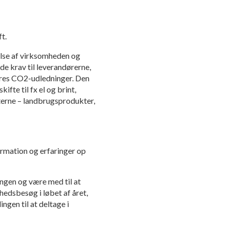
t.
delse af virksomheden og
de krav til leverandørerne,
eres CO2-udledninger. Den
ifte til fx el og brint,
rterne – landbrugsprodukter,
ormation og erfaringer op
ngen og være med til at
edsbesøg i løbet af året,
ngen til at deltage i