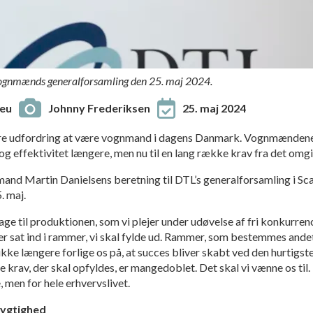
ognmænds generalforsamling den 25. maj 2024.
eu
Johnny Frederiksen
25. maj 2024
tørre udfordring at være vognmand i dagens Danmark. Vognmændene
 og effektivitet længere, men nu til en lang række krav fra det om
rmand Martin Danielsens beretning til DTL’s generalforsamling i Sc
. maj.
drage til produktionen, som vi plejer under udøvelse af fri konkurre
er sat ind i rammer, vi skal fylde ud. Rammer, som bestemmes ande
kke længere forlige os på, at succes bliver skabt ved den hurtigste
krav, der skal opfyldes, er mangedoblet. Det skal vi vænne os til.
men for hele erhvervslivet.
dygtighed