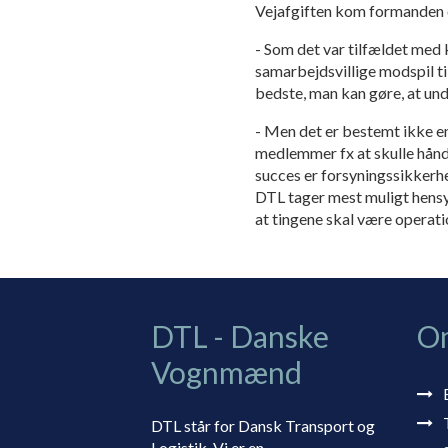
Vejafgiften kom formanden 
- Som det var tilfældet med
samarbejdsvillige modspil ti
bedste, man kan gøre, at un
- Men det er bestemt ikke en
medlemmer fx at skulle håndt
succes er forsyningssikkerh
DTL tager mest muligt hensyn
at tingene skal være operati
DTL - Danske
O
Vognmænd
DTL står for Dansk Transport og
Logistik. Vi er en