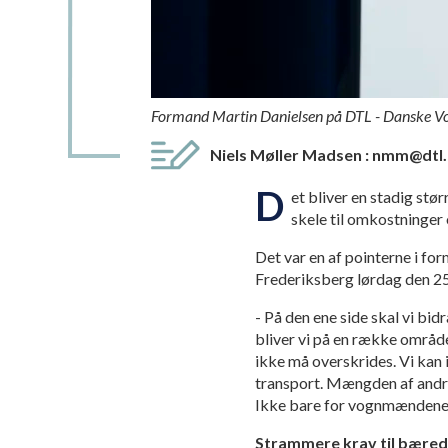
Formand Martin Danielsen på DTL - Danske V
Niels Møller Madsen
:
nmm@dtl.
D
et bliver en stadig s
skele til omkostninger
Det var en af pointerne i fo
Frederiksberg lørdag den 25
- På den ene side skal vi bi
bliver vi på en række områd
ikke må overskrides. Vi kan i
transport. Mængden af andre 
Ikke bare for vognmændene, 
Strammere krav til bære