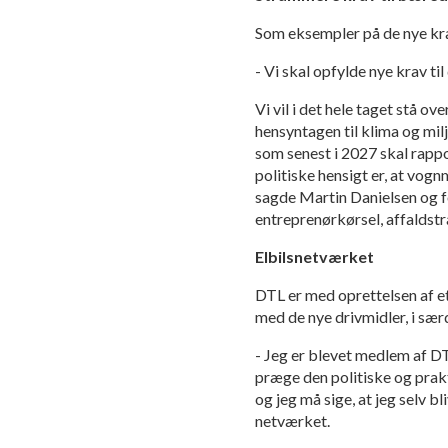
Som eksempler på de nye kr
- Vi skal opfylde nye krav t
Vi vil i det hele taget stå 
hensyntagen til klima og milj
som senest i 2027 skal rapp
politiske hensigt er, at vogn
sagde Martin Danielsen og fo
entreprenørkørsel, affaldst
Elbilsnetværket
DTL er med oprettelsen af et
med de nye drivmidler, i sær
- Jeg er blevet medlem af D
præge den politiske og prak
og jeg må sige, at jeg selv b
netværket.