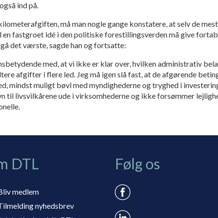
også ind på.
 kilometerafgiften, må man nogle gange konstatere, at selv de mes
l en fastgroet idé i den politiske forestillingsverden må give forta
dgå det værste, sagde han og fortsatte:
sbetydende med, at vi ikke er klar over, hvilken administrativ bela
ere afgifter i flere led. Jeg må igen slå fast, at de afgørende beti
ed, mindst muligt bøvl med myndighederne og tryghed i investering
 til livsvilkårene ude i virksomhederne og ikke forsømmer lejlighe
onelle.
m DTL
Følg os
Bliv medlem
Tilmelding nyhedsbrev