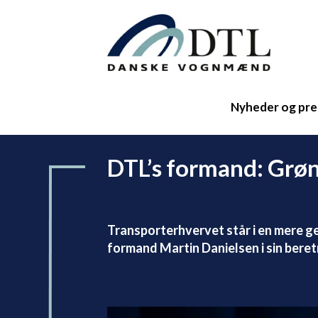
Nyheder og pre
DTL’s formand: Grøn 
Transporterhvervet står i en mere g
formand Martin Danielsen i sin beret