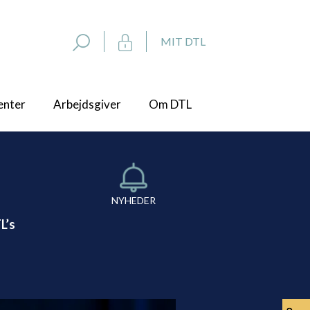
MIT DTL
enter
Arbejdsgiver
Om DTL
NYHEDER
L’s