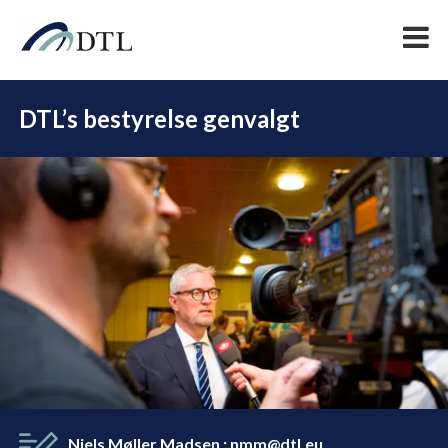
DTL’s bestyrelse genvalgt
DEL
Niels Møller Madsen
:
nmm@dtl.eu