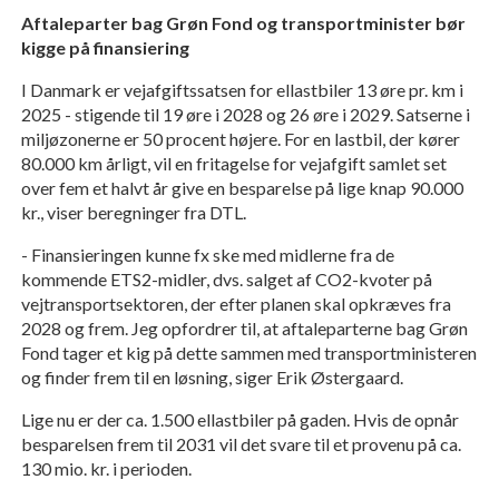
Aftaleparter bag Grøn Fond og transportminister bør
kigge på finansiering
I Danmark er vejafgiftssatsen for ellastbiler 13 øre pr. km i
2025 - stigende til 19 øre i 2028 og 26 øre i 2029. Satserne i
miljøzonerne er 50 procent højere. For en lastbil, der kører
80.000 km årligt, vil en fritagelse for vejafgift samlet set
over fem et halvt år give en besparelse på lige knap 90.000
kr., viser beregninger fra DTL.
- Finansieringen kunne fx ske med midlerne fra de
kommende ETS2-midler, dvs. salget af CO2-kvoter på
vejtransportsektoren, der efter planen skal opkræves fra
2028 og frem. Jeg opfordrer til, at aftaleparterne bag Grøn
Fond tager et kig på dette sammen med transportministeren
og finder frem til en løsning, siger Erik Østergaard.
Lige nu er der ca. 1.500 ellastbiler på gaden. Hvis de opnår
besparelsen frem til 2031 vil det svare til et provenu på ca.
130 mio. kr. i perioden.