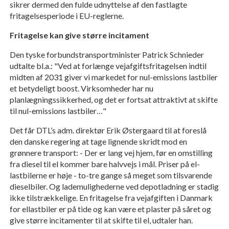
sikrer dermed den fulde udnyttelse af den fastlagte
fritagelsesperiode i EU-reglerne.
Fritagelse kan give større incitament
Den tyske forbundstransportminister Patrick Schnieder
udtalte bl.a.: "Ved at forlænge vejafgiftsfritagelsen indtil
midten af 2031 giver vi markedet for nul-emissions lastbiler
et betydeligt boost. Virksomheder har nu
planlægningssikkerhed, og det er fortsat attraktivt at skifte
til nul-emissions lastbiler…"
Det får DTL’s adm. direktør Erik Østergaard til at foreslå
den danske regering at tage lignende skridt mod en
grønnere transport: - Der er lang vej hjem, før en omstilling
fra diesel til el kommer bare halvvejs i mål. Priser på el-
lastbilerne er høje - to-tre gange så meget som tilsvarende
dieselbiler. Og lademulighederne ved depotladning er stadig
ikke tilstrækkelige. En fritagelse fra vejafgiften i Danmark
for ellastbiler er på tide og kan være et plaster på såret og
give større incitamenter til at skifte til el, udtaler han.