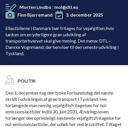
Morten Lindbo
:
mol@dtl.eu
Finn Bjerremand
3. december 2025
Ellastbilerne i Danmark bør fritages for vejafgiften, hvis
tanken om en yderligere grøn udvikling af
transporterhvervet skal give mening. Det mener DTL –
Danske Vognmænd, der henviser til den seneste udvikling i
Tyskland.
POLITIK
Den 1. december tog den tyske Forbundsdag det næste
skridt i udviklingen af grøn transport i Tyskland. Her
forlængede man nemlig vejafgiftsfritagelsen for nul-
emissionslastbiler indtil 30. juni 2031. Ændringsloven
forlænger den oprindeligt bestemte vejafgiftsfritagelse for
nul-emissionslastbiler, der udløb her ved årsskiftet. Tiltaget