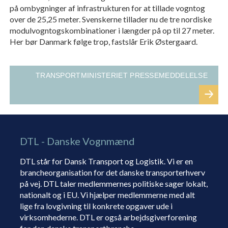
på ombygninger af infrastrukturen for at tillade vogntog
over de 25,25 meter. Svenskerne tillader nu de tre nordiske
modulvogntogskombinationer i længder på op til 27 meter.
Her bør Danmark følge trop, fastslår Erik Østergaard.
TRANSPORTMINISTERIET PRESSEMEDDELELSE
DTL - Danske Vognmænd
DTL står for Dansk Transport og Logistik. Vi er en
brancheorganisation for det danske transporterhverv
på vej. DTL taler medlemmernes politiske sager lokalt,
nationalt og i EU. Vi hjælper medlemmerne med alt
lige fra lovgivning til konkrete opgaver ude i
virksomhederne. DTL er også arbejdsgiverforening