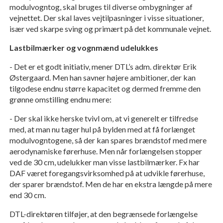
modulvogntog, skal bruges til diverse ombygninger af
vejnettet. Der skal laves vejtilpasninger i visse situationer,
især ved skarpe sving og primært på det kommunale vejnet.
Lastbilmærker og vognmænd udelukkes
- Det er et godt initiativ, mener DTL’s adm. direktør Erik
Østergaard. Men han savner højere ambitioner, der kan
tilgodese endnu større kapacitet og dermed fremme den
grønne omstilling endnu mere:
- Der skal ikke herske tvivl om, at vi generelt er tilfredse
med, at man nu tager hul på bylden med at få forlænget
modulvogntogene, så der kan spares brændstof med mere
aerodynamiske førerhuse. Men når forlængelsen stopper
ved de 30 cm, udelukker man visse lastbilmærker. Fx har
DAF været foregangsvirksomhed på at udvikle førerhuse,
der sparer brændstof. Men de har en ekstra længde på mere
end 30 cm.
DTL-direktøren tilføjer, at den begrænsede forlængelse