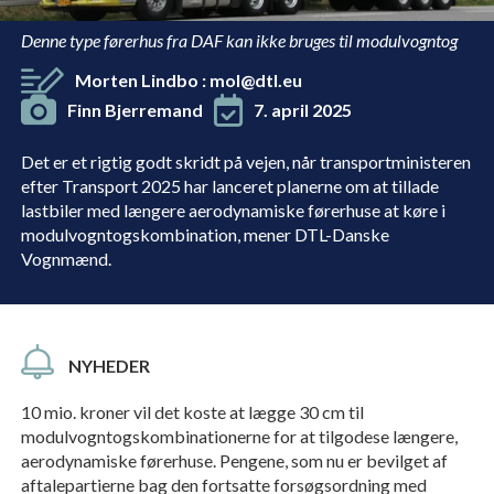
Denne type førerhus fra DAF kan ikke bruges til modulvogntog
Morten Lindbo
:
mol@dtl.eu
Finn Bjerremand
7. april 2025
Det er et rigtig godt skridt på vejen, når transportministeren
efter Transport 2025 har lanceret planerne om at tillade
lastbiler med længere aerodynamiske førerhuse at køre i
modulvogntogskombination, mener DTL-Danske
Vognmænd.
NYHEDER
10 mio. kroner vil det koste at lægge 30 cm til
modulvogntogskombinationerne for at tilgodese længere,
aerodynamiske førerhuse. Pengene, som nu er bevilget af
aftalepartierne bag den fortsatte forsøgsordning med