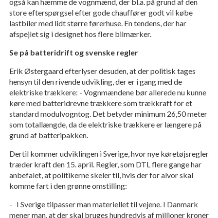
også kan hæmme de vognmænd, der bl.a. på grund af den
store efterspørgsel efter gode chauffører godt vil købe
lastbiler med lidt større førerhuse. En tendens, der har
afspejlet sig i designet hos flere bilmærker.
Se på batteridrift og svenske regler
Erik Østergaard efterlyser desuden, at der politisk tages
hensyn til den rivende udvikling, der er i gang med de
elektriske trækkere: - Vognmændene bør allerede nu kunne
køre med batteridrevne trækkere som trækkraft for et
standard modulvogntog. Det betyder minimum 26,50 meter
som totallængde, da de elektriske trækkere er længere på
grund af batteripakken.
Dertil kommer udviklingen i Sverige, hvor nye køretøjsregler
træder kraft den 15. april. Regler, som DTL flere gange har
anbefalet, at politikerne skeler til, hvis der for alvor skal
komme fart i den grønne omstilling:
- I Sverige tilpasser man materiellet til vejene. I Danmark
mener man, at der skal bruges hundredvis af millioner kroner