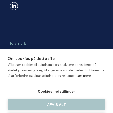
Kontakt
Grønningen 17, st.
Om cookies på dette site
1270 Kbh. K
Vi bruger cookies til at indsamle og analysere oplysninger på
Tlf. 70 15 95 00
stedet ydeevne og brug, til at give de sociale medier funktioner og
til at forbedre og tilpasse indhold og reklamer.
Læs mere
dtl@dtl.eu
Åbningstid: Mandag-torsdag kl. 8.30-15.30, fredag kl.
Cookies-indstillinger
8.30-14
CVR-nr. 21 25 16 07
AFVIS ALT