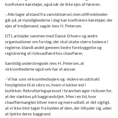
konfiskere køretøjer, også når de ikke ejes af føreren.
- Alle tager afstand fra vanvidskørsel, men utilfredsheden
går på, at myndighederne i dag kan konfiskere køretøjer, der
ejes af tredjemand, sagde Jens H. Petersen.
DTL arbejder sammen med Dansk Erhverv og andre
organisationer om forslag, der skal skabe større balance i
reglerne, blandt andet gennem bedre forebyggelse og
registrering af risikoadfærd hos chauffører.
Samtidig understregede Jens H. Petersen, at
virksomhederne også selv har et ansvar.
- Vi har som virksomhedsejere og -ledere en udstrakt
forpligtelse til at sikre os, hvem vi lukker ind i
butikken. Rekrutteringspresset i branchen øger risikoen for,
at der slækkes på baggrundstjek. Men i en tid, hvor
chaufførmanglen bliver mere og mere udtalt, er det vigtigt,
at vi ikke blot tager fra hylden af dem, der tilbyder sig, uden
at tjekke deres baggrund.