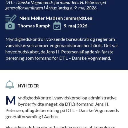
DTL - Danske Vognmænds formand Jens H. Petersen på
generalforsamlingen i Århus lørdag d. 9. maj 2026.
Niels Møller Madsen
:
nmm@dtl.eu
Thomas Rumph
9. maj 2026
Myndighedskontrol, voksende bureaukrati og regler om
vanvidskørsel rammer vognmandsbranchen hårdt. Det var
hovedbudskabet, da Jens H. Petersen aflagde sin første
beretning som formand for DTL – Danske Vognmænd.
NYHEDER
M
yndighedskontrol, vanvidskørsel og administrative
byrder fyldte meget, da DTL’s formand, Jens H.
Petersen, aflagde beretning på DTL – Danske Vognmænds
generalforsamling i Aarhus.
Her advarede han om, at branchen presses af komplekse