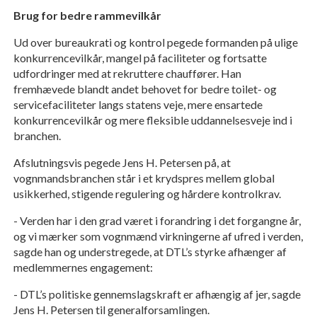
Brug for bedre rammevilkår
Ud over bureaukrati og kontrol pegede formanden på ulige
konkurrencevilkår, mangel på faciliteter og fortsatte
udfordringer med at rekruttere chauffører. Han
fremhævede blandt andet behovet for bedre toilet- og
servicefaciliteter langs statens veje, mere ensartede
konkurrencevilkår og mere fleksible uddannelsesveje ind i
branchen.
Afslutningsvis pegede Jens H. Petersen på, at
vognmandsbranchen står i et krydspres mellem global
usikkerhed, stigende regulering og hårdere kontrolkrav.
- Verden har i den grad været i forandring i det forgangne år,
og vi mærker som vognmænd virkningerne af ufred i verden,
sagde han og understregede, at DTL’s styrke afhænger af
medlemmernes engagement:
- DTL’s politiske gennemslagskraft er afhængig af jer, sagde
Jens H. Petersen til generalforsamlingen.