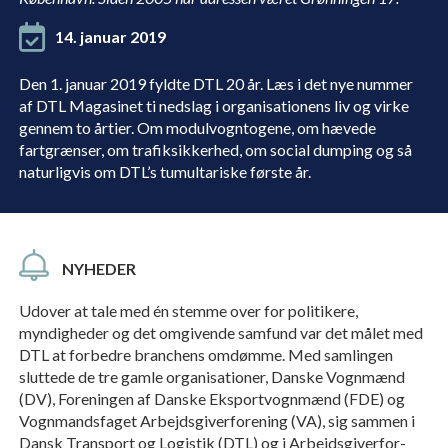
14. januar 2019
Den 1. januar 2019 fyldte DTL 20 år. Læs i det nye nummer
af DTL Magasinet ti nedslag i organisationens liv og virke
gennem to årtier. Om modulvogntogene, om hævede
fartgrænser, om trafiksikkerhed, om social dumping og så
naturligvis om DTL’s tumultariske første år.
NYHEDER
Udover at tale med én stemme over for po­litikere,
myndighe­der og det omgiven­de samfund var det målet med
DTL at forbedre branchens omdømme. Med samlingen
sluttede de tre gamle organi­sationer, Danske Vognmænd
(DV), Foreningen af Danske Eksportvognmænd (FDE) og
Vogn­mandsfaget Arbejdsgiverforening (VA), sig sammen i
Dansk Transport og Logistik (DTL) og i Arbejdsgiverfor­