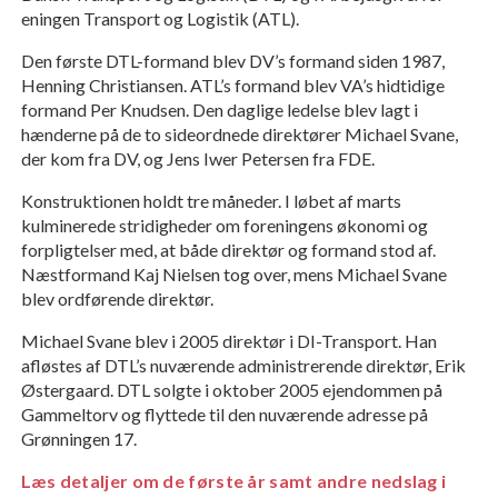
eningen Transport og Logistik (ATL).
Den første DTL-formand blev DV’s formand siden 1987,
Henning Christiansen. ATL’s formand blev VA’s hidtidige
formand Per Knudsen. Den daglige ledelse blev lagt i
hænderne på de to sideordnede direk­tører Michael Svane,
der kom fra DV, og Jens Iwer Petersen fra FDE.
Konstruktionen holdt tre måneder. I løbet af marts
kulminerede stridighe­der om foreningens økonomi og
forplig­telser med, at både direktør og formand stod af.
Næstformand Kaj Nielsen tog over, mens Michael Svane
blev ordføren­de direktør.
Michael Svane blev i 2005 direktør i DI-Transport. Han
afløstes af DTL’s nuværende administrerende direktør, Erik
Østergaard. DTL solgte i oktober 2005 ejendommen på
Gammeltorv og flyttede til den nuværende adresse på
Grønningen 17.
Læs detaljer om de første år samt andre nedslag i