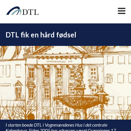
DTL fik en hård fødsel
DEL
I starten boede DTL i Vognmændenes Hus i det centrale
København. Siden 2005 har adressen været Grønningen 17.