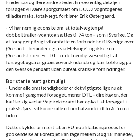
Fredericia og flere andre steder.
En væsentlig detalje i
forsøget vil være spørgsmålet om DUO2 vogntogenes
tilladte maks. totalvægt, forklarer Erik Østergaard.
- Vi har nemlig et ønske om, at totalvægten på
dobbelttrailer-vogntog sættes til 74 ton – som i Sverige. Og
at forsøget på sigt vil omfatte en forbindelse til Sverige over
Øresund – herunder også via Helsingør og ikke kun
Øresundsbroen. For DTL er det nemlig væsentligt, at
forsøget også er grænseoverskridende og kan koble sig på
den svenske pendant uden bureaukratiske forhindringer.
Bør starte hurtigst muligt
- Under alle omstændigheder er det vigtigste lige nu at
komme i gang med forsøget, mener DTL – direktøren, der
hæfter sig ved at Vejdirektoratet har oplyst, at forsøget i
praksis først vil kunne rulle ud om halvandet til to år frem i
tiden.
Dette skyldes primært, at en EU-notifikationsproces for
godkendelse af køretøjet kan tage mellem 3 og 18 måneder,