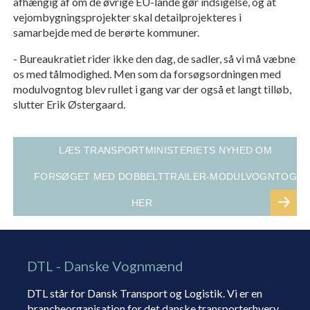
afhængig af om de øvrige EU-lande gør indsigelse, og at
vejombygningsprojekter skal detailprojekteres i
samarbejde med de berørte kommuner.
- Bureaukratiet rider ikke den dag, de sadler, så vi må væbne
os med tålmodighed. Men som da forsøgsordningen med
modulvogntog blev rullet i gang var der også et langt tilløb,
slutter Erik Østergaard.
LÆS TRANSPORTMINISTERIETS NYHED OM
FORSØGET MED DOBBELTTRAILER-MODULVOGNTOG
HER
DTL - Danske Vognmænd
DTL står for Dansk Transport og Logistik. Vi er en
brancheorganisation for det danske transporterhverv