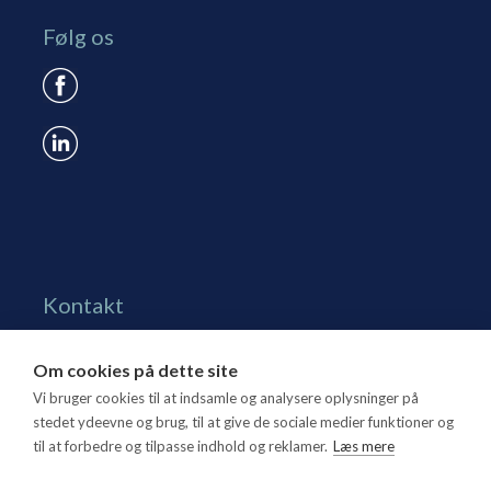
Følg os
Kontakt
Grønningen 17, st.
Om cookies på dette site
1270 Kbh. K
Vi bruger cookies til at indsamle og analysere oplysninger på
Tlf. 70 15 95 00
stedet ydeevne og brug, til at give de sociale medier funktioner og
til at forbedre og tilpasse indhold og reklamer.
Læs mere
dtl@dtl.eu