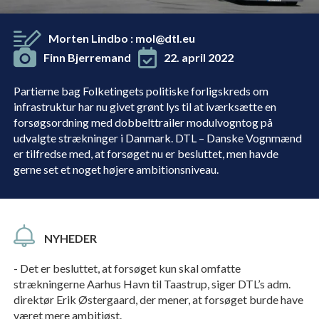
Morten Lindbo
:
mol@dtl.eu
Finn Bjerremand
22. april 2022
Partierne bag Folketingets politiske forligskreds om
infrastruktur har nu givet grønt lys til at iværksætte en
forsøgsordning med dobbelttrailer modulvogntog på
udvalgte strækninger i Danmark. DTL – Danske Vognmænd
er tilfredse med, at forsøget nu er besluttet, men havde
gerne set et noget højere ambitionsniveau.
NYHEDER
- Det er besluttet, at forsøget kun skal omfatte
strækningerne Aarhus Havn til Taastrup, siger DTL’s adm.
direktør Erik Østergaard, der mener, at forsøget burde have
været mere ambitiøst.