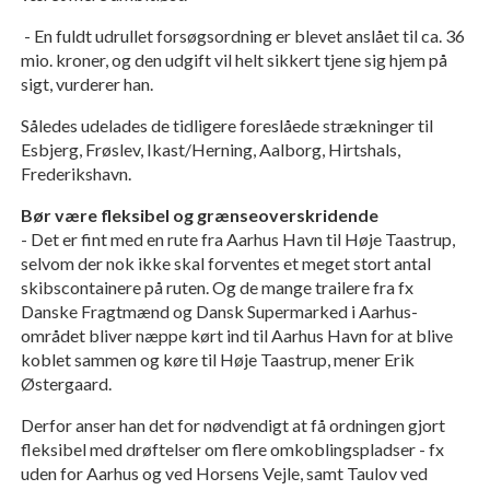
- En fuldt udrullet forsøgsordning er blevet anslået til ca. 36
mio. kroner, og den udgift vil helt sikkert tjene sig hjem på
sigt, vurderer han.
Således udelades de tidligere foreslåede strækninger til
Esbjerg, Frøslev, Ikast/Herning, Aalborg, Hirtshals,
Frederikshavn.
Bør være fleksibel og grænseoverskridende
- Det er fint med en rute fra Aarhus Havn til Høje Taastrup,
selvom der nok ikke skal forventes et meget stort antal
skibscontainere på ruten. Og de mange trailere fra fx
Danske Fragtmænd og Dansk Supermarked i Aarhus-
området bliver næppe kørt ind til Aarhus Havn for at blive
koblet sammen og køre til Høje Taastrup, mener Erik
Østergaard.
Derfor anser han det for nødvendigt at få ordningen gjort
fleksibel med drøftelser om flere omkoblingspladser - fx
uden for Aarhus og ved Horsens Vejle, samt Taulov ved