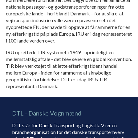
nationale passager- og godstransportforeninger fra otte
europæiske lande – heriblandt Danmark – for at sikre, at
vejtransportindustrien ville være repræsenteret i det
nyoprettede FN, der havde til opgave at få rammerne for en
ny, efterkrigstid på plads Europa. IRU er i dag repræsenteret
i 100 lande verden over.
IRU oprettede TIR-systemet i 1949 - oprindeligt en
mellemstatslig aftale - det blev senere en global konvention.
TIR blev værktøjet til at lette efterkrigstidens handel
mellem Europa - inden for rammerne af skrøbelige
geopolitiske forbindelser. DTL er i dag IRUs TIR
repræsentant i Danmark.
DTL - Danske Vognmænd
DTL står for Dansk Transport og Logistik. Vi er en
brancheorganisation for det danske transporterhverv