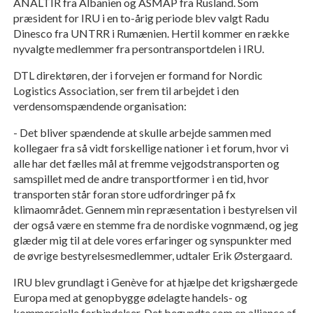
ANALTIR fra Albanien og ASMAP fra Rusland. Som
præsident for IRU i en to-årig periode blev valgt Radu
Dinesco fra UNTRR i Rumænien. Hertil kommer en række
nyvalgte medlemmer fra persontransportdelen i IRU.
DTL direktøren, der i forvejen er formand for Nordic
Logistics Association, ser frem til arbejdet i den
verdensomspændende organisation:
- Det bliver spændende at skulle arbejde sammen med
kollegaer fra så vidt forskellige nationer i et forum, hvor vi
alle har det fælles mål at fremme vejgodstransporten og
samspillet med de andre transportformer i en tid, hvor
transporten står foran store udfordringer på fx
klimaområdet. Gennem min repræsentation i bestyrelsen vil
der også være en stemme fra de nordiske vognmænd, og jeg
glæder mig til at dele vores erfaringer og synspunkter med
de øvrige bestyrelsesmedlemmer, udtaler Erik Østergaard.
IRU blev grundlagt i Genève for at hjælpe det krigshærgede
Europa med at genopbygge ødelagte handels- og
kommercielle forbindelser. Det begyndte som en alliance af