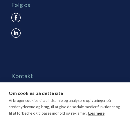
Følg os
Kontakt
Grønningen 17, st.
Om cookies på dette site
1270 Kbh. K
Vi bruger cookies til at indsamle og analysere oplysninger på
Tlf. 70 15 95 00
stedet ydeevne og brug, til at give de sociale medier funktioner og
til at forbedre og tilpasse indhold og reklamer.
Læs mere
dtl@dtl.eu
Åbningstid: Mandag-torsdag kl. 8.30-15.30, fredag kl.