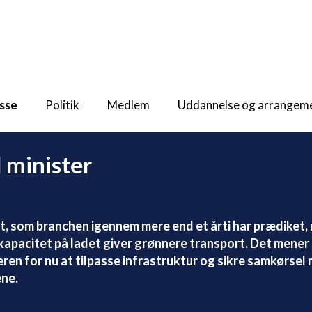
sse
Politik
Medlem
Uddannelse og arrangem
l minister
t, som branchen igennem mere end et årti har prædiket, 
kapacitet på ladet giver grønnere transport. Det mener
en for nu at tilpasse infrastruktur og sikre samkørsel
ene.