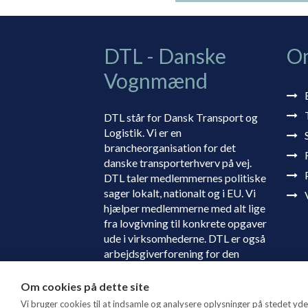
DTL - Danske
O
Vognmænd
DTL står for Dansk Transport og
Logistik. Vi er en
brancheorganisation for det
danske transporterhverv på vej.
DTL taler medlemmernes politiske
sager lokalt, nationalt og i EU. Vi
hjælper medlemmerne med alt lige
fra lovgivning til konkrete opgaver
ude i virksomhederne. DTL er også
arbejdsgiverforening for den
danske transportbranche.
Om cookies på dette site
Vi bruger cookies til at indsamle og analysere oplysninger på stedet ydee