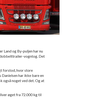
er Land og By-puljen har nu
l dobbelttrailer-vogntog. Det
gt forstod, hvor store
s Danielsen har ikke bare en
sk også noget ved det. Og at
iver øget fra 72.000 kg til