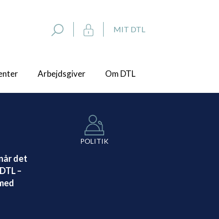
MIT DTL
enter
Arbejdsgiver
Om DTL
POLITIK
når det
 DTL –
 med