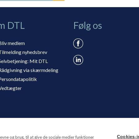
m DTL
Følg os
Bliv medlem
Tilmelding nyhedsbrev
Selvbetjening: Mit DTL
Rådgivning via skærmdeling
Persondatapolitik
Vedtægter
Cookies-in
vne og brug, til at give de sociale medier funktioner