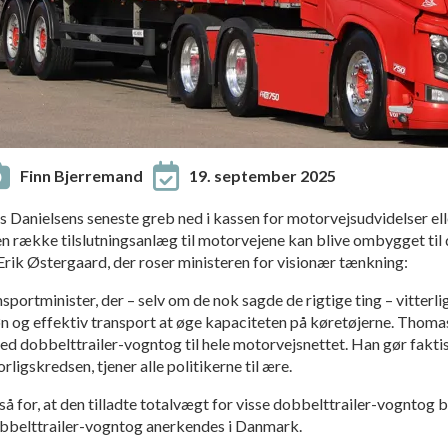
Finn Bjerremand
19. september 2025
Danielsens seneste greb ned i kassen for motorvejsudvidelser ell
 en række tilslutningsanlæg til motorvejene kan blive ombygget ti
Erik Østergaard, der roser ministeren for visionær tænkning:
sportminister, der – selv om de nok sagde de rigtige ting – vitterli
øn og effektiv transport at øge kapaciteten på køretøjerne. Thoma
ed dobbelttrailer-vogntog til hele motorvejsnettet. Han gør fakti
rligskredsen, tjener alle politikerne til ære.
å for, at den tilladte totalvægt for visse dobbelttrailer-vogntog bl
dobbelttrailer-vogntog anerkendes i Danmark.