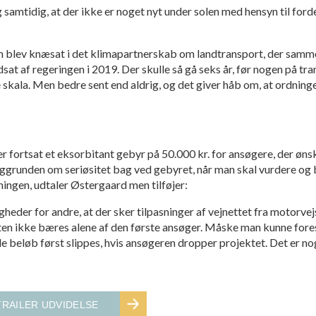
 samtidig, at der ikke er noget nyt under solen med hensyn til ford
om blev knæsat i det klimapartnerskab om landtransport, der sam
at af regeringen i 2019. Der skulle så gå seks år, før nogen på t
 skala. Men bedre sent end aldrig, og det giver håb om, at ordninge
er fortsat et eksorbitant gebyr på 50.000 kr. for ansøgere, der øns
ggrunden om seriøsitet bag ved gebyret, når man skal vurdere og
ngen, udtaler Østergaard men tilføjer:
igheder for andre, at der sker tilpasninger af vejnettet fra motorvej
n ikke bæres alene af den første ansøger. Måske man kunne foresti
de beløb først slippes, hvis ansøgeren dropper projektet. Det er n
RAILER UDVIDELSE