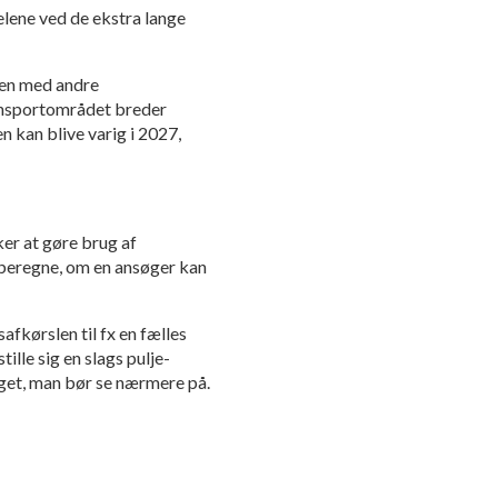
elene ved de ekstra lange
men med andre
ransportområdet breder
n kan blive varig i 2027,
ker at gøre brug af
 beregne, om en ansøger kan
safkørslen til fx en fælles
lle sig en slags pulje-
oget, man bør se nærmere på.