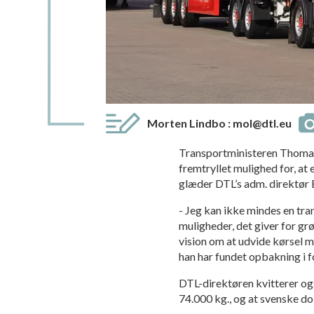
Morten Lindbo
:
mol@dtl.eu
Transportministeren Thomas 
fremtryllet mulighed for, at
glæder DTL’s adm. direktør 
- Jeg kan ikke mindes en tran
muligheder, det giver for gr
vision om at udvide kørsel m
han har fundet opbakning i fo
DTL-direktøren kvitterer ogs
74.000 kg., og at svenske 