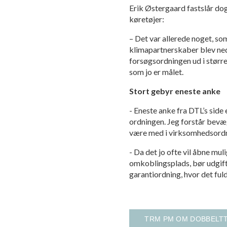
Erik Østergaard fastslår dog
køretøjer:
– Det var allerede noget, s
klimapartnerskaber blev neds
forsøgsordningen ud i større
som jo er målet.
Stort gebyr eneste anke
- Eneste anke fra DTL’s side 
ordningen. Jeg forstår bevæ
være med i virksomhedsordni
- Da det jo ofte vil åbne mul
omkoblingsplads, bør udgifte
garantiordning, hvor det ful
TRM PM OM DOBBELTT