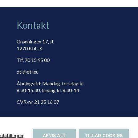
Kontakt
Grønningen 17, st.
1270 Kbh. K
Tlf. 70 15 95 00
dtl@dtl.eu
Åbningstid: Mandag-torsdag kl.
8.30-15.30, fredag kl. 8.30-14
CVR-nr. 21 25 16 07
dstillinger
AFVIS ALT
TILLAD COOKIES